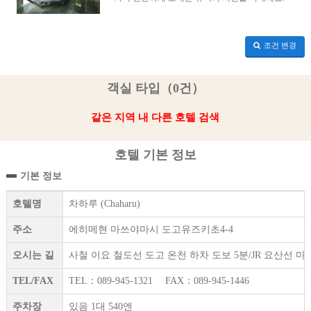
조건 변경
객실 타입（0건）
같은 지역 내 다른 호텔 검색
호텔 기본 정보
기본 정보
호텔명
차하루 (Chaharu)
주소
에히메현 마쓰야마시 도고유즈키초4-4
오시는 길
사철 이요 철도선 도고 온천 하차 도보 5분/JR 요산선 
TEL/FAX
TEL：089-945-1321 FAX：089-945-1446
주차장
있음 1대 540엔