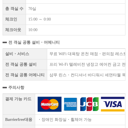
총 객실 수
70실
체크인
15:00 ～ 0:00
체크아웃
10:00
전 객실 공통 설비・어메니티
설비・서비스
무료 WiFi 대욕탕 온천 매점・편의점 레스토
전 객실 공통 설비
프리 Wi-Fi 텔레비전 냉장고 에어컨 금고
전 객실 공통 어메니티
샴푸 린스・컨디셔너 바디워시 세면타월 목욕
주의사항
결제 가능 카드
Barrierfree대응
・장애인 화장실・휠체어 가능