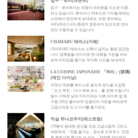
입구・로비[프론트]
입구・로비에서는 직원이 여러분을 미소로 마중
하고 있습니다. 휴식이나 약속으로 기다릴 때에는
소파에서 편안하게 보내세요. 또한 로비에는
WiFi(무선 LAN) 환경이 정돈되어 있으므로 인터
넷도 이용하실 수 있습니다.
CHAHARU 테라스[카페]
CHAHARU 테라스는 신록이 넘치는 힐링 공간입
니다. 잡목림을 이미지로 한 내츄럴 가든을 바라
보며 티타임을 즐기는 우아한 시간을 보내세요.
LA CUISINE JAPONAISE 「하리」(玻璃)
[메인 다이닝]
지역산 재료를 베이스로 일식과 양식을 도입한
「도고 퀴진・디너 뷔페 코스」를 전해 드립니다.
빛이 가득한 낮의 이미지와는 다른 라이트 업 된
수령 250년 올리브와 잉글리쉬 가든을 바라보며
고급스러운 도고 디너를 즐기세요.
차실 하나코우지[레스토랑]
270평의 광대한 공간을 조금 고급스럽게 그리고
세련되게 「멋을 즐기는」장소로 프로듀스. 안정
된 분위기로 즐기실 수 있는 「차하루 카이세키」