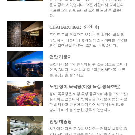
를 제공하고 있습니다. 오픈 키친에서 요리인의
퍼포먼스와 갓 만들어진 요리를 드실 수 있습니
다.
CHAHARU BAR [와인 바]
프런트 로비 우측으로 보이는 흰 외관이 바의 입
구입니다. 카운터에 놓여진 와인 서버에는 귀중한
와인 컬렉션을 한 잔씩 즐기실 수 있습니다.
전망 라운지
온천에서 올라와 휴식하실 수 있는 장소로 준비되
어 있습니다. 온처 입욕 후「이곳에서만 볼 수 있
는 절경」을 즐기세요.
노천 장미 목욕탕(여성 옥상 통욕조만)
장미 목욕탕은 여성 옥상 통욕조에서(금・토・일)
실시하고 있습니다. 밤하늘을 바라보며 평상 시보
다 화려하고 풍부한 향기 안에서 휴식하세요. ※
날씨에 따라 불가능한 경우가 있습니다.
전망 대중탕
시간마다 다른 모습을 보여주는 거리의 풍경을 즐
기며 편안하게 보내는 휴식의 시간을 지내세요.