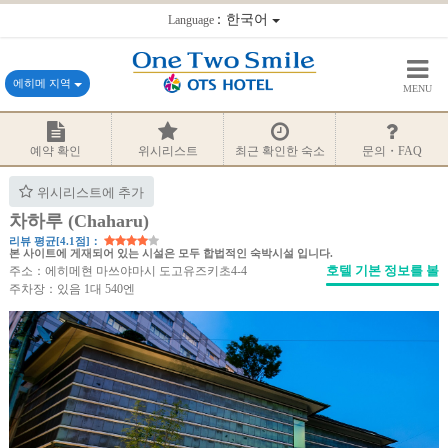
：한국어
Language
에히메 지역
MENU
예약 확인
위시리스트
최근 확인한 숙소
문의・FAQ
위시리스트에 추가
차하루 (Chaharu)
리뷰 평균[4.1점]：
본 사이트에 게재되어 있는 시설은 모두 합법적인 숙박시설 입니다.
호텔 기본 정보를 볼
주소：에히메현 마쓰야마시 도고유즈키초4-4
주차장：있음 1대 540엔