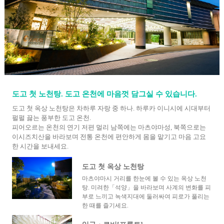
도고 첫 노천탕. 도고 온천에 마음껏 담그실 수 있습니다.
도고 첫 옥상 노천탕은 차하루 자랑 중 하나. 하루카 이니시에 시대부터
펄펄 끓는 풍부한 도고 온천.
피어오르는 온천의 연기 저편 멀리 남쪽에는 마츠야마성, 북쪽으로는
이시즈치산을 바라보며 전통 온천에 편안하게 몸을 맡기고 마음 고요
한 시간을 보내세요.
도고 첫 옥상 노천탕
마츠야마시 거리를 한눈에 볼 수 있는 옥상 노천
탕. 미려한「석양」을 바라보며 사계의 변화를 피
부로 느끼고 녹색지대에 둘러싸여 피로가 풀리는
한 때를 즐기세요.