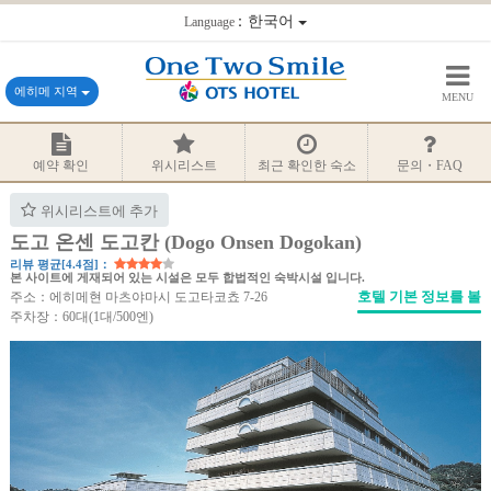
：한국어
Language
에히메 지역
MENU
예약 확인
위시리스트
최근 확인한 숙소
문의・FAQ
위시리스트에 추가
도고 온센 도고칸 (Dogo Onsen Dogokan)
리뷰 평균[4.4점]：
본 사이트에 게재되어 있는 시설은 모두 합법적인 숙박시설 입니다.
호텔 기본 정보를 볼
주소：에히메현 마츠야마시 도고타코쵸 7-26
주차장：60대(1대/500엔)