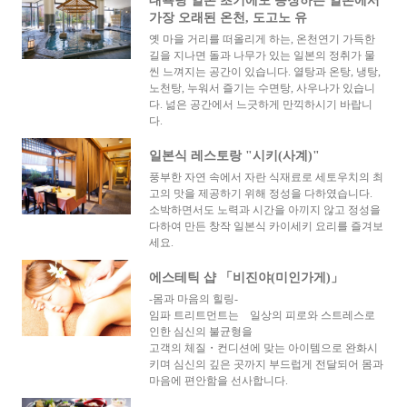
대욕탕 일본 초기에도 등장하는 일본에서
가장 오래된 온천, 도고노 유
옛 마을 거리를 떠올리게 하는, 온천연기 가득한
길을 지나면 돌과 나무가 있는 일본의 정취가 물
씬 느껴지는 공간이 있습니다. 열탕과 온탕, 냉탕,
노천탕, 누워서 즐기는 수면탕, 사우나가 있습니
다. 넒은 공간에서 느긋하게 만끽하시기 바랍니
다.
일본식 레스토랑 "시키(사계)"
풍부한 자연 속에서 자란 식재료로 세토우치의 최
고의 맛을 제공하기 위해 정성을 다하였습니다.
소박하면서도 노력과 시간을 아끼지 않고 정성을
다하여 만든 창작 일본식 카이세키 요리를 즐겨보
세요.
에스테틱 샵 「비진야(미인가게)」
‐몸과 마음의 힐링‐
임파 트리트먼트는 일상의 피로와 스트레스로
인한 심신의 불균형을
고객의 체질・컨디션에 맞는 아이템으로 완화시
키며 심신의 깊은 곳까지 부드럽게 전달되어 몸과
마음에 편안함을 선사합니다.