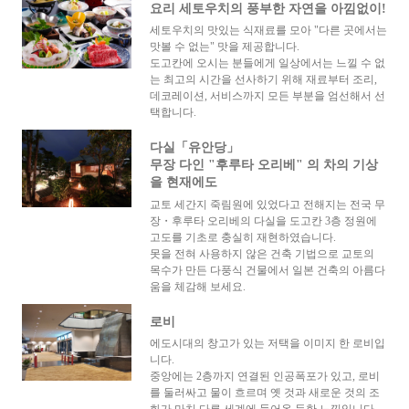
요리 세토우치의 풍부한 자연을 아낌없이!
세토우치의 맛있는 식재료를 모아 "다른 곳에서는
맛볼 수 없는" 맛을 제공합니다.
도고칸에 오시는 분들에게 일상에서는 느낄 수 없
는 최고의 시간을 선사하기 위해 재료부터 조리,
데코레이션, 서비스까지 모든 부분을 엄선해서 선
택합니다.
다실「유안당」
무장 다인 "후루타 오리베" 의 차의 기상
을 현재에도
교토 세간지 죽림원에 있었다고 전해지는 전국 무
장・후루타 오리베의 다실을 도고칸 3층 정원에
고도를 기초로 충실히 재현하였습니다.
못을 전혀 사용하지 않은 건축 기법으로 교토의
목수가 만든 다풍식 건물에서 일본 건축의 아름다
움을 체감해 보세요.
로비
에도시대의 창고가 있는 저택을 이미지 한 로비입
니다.
중앙에는 2층까지 연결된 인공폭포가 있고, 로비
를 둘러싸고 물이 흐르며 옛 것과 새로운 것의 조
화가 마치 다른 세계에 들어온 듯한 느낌입니다.