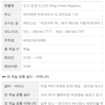
호텔명
도고 온센 도고칸 (Dogo Onsen Dogokan)
주소
에히메현 마츠야마시 도고타코쵸 7-26
오시는 길
JR요산선 「마츠야마 역」에서 택시로 15분/마츠야마 고
TEL/FAX
TEL：089-941-7777 FAX：089-941-7707
주차장
60대(1대/500엔)
총 객실 수
90실
체크인
15:00 ～ 0:00
체크아웃
10:00
전 객실 공통 설비・어메니티
설비・서비스
무료 WiFi 대욕탕 온천 매점・편의점 레스토
전 객실 공통 설비
프리 Wi-Fi 텔레비전 위성방송 냉장고 금
전 객실 공통 어메니티
샴푸 린스・컨디셔너 바디워시 세면타월 목욕