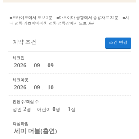
■오카이도에서 도보 5분 ■마츠야마 공항에서 승용차로 25분 ■시
내 전차 카츠야마마치 전차 정류장에서 도보 3분
예약 조건
조건 변경
체크인
2026
09
09
．
．
체크아웃
2026
09
10
．
．
인원수/객실 수
2
0
1
성인
명 어린이
명
실
객실타입
세미 더블(흡연)