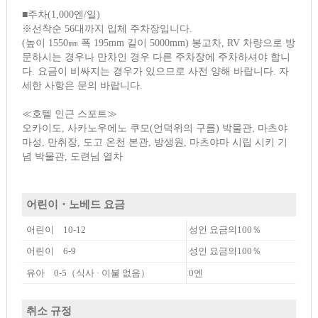
■주차(1,000엔/일)
※선착순 56대까지 입체 주차장입니다.
(높이 1550㎜ 폭 195mm 길이 5000mm) 봉고차, RV 차량으로 방
문하시는 경우나 만차인 경우 다른 주차장에 주차하셔야 합니
다. 요금이 비싸지는 경우가 있으므로 사전 양해 바랍니다. 자
세한 사항은 문의 바랍니다.
≪호텔 인근 스포트≫
오카이도, 사카노우에노 쿠모(언덕위의 구름) 박물관, 마츠야
마성, 만취장, 도고 온천 본관, 방생원, 마츠야마 시립 시키 기
념 박물관, 도련님 열차
어린이・노베드 요금
어린이 10-12
성인 요금의100％
어린이 6-9
성인 요금의100％
유아 0-5（식사 · 이불 없음）
0엔
취소 규정