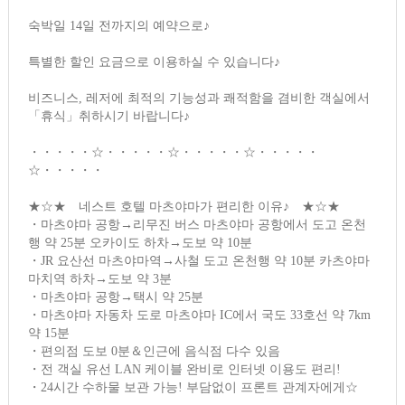
숙박일 14일 전까지의 예약으로♪
특별한 할인 요금으로 이용하실 수 있습니다♪
비즈니스, 레저에 최적의 기능성과 쾌적함을 겸비한 객실에서
「휴식」취하시기 바랍니다♪
・・・・・☆・・・・・☆・・・・・☆・・・・・
☆・・・・・
★☆★ 네스트 호텔 마츠야마가 편리한 이유♪ ★☆★
・마츠야마 공항→리무진 버스 마츠야마 공항에서 도고 온천
행 약 25분 오카이도 하차→도보 약 10분
・JR 요산선 마츠야마역→사철 도고 온천행 약 10분 카츠야마
마치역 하차→도보 약 3분
・마츠야마 공항→택시 약 25분
・마츠야마 자동차 도로 마츠야마 IC에서 국도 33호선 약 7km
약 15분
・편의점 도보 0분＆인근에 음식점 다수 있음
・전 객실 유선 LAN 케이블 완비로 인터넷 이용도 편리!
・24시간 수하물 보관 가능! 부담없이 프론트 관계자에게☆