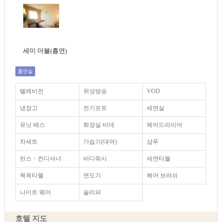
세미 더블(흡연)
흡연실
텔레비전
위성방송
VOD
냉장고
전기포트
세면실
유닛 배스
화장실 비데
헤어드라이어
차세트
가습기(대여)
샴푸
린스・컨디셔너
바디워시
세면타월
목욕타월
면도기
헤어 브러쉬
나이트 웨어
슬리퍼
호텔 지도