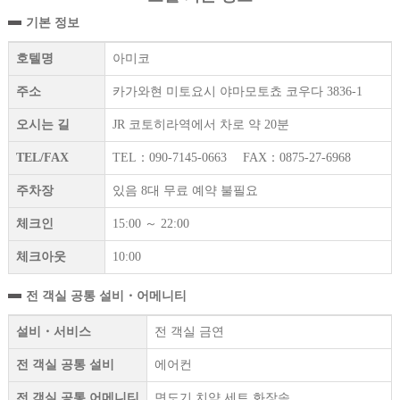
기본 정보
호텔명
아미코
주소
카가와현 미토요시 야마모토쵸 코우다 3836-1
오시는 길
JR 코토히라역에서 차로 약 20분
TEL/FAX
TEL：090-7145-0663 FAX：0875-27-6968
주차장
있음 8대 무료 예약 불필요
체크인
15:00 ～ 22:00
체크아웃
10:00
전 객실 공통 설비・어메니티
설비・서비스
전 객실 금연
전 객실 공통 설비
에어컨
전 객실 공통 어메니티
면도기 치약 세트 화장솜