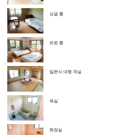
싱글 룸
트윈 룸
일본식 대형 객실
욕실
화장실