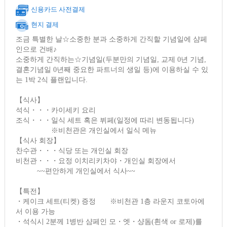
신용카드 사전결제
현지 결제
조금 특별한 날☆소중한 분과 소중하게 간직할 기념일에 샴페
인으로 건배♪
소중하게 간직하는☆기념일(두분만의 기념일, 교제 0년 기념,
결혼기념일 0년째 중요한 파트너의 생일 등)에 이용하실 수 있
는 1박 2식 플랜입니다.
【식사】
석식・・・카이세키 요리
조식・・・일식 세트 혹은 뷔페(일정에 따리 변동됩니다)
※비천관은 개인실에서 일식 메뉴
【식사 회장】
찬수관・・・식당 또는 개인실 회장
비천관・・・요정 이치리키차야・개인실 회장에서
~~편안하게 개인실에서 식사~~
【특전】
・케이크 세트(티켓) 증정 ※비천관 1층 라운지 코토아에
서 이용 가능
・석식시 2분께 1병반 샴페인 모・엣・샹돔(흰색 or 로제)를