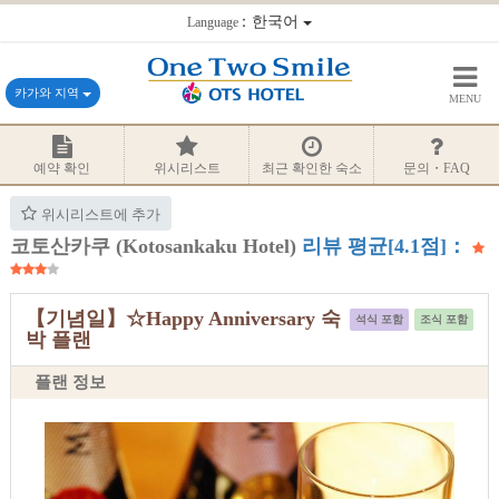
：한국어
Language
카가와 지역
MENU
예약 확인
위시리스트
최근 확인한 숙소
문의・FAQ
위시리스트에 추가
코토산카쿠 (Kotosankaku Hotel)
리뷰 평균[4.1점]：
【기념일】☆Happy Anniversary 숙
석식 포함
조식 포함
박 플랜
플랜 정보