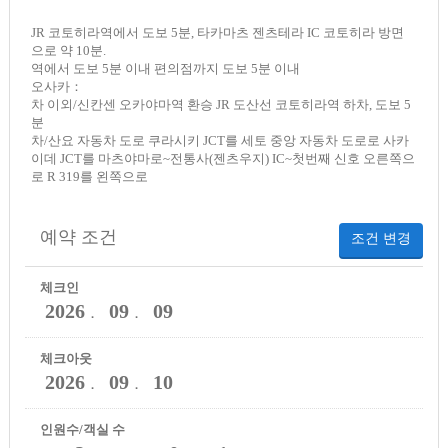
JR 코토히라역에서 도보 5분, 타카마츠 젠츠테라 IC 코토히라 방면
으로 약 10분.
역에서 도보 5분 이내 편의점까지 도보 5분 이내
오사카：
차 이외/신칸센 오카야마역 환승 JR 도산선 코토히라역 하차, 도보 5
분
차/산요 자동차 도로 쿠라시키 JCT를 세토 중앙 자동차 도로로 사카
이데 JCT를 마츠야마로~전통사(젠츠우지) IC~첫번째 신호 오른쪽으
로 R 319를 왼쪽으로
예약 조건
조건 변경
체크인
2026
09
09
．
．
체크아웃
2026
09
10
．
．
인원수/객실 수