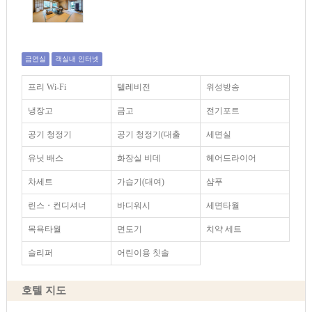
금연실
객실내 인터넷
프리 Wi-Fi
텔레비전
위성방송
냉장고
금고
전기포트
공기 청정기
공기 청정기(대출
세면실
유닛 배스
화장실 비데
헤어드라이어
차세트
가습기(대여)
샴푸
린스・컨디셔너
바디워시
세면타월
목욕타월
면도기
치약 세트
슬리퍼
어린이용 칫솔
호텔 지도