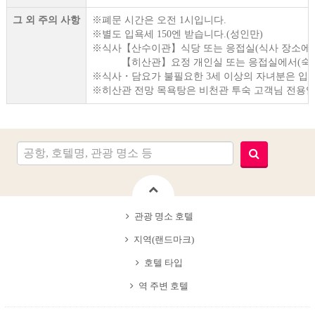
그 외 주의 사항
※폐문 시간은 오전 1시입니다.
※별도 입욕세 150엔 받습니다.(성인만)
※식사【산수이관】식당 또는 응접실(식사 장소에서
【히산관】요정 개인실 또는 응접실에서(숙박하
※식사・담요가 불필요한 3세 이상의 자녀분은 입관료 
※히산관 전망 목욕탕은 비천관 투숙 고객님 전용입
관광 명소 호텔
지역(랜드마크)
호텔 타입
역 주변 호텔