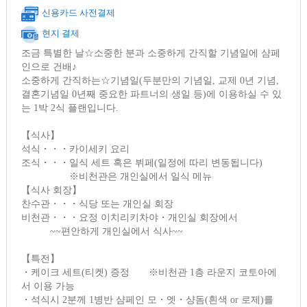
신용카드 사전결제
현지 결제
조금 특별한 날☆소중한 분과 소중하게 간직할 기념일에 샴페
인으로 건배♪
소중하게 간직하는☆기념일(두분만의 기념일, 교제 0년 기념,
결혼기념일 0년째 중요한 파트너의 생일 등)에 이용하실 수 있
는 1박 2식 플랜입니다.
【식사】
석식・・・카이세키 요리
조식・・・일식 세트 혹은 뷔페(일정에 따리 변동됩니다)
※비천관은 개인실에서 일식 메뉴
【식사 회장】
찬수관・・・식당 또는 개인실 회장
비천관・・・요정 이치리키차야・개인실 회장에서
~~편안하게 개인실에서 식사~~
【특전】
・케이크 세트(티켓) 증정 ※비천관 1층 라운지 코토아에
서 이용 가능
・석식시 2분께 1병반 샴페인 모・엣・샹돔(흰색 or 로제)를