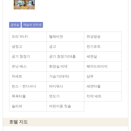
금연실
객실내 인터넷
프리 Wi-Fi
텔레비전
위성방송
냉장고
금고
전기포트
공기 청정기
공기 청정기(대출
세면실
유닛 배스
화장실 비데
헤어드라이어
차세트
가습기(대여)
샴푸
린스・컨디셔너
바디워시
세면타월
목욕타월
면도기
치약 세트
슬리퍼
어린이용 칫솔
호텔 지도