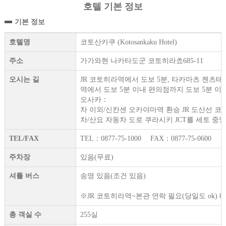
호텔 기본 정보
기본 정보
호텔명
코토산카쿠 (Kotosankaku Hotel)
주소
가가와현 나카타도군 코토히라쵸685-11
오시는 길
JR 코토히라역에서 도보 5분, 타카마츠 젠츠테라
역에서 도보 5분 이내 편의점까지 도보 5분 이
오사카：
차 이외/신칸센 오카야마역 환승 JR 도산선 코
차/산요 자동차 도로 쿠라시키 JCT를 세토 중
TEL/FAX
TEL：0877-75-1000 FAX：0877-75-0600
주차장
있음(무료)
셔틀 버스
송영 있음(조건 있음)
※JR 코토히라역~본관 연락 필요(당일도 ok) 8：
총 객실 수
255실