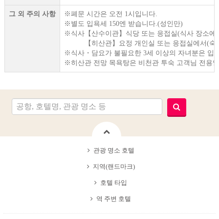
그 외 주의 사항
※폐문 시간은 오전 1시입니다.
※별도 입욕세 150엔 받습니다.(성인만)
※식사【산수이관】식당 또는 응접실(식사 장소에서
【히산관】요정 개인실 또는 응접실에서(숙박하
※식사・담요가 불필요한 3세 이상의 자녀분은 입관료 
※히산관 전망 목욕탕은 비천관 투숙 고객님 전용입
관광 명소 호텔
지역(랜드마크)
호텔 타입
역 주변 호텔