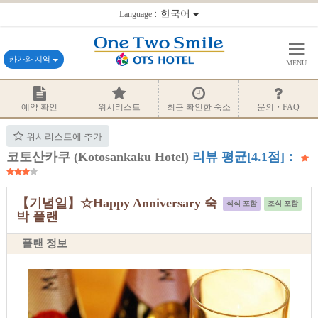
：한국어
Language
카가와 지역
MENU
예약 확인
위시리스트
최근 확인한 숙소
문의・FAQ
위시리스트에 추가
코토산카쿠 (Kotosankaku Hotel)
리뷰 평균[4.1점]：
【기념일】☆Happy Anniversary 숙
석식 포함
조식 포함
박 플랜
플랜 정보