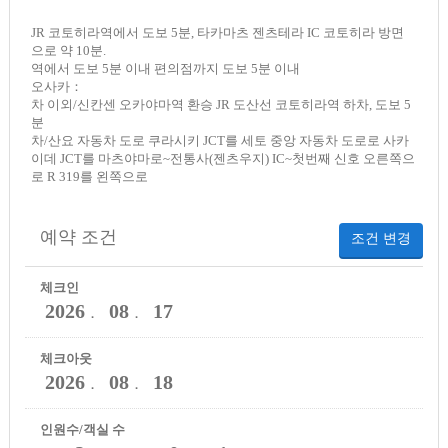
JR 코토히라역에서 도보 5분, 타카마츠 젠츠테라 IC 코토히라 방면
으로 약 10분.
역에서 도보 5분 이내 편의점까지 도보 5분 이내
오사카：
차 이외/신칸센 오카야마역 환승 JR 도산선 코토히라역 하차, 도보 5
분
차/산요 자동차 도로 쿠라시키 JCT를 세토 중앙 자동차 도로로 사카
이데 JCT를 마츠야마로~전통사(젠츠우지) IC~첫번째 신호 오른쪽으
로 R 319를 왼쪽으로
예약 조건
조건 변경
체크인
2026
08
17
．
．
체크아웃
2026
08
18
．
．
인원수/객실 수