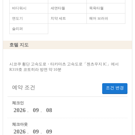
바디워시
세면타월
목욕타월
면도기
치약 세트
헤어 브러쉬
슬리퍼
호텔 지도
시코쿠 횡단 고속도로・타카마츠 고속도로「젠츠우지 IC」에서
R319호 코토히라 방면 약 10분
예약 조건
조건 변경
체크인
2026
09
08
．
．
체크아웃
2026
09
09
．
．