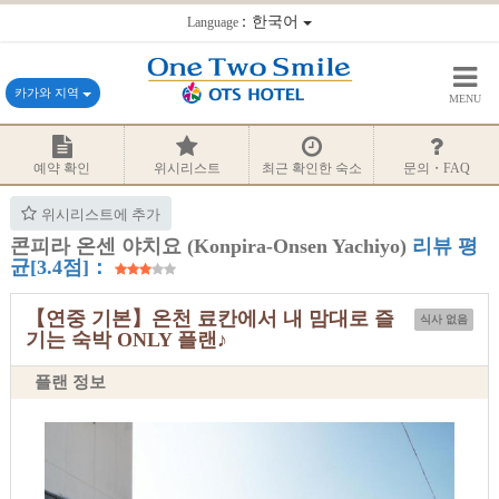
：한국어
Language
카가와 지역
MENU
예약 확인
위시리스트
최근 확인한 숙소
문의・FAQ
위시리스트에 추가
콘피라 온센 야치요 (Konpira-Onsen Yachiyo)
리뷰 평
균[3.4점]：
【연중 기본】온천 료칸에서 내 맘대로 즐
식사 없음
기는 숙박 ONLY 플랜♪
플랜 정보