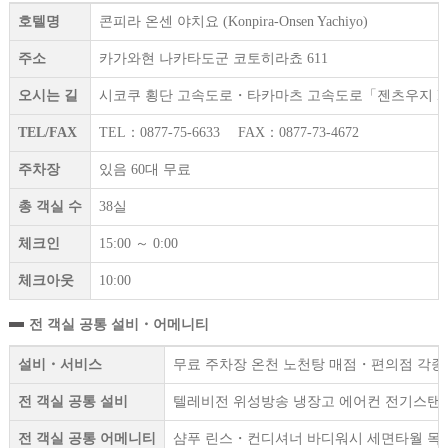
호텔명
콘피라 온센 야치요 (Konpira-Onsen Yachiyo)
주소
카가와현 나카타도군 코토히라쵸 611
오시는 길
시코쿠 횡단 고속도로・타카마츠 고속도로「젠츠우지 IC」에
TEL/FAX
TEL：0877-75-6633 FAX：0877-73-4672
주차장
있음 60대 무료
총 객실 수
38실
체크인
15:00 ～ 0:00
체크아웃
10:00
전 객실 공통 설비・어메니티
설비・서비스
무료 주차장 온천 노천탕 매점・편의점 각종 
전 객실 공통 설비
텔레비전 위성방송 냉장고 에어컨 전기스탠드
전 객실 공통 어메니티
샴푸 린스・컨디셔너 바디워시 세면타월 목욕