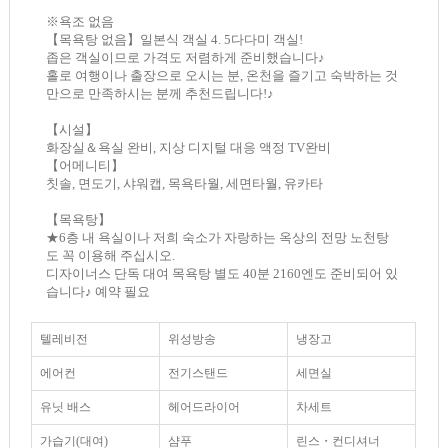
※욕조 없음
【목욕탕 없음】일본식 객실 4. 5다다미 객실!
좁은 객실이므로 가격도 저렴하게 준비했습니다♪
홀로 여행이나 출장으로 오시는 분, 온천을 즐기고 숙박하는 것
만으로 만족하시는 분께 추천드립니다!♪
【시설】
화장실＆욕실 완비, 지상 디지털 대응 액정 TV완비
【어메니티】
칫솔, 면도기, 샤워캡, 목욕타월, 세면타월, 유카타
【목욕탕】
★6층 내 욕실이나 저희 숙소가 자랑하는 옥상의 전망 노천탕
도 꼭 이용해 주십시오.
디자이너스 단독 대여 목욕탕 별도 40분 2160엔도 준비되어 있
습니다♪ 예약 필요
텔레비전
위성방송
냉장고
에어컨
전기스탠드
세면실
유닛 배스
헤어드라이어
차세트
가습기(대여)
샴푸
린스・컨디셔너