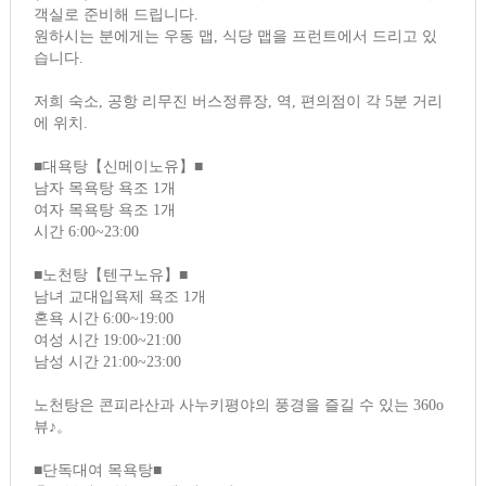
객실로 준비해 드립니다.
원하시는 분에게는 우동 맵, 식당 맵을 프런트에서 드리고 있
습니다.
저희 숙소, 공항 리무진 버스정류장, 역, 편의점이 각 5분 거리
에 위치.
■대욕탕【신메이노유】■
남자 목욕탕 욕조 1개
여자 목욕탕 욕조 1개
시간 6:00~23:00
■노천탕【텐구노유】■
남녀 교대입욕제 욕조 1개
혼욕 시간 6:00~19:00
여성 시간 19:00~21:00
남성 시간 21:00~23:00
노천탕은 콘피라산과 사누키평야의 풍경을 즐길 수 있는 360о
뷰♪。
■단독대여 목욕탕■