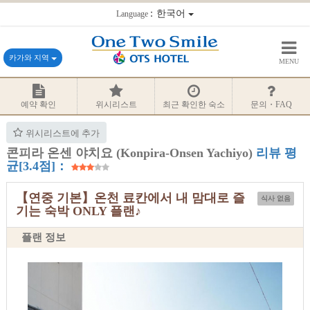
：한국어
Language
카가와 지역
MENU
예약 확인
위시리스트
최근 확인한 숙소
문의・FAQ
위시리스트에 추가
콘피라 온센 야치요 (Konpira-Onsen Yachiyo)
리뷰 평
균[3.4점]：
【연중 기본】온천 료칸에서 내 맘대로 즐
식사 없음
기는 숙박 ONLY 플랜♪
플랜 정보