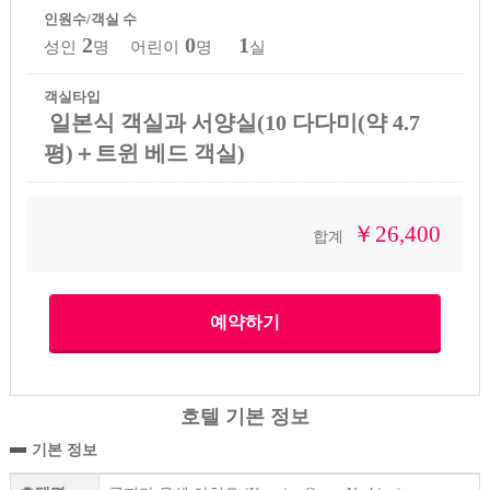
인원수/객실 수
2
0
1
성인
명 어린이
명
실
객실타입
일본식 객실과 서양실(10 다다미(약 4.7
평)＋트윈 베드 객실)
￥26,400
합계
호텔 기본 정보
기본 정보