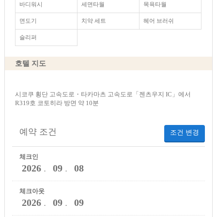
바디워시
세면타월
목욕타월
면도기
치약 세트
헤어 브러쉬
슬리퍼
호텔 지도
시코쿠 횡단 고속도로・타카마츠 고속도로「젠츠우지 IC」에서
R319호 코토히라 방면 약 10분
예약 조건
조건 변경
체크인
2026
09
08
．
．
체크아웃
2026
09
09
．
．