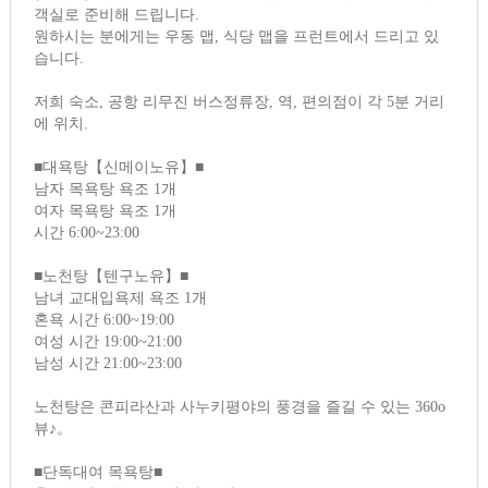
객실로 준비해 드립니다.
원하시는 분에게는 우동 맵, 식당 맵을 프런트에서 드리고 있
습니다.
저희 숙소, 공항 리무진 버스정류장, 역, 편의점이 각 5분 거리
에 위치.
■대욕탕【신메이노유】■
남자 목욕탕 욕조 1개
여자 목욕탕 욕조 1개
시간 6:00~23:00
■노천탕【텐구노유】■
남녀 교대입욕제 욕조 1개
혼욕 시간 6:00~19:00
여성 시간 19:00~21:00
남성 시간 21:00~23:00
노천탕은 콘피라산과 사누키평야의 풍경을 즐길 수 있는 360о
뷰♪。
■단독대여 목욕탕■