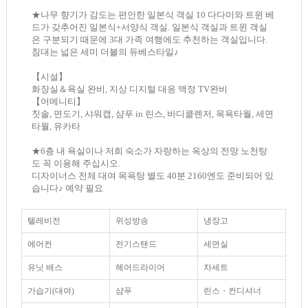
★나무 향기가 감도는 편안한 일본식 객실 10 다다미와 트윈 베
드가 갖추어진 일본식+서양식 객실. 일본식 객실과 트윈 객실
은 구분되기 때문에 3대 가족 여행에도 추천하는 객실입니다.
침대는 넓은 세미 더블의 듀베스타일♪
【시설】
화장실＆욕실 완비, 지상 디지털 대응 액정 TV완비
【어메니티】
칫솔, 면도기, 샤워캡, 샴푸 in 린스, 바디클렌저, 목욕타월, 세면
타월, 유카타
★6층 내 욕실이나 저희 숙소가 자랑하는 옥상의 전망 노천탕
도 꼭 이용해 주십시오.
디자이너스 전체 대여 목욕탕 별도 40분 2160엔도 준비되어 있
습니다♪ 예약 필요
텔레비전
위성방송
냉장고
에어컨
전기스탠드
세면실
유닛 배스
헤어드라이어
차세트
가습기(대여)
샴푸
린스・컨디셔너