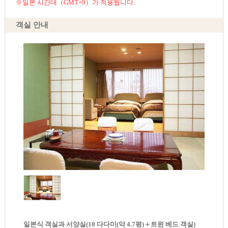
※일본 시간대（GMT+9）가 적용됩니다.
객실 안내
일본식 객실과 서양실(10 다다미(약 4.7평)＋트윈 베드 객실)