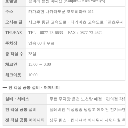
호텔명
콘피라 온센 야치요 (Konpira-Onsen Yachiyo)
주소
카가와현 나카타도군 코토히라쵸 611
오시는 길
시코쿠 횡단 고속도로・타카마츠 고속도로「젠츠우지 IC」에
TEL/FAX
TEL：0877-75-6633 FAX：0877-73-4672
주차장
있음 60대 무료
총 객실 수
38실
체크인
15:00 ～ 0:00
체크아웃
10:00
전 객실 공통 설비・어메니티
설비・서비스
무료 주차장 온천 노천탕 매점・편의점 각종 
전 객실 공통 설비
텔레비전 위성방송 냉장고 에어컨 전기스탠드
전 객실 공통 어메니티
샴푸 린스・컨디셔너 바디워시 세면타월 목욕