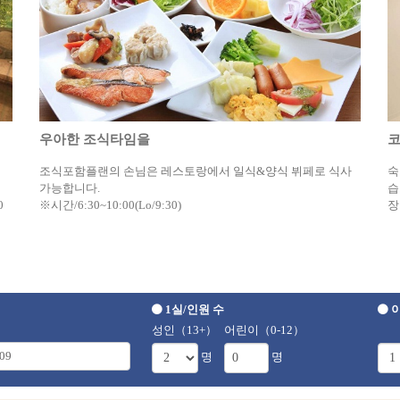
우아한 조식타임을
조식포함플랜의 손님은 레스토랑에서 일식&양식 뷔페로 식사
숙
가능합니다.
습
0
※시간/6:30~10:00(Lo/9:30)
장
1실/인원 수
이
성인（13+）
어린이（0-12）
명
명