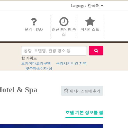
：한국어
Language
문의・FAQ
최근 확인한 숙
위시리스트
소
핫 키워드
오카야마코라쿠엔
쿠라시키비칸 지역
빗추마츠야마 성
el & Spa
위시리스트에 추가
호텔 기본 정보를 볼