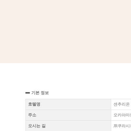
기본 정보
호텔명
센추리온 호텔
주소
오카야마현
오시는 길
JR쿠라시