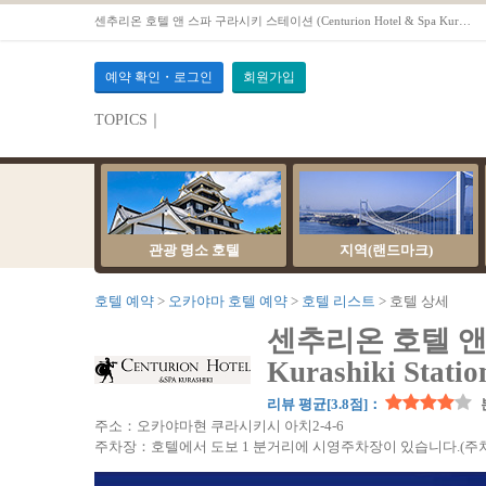
센추리온 호텔 앤 스파 구라시키 스테이션 (Centurion Hotel & Spa Kurashiki Station) - 오카야마호텔 예약OTS
예약 확인・로그인
회원가입
TOPICS｜
서버 점검 안내
관광 명소 호텔
지역(랜드마크)
호텔 예약
오카야마 호텔 예약
호텔 리스트
호텔 상세
센추리온 호텔 앤 스
Kurashiki Statio
리뷰 평균[3.8점]：
주소：오카야마현 쿠라시키시 아치2-4-6
주차장：호텔에서 도보 1 분거리에 시영주차장이 있습니다.(주차가능