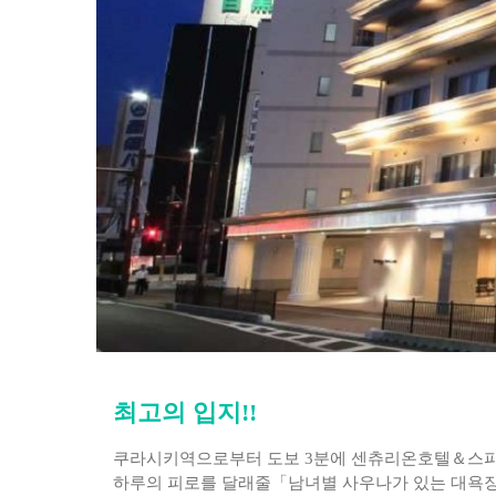
최고의 입지!!
쿠라시키역으로부터 도보 3분에 센츄리온호텔＆스파
하루의 피로를 달래줄「남녀별 사우나가 있는 대욕장