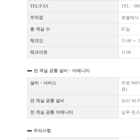
TEL/FAX
TEL：086
주차장
호텔에서 
총 객실 수
87실
체크인
15:00 ～ 5
체크아웃
11:00
전 객실 공통 설비・어메니티
설비・서비스
무료 Wi
료)
전 객실 공통 설비
프리 Wi
전 객실 공통 어메니티
샴푸 린스
주의사항