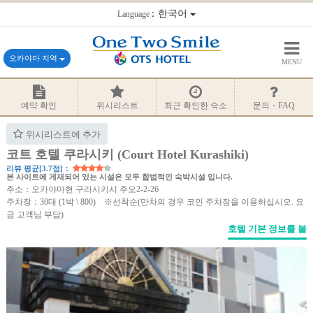
：한국어
Language
오카야마 지역
MENU
예약 확인
위시리스트
최근 확인한 숙소
문의・FAQ
위시리스트에 추가
코트 호텔 쿠라시키 (Court Hotel Kurashiki)
리뷰 평균[3.7점]：
본 사이트에 게재되어 있는 시설은 모두 합법적인 숙박시설 입니다.
주소：오카야마현 구라시키시 주오2-2-26
주차장：30대 (1박 \ 800) ※선착순(만차의 경우 코인 주차장을 이용하십시오. 요
금 고객님 부담)
호텔 기본 정보를 볼