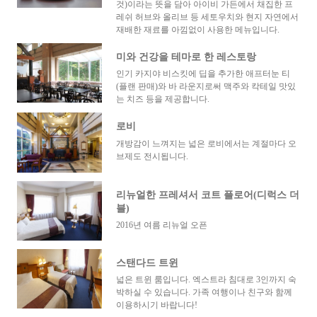
것)이라는 뜻을 담아 아이비 가든에서 채집한 프
레쉬 허브와 올리브 등 세토우치와 현지 자연에서
재배한 재료를 아낌없이 사용한 메뉴입니다.
미와 건강을 테마로 한 레스토랑
인기 카지야 비스킷에 딥을 추가한 애프터눈 티
(플랜 판매)와 바 라운지로써 맥주와 칵테일 맛있
는 치즈 등을 제공합니다.
로비
개방감이 느껴지는 넓은 로비에서는 계절마다 오
브제도 전시됩니다.
리뉴얼한 프레셔서 코트 플로어(디럭스 더
블)
2016년 여름 리뉴얼 오픈
스탠다드 트윈
넓은 트윈 룸입니다. 엑스트라 침대로 3인까지 숙
박하실 수 있습니다. 가족 여행이나 친구와 함께
이용하시기 바랍니다!