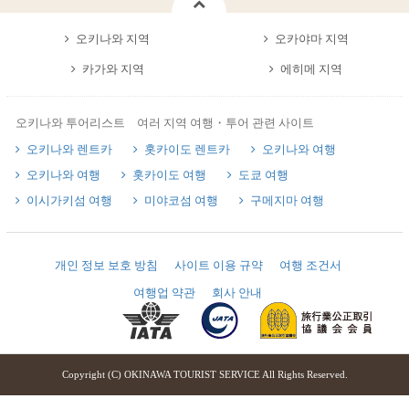
오키나와 지역
오카야마 지역
카가와 지역
에히메 지역
오키나와 투어리스트 여러 지역 여행・투어 관련 사이트
오키나와 렌트카
홋카이도 렌트카
오키나와 여행
오키나와 여행
홋카이도 여행
도쿄 여행
이시가키섬 여행
미야코섬 여행
구메지마 여행
개인 정보 보호 방침
사이트 이용 규약
여행 조건서
여행업 약관
회사 안내
Copyright (C) OKINAWA TOURIST SERVICE All Rights Reserved.