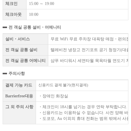
체크인
15:00 ～ 19:00
체크아웃
10:00
전 객실 공통 설비・어메니티
설비・서비스
무료 WiFi 무료 주차장 대욕탕 매점・편의
전 객실 공통 설비
텔레비전 냉장고 전기포트 공기 청정기(대출
전 객실 공통 어메니티
샴푸 바디워시 세면타월 목욕타월 면도기 치
주의사항
신용카드 결제 불가(현지결제)
결제 가능 카드
Barrierfree대응
・장애인 화장실
그 외 주의 사항
・체크인이 18시를 넘기는 경우 연락 부탁합니다.
・신용카드는 이용하실 수 없습니다. 사전 양해 바
・도코모, Au 이외의 휴대 전화는 범위 밖에서 사용