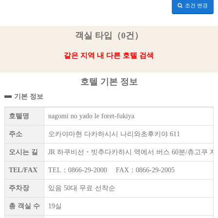
조건 변경
객실 타입（0건）
같은 지역 내 다른 호텔 검색
호텔 기본 정보
기본 정보
호텔명
nagomi no yado le foret-fukiya
주소
오카야마현 다카하시시 나리와초후키야 611
오시는 길
JR 하쿠비선・빗추다카하시 역에서 버스 60분/츄고쿠 자
TEL/FAX
TEL：0866-29-2000 FAX：0866-29-2005
주차장
있음 50대 무료 선착순
총 객실 수
19실