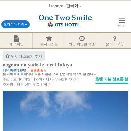
：한국어
Language
오카야마 지역
MENU
예약 확인
위시리스트
최근 확인한 숙소
문의・FAQ
위시리스트에 추가
nagomi no yado le foret-fukiya
리뷰 평균[3.8점]：
본 사이트에 게재되어 있는 시설은 모두 합법적인 숙박시설 입니다.
호텔 기본 정보를 볼
주소：오카야마현 다카하시시 나리와초후키야 611
주차장：있음 50대 무료 선착순