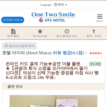
：한국어
Language
오카야마 지역
MENU
예약 확인
위시리스트
최근 확인한 숙소
문의・FAQ
위시리스트에 추가
호텔 마이라 (Hotel Maira)
리뷰 평균[4.1점]：
온라인 카드 결제 가능★금연 더블 플랜
조식 포함
★【관광과 회식 쇼핑을 오카야마에서 즐기
신다면】여성이 선택 가능한 증정품 아침 식사 빵
&소프트 드링크 24h 무료♪
플랜 정보