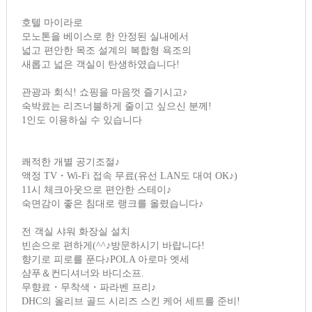
호텔 마이라로
모노톤을 베이스로 한 안정된 실내에서
넓고 편안한 목조 설계의 복합형 욕조의
새롭고 넓은 객실이 탄생하였습니다!
관광과 회식! 쇼핑을 마음껏 즐기시고♪
숙박료는 리즈너블하게 줄이고 싶으신 분께!
1인도 이용하실 수 있습니다
쾌적한 개별 공기조절♪
액정 TV・Wi-Fi 접속 무료(유선 LAN도 대여 OK♪)
11시 체크아웃으로 편안한 스테이♪
숙면감이 좋은 침대로 랭크를 올렸습니다♪
전 객실 샤워 화장실 설치
빈손으로 편하게(^^♪방문하시기 바랍니다!
향기로 피로를 푼다♪POLA 아로마 엣세
샴푸＆컨디셔너와 바디소프.
무향료・무착색・파라벤 프리♪
DHC의 올리브 골드 시리즈 스킨 케어 세트를 준비!