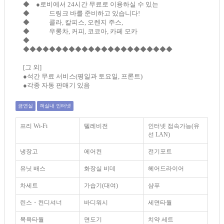
◆ ●로비에서 24시간 무료로 이용하실 수 있는
◆ 드링크 바를 준비하고 있습니다!
◆ 콜라, 칼피스, 오렌지 주스,
◆ 우롱차, 커피, 코코아, 카페 모카
◆
◆◆◆◆◆◆◆◆◆◆◆◆◆◆◆◆◆◆◆◆◆◆◆
[그 외]
●석간 무료 서비스(평일과 토요일, 프론트)
●각종 자동 판매기 있음
금연실
객실내 인터넷
프리 Wi-Fi
텔레비전
인터넷 접속가능(유
선 LAN)
냉장고
에어컨
전기포트
유닛 배스
화장실 비데
헤어드라이어
차세트
가습기(대여)
샴푸
린스・컨디셔너
바디워시
세면타월
목욕타월
면도기
치약 세트