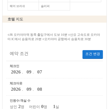
헤어 브러쉬
슬리퍼
호텔 지도
○JR 오카야마역 동쪽 출입구에서 도보 10분 ○산요 고속도로 오카야
마 IC에서 승용차로 20분 ○오카야마 공항에서 승용차로 30분
예약 조건
조건 변경
체크인
2026
09
07
．
．
체크아웃
2026
09
08
．
．
인원수/객실 수
2
0
1
성인
명 어린이
명
실