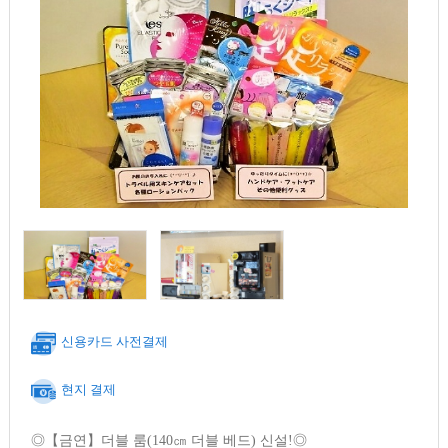
신용카드 사전결제
현지 결제
◎【금연】더블 룸(140㎝ 더블 베드) 신설!◎