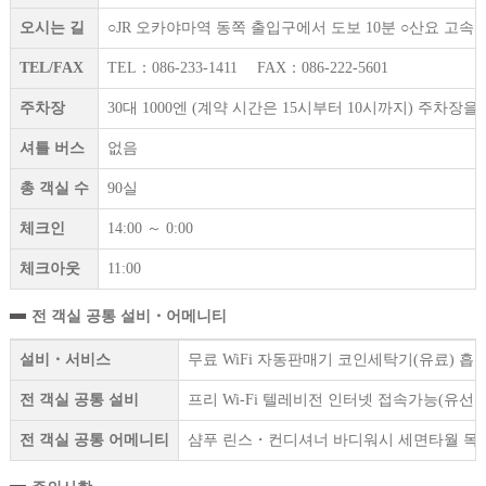
오시는 길
○JR 오카야마역 동쪽 출입구에서 도보 10분 ○산요 고속
TEL/FAX
TEL：086-233-1411 FAX：086-222-5601
주차장
30대 1000엔 (계약 시간은 15시부터 10시까지) 주차
셔틀 버스
없음
총 객실 수
90실
체크인
14:00 ～ 0:00
체크아웃
11:00
전 객실 공통 설비・어메니티
설비・서비스
무료 WiFi 자동판매기 코인세탁기(유료) 흡
전 객실 공통 설비
프리 Wi-Fi 텔레비전 인터넷 접속가능(유선
전 객실 공통 어메니티
샴푸 린스・컨디셔너 바디워시 세면타월 목욕