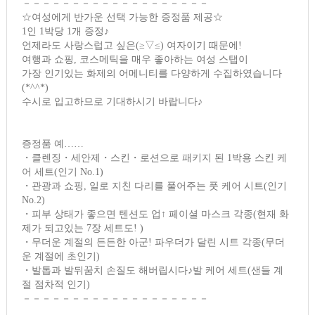
－－－－－－－－－－－－－－－－－－－
☆여성에게 반가운 선택 가능한 증정품 제공☆
1인 1박당 1개 증정♪
언제라도 사랑스럽고 싶은(≥▽≤) 여자이기 때문에!
여행과 쇼핑, 코스메틱을 매우 좋아하는 여성 스탭이
가장 인기있는 화제의 어메니티를 다양하게 수집하였습니다
(*^^*)
수시로 입고하므로 기대하시기 바랍니다♪
증정품 예……
・클렌징・세안제・스킨・로션으로 패키지 된 1박용 스킨 케
어 세트(인기 No.1)
・관광과 쇼핑, 일로 지친 다리를 풀어주는 풋 케어 시트(인기
No.2)
・피부 상태가 좋으면 텐션도 업↑ 페이셜 마스크 각종(현재 화
제가 되고있는 7장 세트도! )
・무더운 계절의 든든한 아군! 파우더가 달린 시트 각종(무더
운 계절에 초인기)
・발톱과 발뒤꿈치 손질도 해버립시다♪발 케어 세트(샌들 계
절 점차적 인기)
－－－－－－－－－－－－－－－－－－－