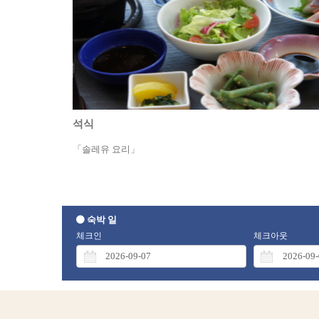
석식
「솔레유 요리」
숙박 일
체크인
체크아웃