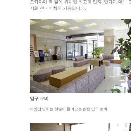
오카야마 역 앞에 위치한 최고의 입지. 한가지 더!
저희 선・비치의 기쁨입니다.
입구 로비
개방감 넘치는 햇빛이 들어오는 밝은 입구 로비.