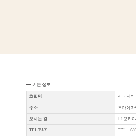
기본 정보
호텔명
선・피치 O
주소
오카야마현
오시는 길
JR 오카
TEL/FAX
TEL：086