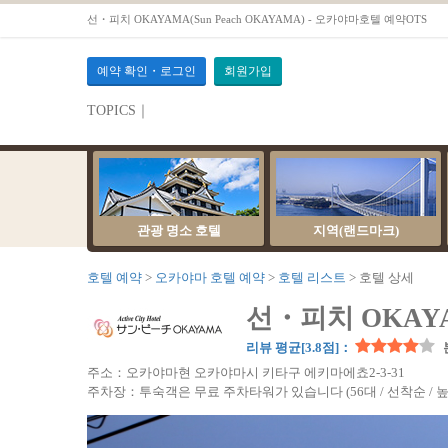
선・피치 OKAYAMA(Sun Peach OKAYAMA) - 오카야마호텔 예약OTS
예약 확인・로그인
회원가입
TOPICS｜
서버 점검 안내
관광 명소 호텔
지역(랜드마크)
호텔 예약
오카야마 호텔 예약
호텔 리스트
호텔 상세
선・피치 OKAYAM
리뷰 평균[3.8점]：
주소：오카야마현 오카야마시 키타구 에키마에쵸2-3-31
주차장：투숙객은 무료 주차타워가 있습니다 (56대 / 선착순 / 높