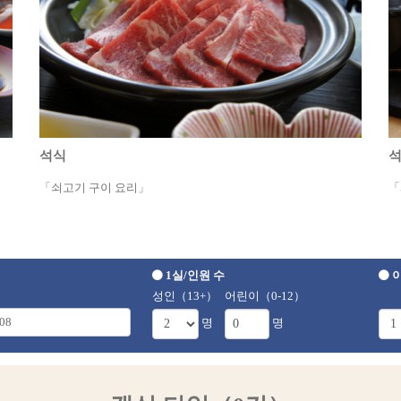
석식
「쇠고기 구이 요리」
「
1실/인원 수
이
성인（13+）
어린이（0-12）
명
명