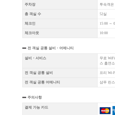
주차장
투숙객은 
총 객실 수
52실
체크인
15:00 ～ 0
체크아웃
10:00
전 객실 공통 설비・어메니티
설비・서비스
무료 Wi
스 흡연소
전 객실 공통 설비
프리 Wi
전 객실 공통 어메니티
샴푸 린스
주의사항
결제 가능 카드