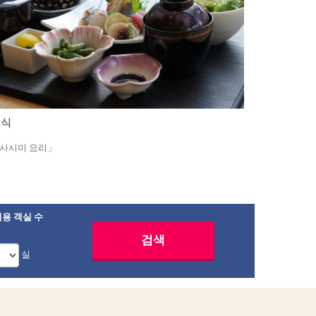
석식
사시미 요리」
용 객실 수
실