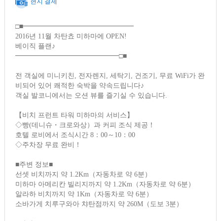
현지 결제
□■━━━━━━━━━━━━━━━━
2016년 11월 차탄쵸 미하마에 OPEN!
베이직 플랜♪
━━━━━━━━━━━━━━━□■
전 객실에 미니키친, 전자렌지, 세탁기, 건조기, 무료 WiFi가 완
비되어 있어 쾌적한 숙박을 약속드립니다♪
객실 발코니에서는 오션 뷰를 즐기실 수 있습니다.
【비치 프런트 타워 미하마의 서비스】
◇빵(데니슈・크로와상）과 커피 조식 제공！
호텔 로비에서 조식시간 8：00～10：00
◇주차장 무료 완비！
■주변 정보■
선셋 비치까지 약 1.2Km（자동차로 약 6분）
미하마 아메리칸 빌리지까지 약 1.2Km（자동차로 약 6분）
알라하 비치까지 약 1Km（자동차로 약 6분）
소바가게 치루구와아 챠탄점까지 약 260M（도보 3분）