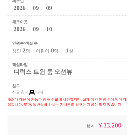
체크인
2026
09
09
．
．
체크아웃
2026
09
10
．
．
인원수/객실 수
2
0
1
성인
명 어린이
명
실
객실타입
디럭스 트윈 룸 오션뷰
침구
싱글 침대
×2대
※최대 대응이 가능한 침구 수를 표시하였지만, 실제 예약 인원 수에 맞게 대
응합니다. 또한, 동반숙박 하시는 자녀분의 침구는 제공이 되지 않습니다.
￥33,200
합계