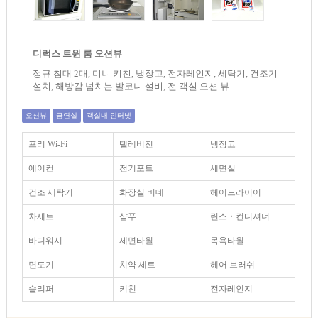
디럭스 트윈 룸 오션뷰
정규 침대 2대, 미니 키친, 냉장고, 전자레인지, 세탁기, 건조기
설치, 해방감 넘치는 발코니 설비, 전 객실 오션 뷰.
오션뷰
금연실
객실내 인터넷
프리 Wi-Fi
텔레비전
냉장고
에어컨
전기포트
세면실
건조 세탁기
화장실 비데
헤어드라이어
차세트
샴푸
린스・컨디셔너
바디워시
세면타월
목욕타월
면도기
치약 세트
헤어 브러쉬
슬리퍼
키친
전자레인지