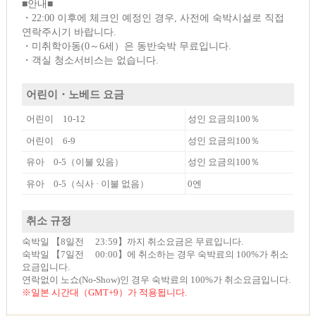
■안내■
・22:00 이후에 체크인 예정인 경우, 사전에 숙박시설로 직접
연락주시기 바랍니다.
・미취학아동(0～6세）은 동반숙박 무료입니다.
・객실 청소서비스는 없습니다.
어린이・노베드 요금
어린이 10-12
성인 요금의100％
어린이 6-9
성인 요금의100％
유아 0-5（이불 있음）
성인 요금의100％
유아 0-5（식사 · 이불 없음）
0엔
취소 규정
숙박일 【8일전 23:59】까지 취소요금은 무료입니다.
숙박일 【7일전 00:00】에 취소하는 경우 숙박료의 100%가 취소
요금입니다.
연락없이 노쇼(No-Show)인 경우 숙박료의 100%가 취소요금입니다.
※일본 시간대（GMT+9）가 적용됩니다.