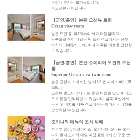
※침대 추가는 불가능합니다.
※오션뷰가 아닙니다.
【금연/흡연】본관 오션뷰 트윈
Ocean view room
넓은 트윈 룸. 폭120㎝의 세미 더블침대 2대.
남쪽으로 창이 나있는 탁 트인 객실에서는 선셋
비치의 에메랄드 그린 바다와 푸른 하늘을 감상할
수 있습니다.
【금연/흡연】본관 슈페리어 오션뷰 트윈
룸
Superior Ocean view twin room
높은 천장과 스마트한 방 배치! 퀸 사이즈 베드(폭
150cm)
오션뷰 발코니에서 기분 좋은 바람을 맞으며 리조
트 기분을 만끽하실 수 있습니다. 남쪽 객실에서
는 선셋 비치를 서쪽 객실에서는 히가시 시나해를
감상하실 수 있습니다.
오키나와 메뉴의 조식 뷔페
찬푸루 요리, 타코라이스, 오키나와 소바 등 오키
나와 현지 요리와 매일 아침 호텔에서 갓 구운 빵