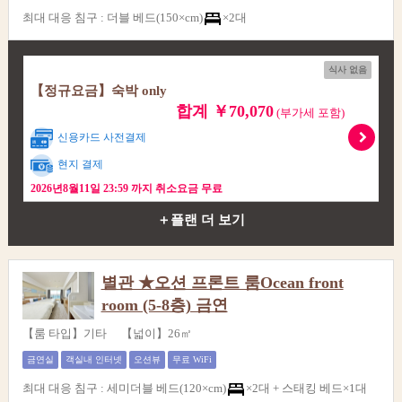
최대 대응 침구
:
더블 베드(150×cm)
×2대
식사 없음
【정규요금】숙박 only
합계 ￥70,070
(부가세 포함)
신용카드 사전결제
현지 결제
2026년8월11일 23:59 까지 취소요금 무료
＋플랜 더 보기
별관 ★오션 프론트 룸Ocean front
room (5-8층) 금연
【룸 타입】기타 【넓이】26㎡
금연실
객실내 인터넷
오션뷰
무료 WiFi
최대 대응 침구
:
세미더블 베드(120×cm)
×2대 +
스태킹 베드×1대