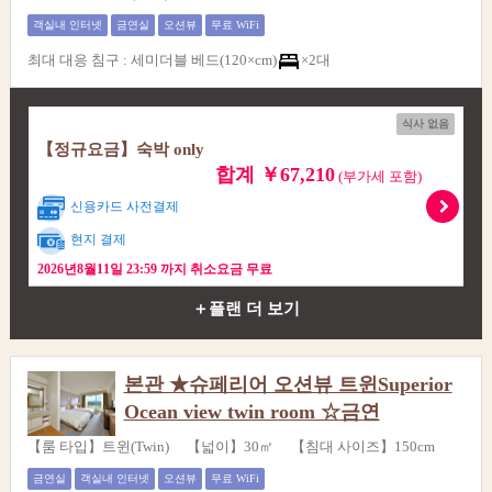
객실내 인터넷
금연실
오션뷰
무료 WiFi
최대 대응 침구
:
세미더블 베드(120×cm)
×2대
식사 없음
【정규요금】숙박 only
합계 ￥67,210
(부가세 포함)
신용카드 사전결제
현지 결제
2026년8월11일 23:59 까지 취소요금 무료
＋플랜 더 보기
본관 ★슈페리어 오션뷰 트윈Superior
Ocean view twin room ☆금연
【룸 타입】트윈(Twin) 【넓이】30㎡ 【침대 사이즈】150cm
금연실
객실내 인터넷
오션뷰
무료 WiFi