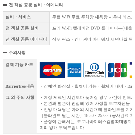
전 객실 공통 설비・어메니티
설비・서비스
무료 WiFi 무료 주차장 대욕탕 사우나 레
전 객실 공통 설비
프리 Wi-Fi 텔레비전 DVD 플레이나—(대
전 객실 공통 어메니티
샴푸 린스・컨디셔너 바디워시 세면타월 목욕
주의사항
결제 가능 카드
Barrierfree대응
・장애인 화장실・휠체어 가능・휠체어 대여・Barrier
그 외 주의 사항
・예정 체크인 시간보다 늦어질 경우 사전에 반드시
・본관과 별관이 인접해 있어 사생활 보호차원을 위
・전망 대욕탕은 아래의 시간대에 블라인드를 치기
［블라인드 닫는 시간］18:30～25:00（공사완료 
・풀장에 관해서는, 코로나바이러스감염확대방지를 
미리 양해 부탁드립니다.