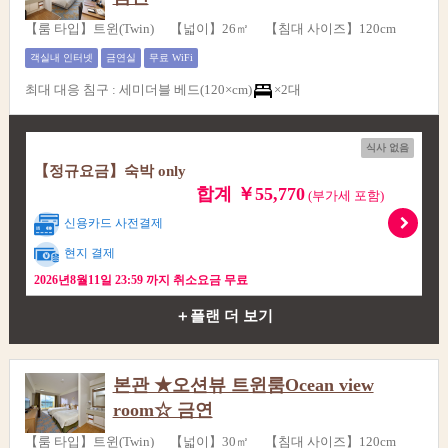
【룸 타입】트윈(Twin) 【넓이】26㎡ 【침대 사이즈】120cm
객실내 인터넷
금연실
무료 WiFi
최대 대응 침구
:
세미더블 베드(120×cm)
×2대
식사 없음
【정규요금】숙박 only
합계 ￥55,770
(부가세 포함)
신용카드 사전결제
현지 결제
2026년8월11일 23:59 까지 취소요금 무료
＋플랜 더 보기
본관 ★오션뷰 트윈룸Ocean view
room☆ 금연
【룸 타입】트윈(Twin) 【넓이】30㎡ 【침대 사이즈】120cm