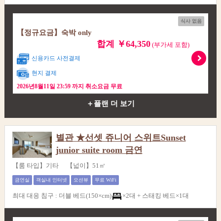
식사 없음
【정규요금】숙박 only
합계 ￥64,350
(부가세 포함)
신용카드 사전결제
현지 결제
2026년8월11일 23:59 까지 취소요금 무료
＋플랜 더 보기
별관 ★선셋 쥬니어 스위트Sunset
junior suite room 금연
【룸 타입】기타 【넓이】51㎡
금연실
객실내 인터넷
오션뷰
무료 WiFi
최대 대응 침구
:
더블 베드(150×cm)
×2대 +
스태킹 베드×1대