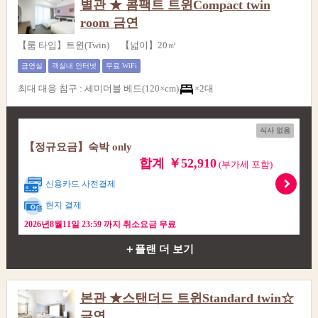
별관 ★ 콤팩트 트윈Compact twin
room 금연
【룸 타입】트윈(Twin) 【넓이】20㎡
금연실
객실내 인터넷
무료 WiFi
최대 대응 침구
:
세미더블 베드(120×cm)
×2대
식사 없음
【정규요금】숙박 only
합계 ￥52,910
(부가세 포함)
신용카드 사전결제
현지 결제
2026년8월11일 23:59 까지 취소요금 무료
＋플랜 더 보기
본관 ★스탠더드 트윈Standard twin☆
금연