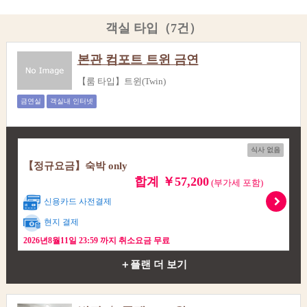
객실 타입（7건）
본관 컴포트 트윈 금연
【룸 타입】트윈(Twin)
금연실
객실내 인터넷
식사 없음
【정규요금】숙박 only
합계 ￥57,200
(부가세 포함)
신용카드 사전결제
현지 결제
2026년8월11일 23:59 까지 취소요금 무료
＋플랜 더 보기