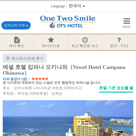
：한국어
Language
오키나와 지역
MENU
예약 확인
위시리스트
최근 확인한 숙소
문의・FAQ
위시리스트에 추가
베셀 호텔 캄파나 오키나와（Vessel Hotel Campana
Okinawa）
리뷰 평균[4.5점]：
본 사이트에 게재되어 있는 시설은 모두 합법적인 숙박시설 입니다.
호텔 기본 정보를 볼
주소：오키나와현 나카가미군 차탄초 미하마 9-22
주차장：주차장 243대(무료) 선착순