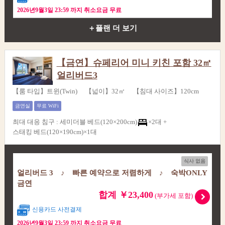
2026년9월3일 23:59 까지 취소요금 무료
＋플랜 더 보기
【금연】슈페리어 미니 키친 포함 32㎡
얼리버드3
【룸 타입】트윈(Twin) 【넓이】32㎡ 【침대 사이즈】120cm
금연실
무료 WiFi
최대 대응 침구
:
세미더블 베드(120×200cm)
×2대 +
스태킹 베드(120×190cm)×1대
식사 없음
얼리버드 3 ♪ 빠른 예약으로 저렴하게 ♪ 숙박ONLY
금연
합계 ￥23,400
(부가세 포함)
신용카드 사전결제
2026년9월3일 23:59 까지 취소요금 무료