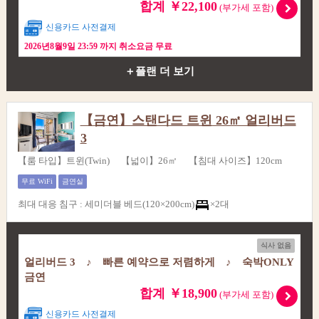
합계 ￥22,100
(부가세 포함)
신용카드 사전결제
2026년8월9일 23:59 까지 취소요금 무료
＋플랜 더 보기
【금연】스탠다드 트윈 26㎡ 얼리버드
3
【룸 타입】트윈(Twin) 【넓이】26㎡ 【침대 사이즈】120cm
무료 WiFi
금연실
최대 대응 침구
:
세미더블 베드(120×200cm)
×2대
식사 없음
얼리버드 3 ♪ 빠른 예약으로 저렴하게 ♪ 숙박ONLY
금연
합계 ￥18,900
(부가세 포함)
신용카드 사전결제