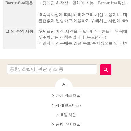
Barrierfree대응
・장애인 화장실・휠체어 가능・Barrier free욕실・
※숙박시설에 따라 배리어프리 시설 내용이나, 대응
불편없이 안심하고 이용하기 위해서는 사전에 숙박
그 외 주의 사항
※체크인 예정 시간을 지날 경우는 반드시 연락해 
※주차장은 선착순입니다. 무료(47대)
※만차의 경우에는 인근 무료 주차장으로 안내합니
관광 명소 호텔
지역(랜드마크)
호텔 타입
공항 주변 호텔