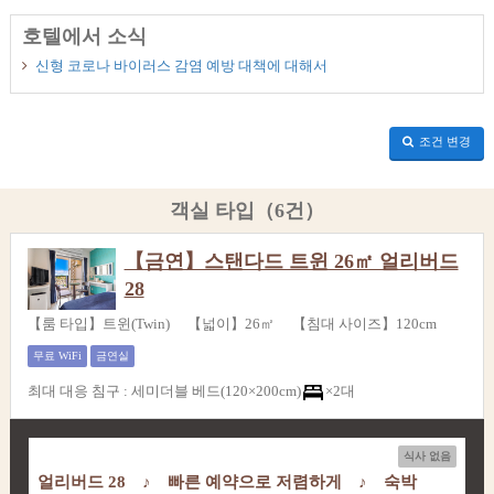
호텔에서 소식
신형 코로나 바이러스 감염 예방 대책에 대해서
조건 변경
객실 타입（6건）
【금연】스탠다드 트윈 26㎡ 얼리버드
28
【룸 타입】트윈(Twin) 【넓이】26㎡ 【침대 사이즈】120cm
무료 WiFi
금연실
최대 대응 침구
:
세미더블 베드(120×200cm)
×2대
식사 없음
얼리버드 28 ♪ 빠른 예약으로 저렴하게 ♪ 숙박