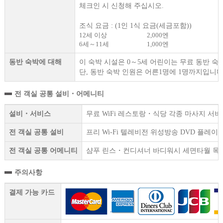
체크인 시 신청해 주십시오.
조식 요금 : (1인 1식 요금(세금포함))
12세 이상
2,000엔
6세～11세
1,000엔
동반 숙박에 대해
이 숙박 시설은 0～5세 어린이는 무료 동반 숙
단, 동반 숙박 인원은 어른1명에 1명까지입니다
전 객실 공통 설비・어메니티
설비・서비스
무료 WiFi 레스토랑・식당 각종 마사지 서비
전 객실 공통 설비
프리 Wi-Fi 텔레비전 위성방송 DVD 플
전 객실 공통 어메니티
샴푸 린스・컨디셔너 바디워시 세면타월 목
주의사항
결제 가능 카드