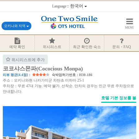
：한국어
Language
오키나와 지역
MENU
예약 확인
위시리스트
최근 확인한 숙소
문의・FAQ
위시리스트에 추가
코코샤스몬파(Cococious Monpa)
리뷰 평균[4.4점]：
숙박업허가번호：H30-186
주소：오키나와현 나카가미군 차탄초 미하마 25-1
주차장：무료 47대 가능. 예약 불가. 선착순. 만차의 경우는 인근 무료 주차장으로
안내합니다.
호텔 기본 정보를 볼