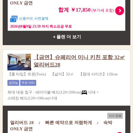
ONLY 금연
합계 ￥17,850
(부가세 포함)
신용카드 사전결제
2026년8월9일 23:59 까지 취소요금 무료
＋플랜 더 보기
【금연】슈페리어 미니 키친 포함 32㎡
얼리버드28
【룸 타입】트윈(Twin) 【넓이】32㎡ 【침대 사이즈】120cm
금연실
무료 WiFi
최대 대응 침구
:
세미더블 베드(120×200cm)
×2대 +
스태킹 베드(120×190cm)×1대
식사 없음
얼리버드 28 ♪ 빠른 예약으로 저렴하게 ♪ 숙박
ONLY 금연