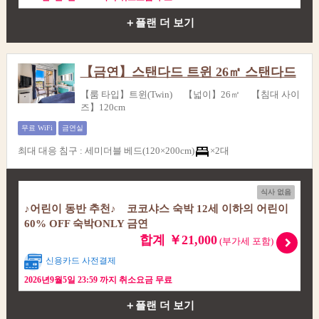
＋플랜 더 보기
【금연】스탠다드 트윈 26㎡ 스탠다드
【룸 타입】트윈(Twin) 【넓이】26㎡ 【침대 사이
즈】120cm
무료 WiFi
금연실
최대 대응 침구
:
세미더블 베드(120×200cm)
×2대
식사 없음
♪어린이 동반 추천♪ 코코샤스 숙박 12세 이하의 어린이
60% OFF 숙박ONLY 금연
합계 ￥21,000
(부가세 포함)
신용카드 사전결제
2026년9월5일 23:59 까지 취소요금 무료
＋플랜 더 보기