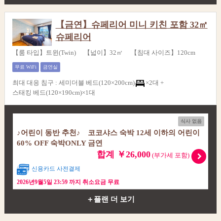
【금연】슈페리어 미니 키친 포함 32㎡
슈페리어
【룸 타입】트윈(Twin) 【넓이】32㎡ 【침대 사이즈】120cm
무료 WiFi
금연실
최대 대응 침구
:
세미더블 베드(120×200cm)
×2대 +
스태킹 베드(120×190cm)×1대
식사 없음
♪어린이 동반 추천♪ 코코샤스 숙박 12세 이하의 어린이
60% OFF 숙박ONLY 금연
합계 ￥26,000
(부가세 포함)
신용카드 사전결제
2026년9월5일 23:59 까지 취소요금 무료
＋플랜 더 보기