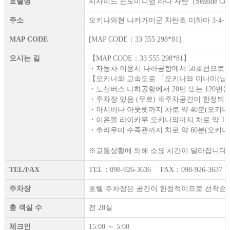
호텔명
시사이드 콘도미니엄 라나 자탄（Seaside Condom
주소
오키나와현 나카가미군 차탄초 미하마 3-4-7
MAP CODE
[MAP CODE：33 555 298*81]
오시는 길
【MAP CODE：33 555 298*81】
・자동차 이용시 나하공항에서 58호선으로 북
【오키나와 고속도로 「오키나와 미나미(남)IC
・노선버스 나하공항에서 20번 또는 120번을
・주차장 있음 (무료) ※주차공간이 한정되어
・아시비나 아웃렛까지 차로 약 40분(오키나
・이온몰 라이카무 오키나와까지 차로 약 15
・추라우미 수족관까지 차로 약 60분(오키나
※교통상황에 의해 소요 시간이 달라집니다.
TEL/FAX
TEL：098-926-3636 FAX：098-926-3637
주차장
호텔 주차장은 공간이 한정적이므로 선착순 
총 객실 수
전 28실
체크인
15:00 ～ 5:00