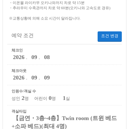
・이온몰 라이카무 오키나와까지 차로 약 15분
・추라우미 수족관까지 차로 약 60분(오키나와 고속도로 경유)
※교통상황에 의해 소요 시간이 달라집니다.
예약 조건
조건 변경
체크인
2026
09
08
．
．
체크아웃
2026
09
09
．
．
인원수/객실 수
2
0
1
성인
명 어린이
명
실
객실타입
【금연・3층~4층】Twin room (트윈 베드
+소파 베드)(최대 4명)