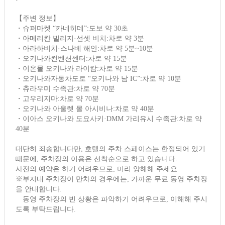
【주변 정보】
・슈퍼마켓 “카네히데”:도보 약 30초
・아메리칸 빌리지·선셋 비치:차로 약 3분
・아라하비치·스나베 해안:차로 약 5분~10분
・오키나와컨벤션센터:차로 약 15분
・이온몰 오키나와 라이캄:차로 약 15분
・오키나와자동차도로 “오키나와 남 IC”:차로 약 10분
・츄라우미 수족관:차로 약 70분
・고우리지마:차로 약 70분
・오키나와 아울렛 몰 아시비나:차로 약 40분
・이아스 오키나와 도요사키·DMM 가리유시 수족관:차로 약
40분
대단히 죄송합니다만, 호텔의 주차 스페이스는 한정되어 있기
때문에, 주차장의 이용은 선착순으로 하고 있습니다.
사전의 예약은 하기 어려우므로, 미리 양해해 주세요.
※부지내 주차장이 만차의 경우에는, 가까운 무료 동영 주차장
을 안내합니다.
동영 주차장의 빈 상황은 파악하기 어려우므로, 이해해 주시
도록 부탁드립니다.