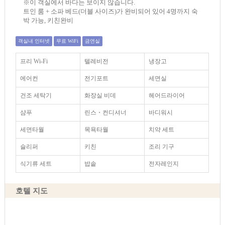
※이 객실에서 바다는 보이지 않습니다.
트인 룸 + 소파 베드(더블 사이즈)가 완비되어 있어 4명까지 숙
박 가능, 키친완비
객실내 인터넷
무료 WiFi
금연실
프리 Wi-Fi
텔레비전
냉장고
에어컨
전기포트
세면실
건조 세탁기
화장실 비데
헤어드라이어
샴푸
린스・컨디셔너
바디워시
세면타월
목욕타월
치약 세트
슬리퍼
키친
조리 기구
식기류 세트
밥솥
전자레인지
호텔 지도