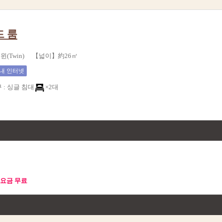
드 룸
윈(Twin) 【넓이】約26㎡
내 인터넷
구
:
싱글 침대
×2대
취소요금 무료