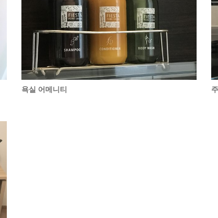
욕실 어메니티
주