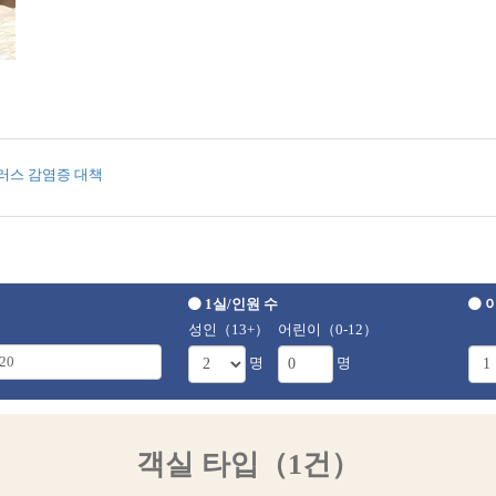
러스 감염증 대책
1실/인원 수
이
성인（13+）
어린이（0-12）
명
명
객실 타입（1건）