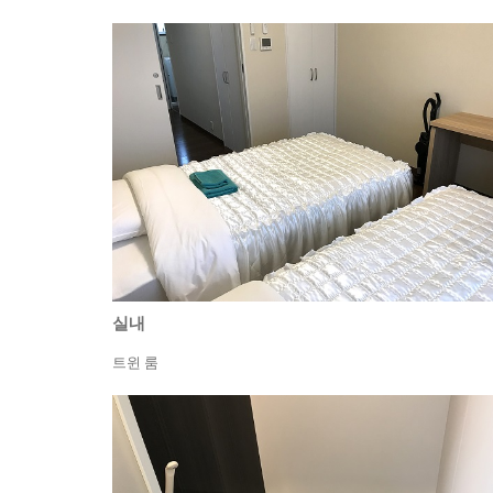
실내
트윈 룸