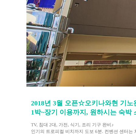
2018년 3월 오픈☆오키나와현 기
1박~장기 이용까지, 원하시는 숙박
TV, 침대 2대, 가전, 식기, 조리 기구 완비♪
인기의 트로피컬 비치까지 도보 6분. 컨벤션 센터는 