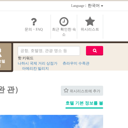
：한국어
Language
문의・FAQ
최근 확인한 숙
위시리스트
소
핫 키워드
호텔
나하시 국제 거리 상점가
츄라우미 수족관
킹
아메리칸 빌리지
노완 관）
위시리스트에 추가
호텔 기본 정보를 볼