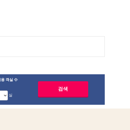
용 객실 수
실