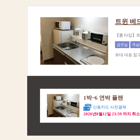
트윈 베
【룸 타입】트
금연실
객실
최대 대응 침
1박~6 연박 플랜
신용카드 사전결제
2026년8월12일 23:59 까지 