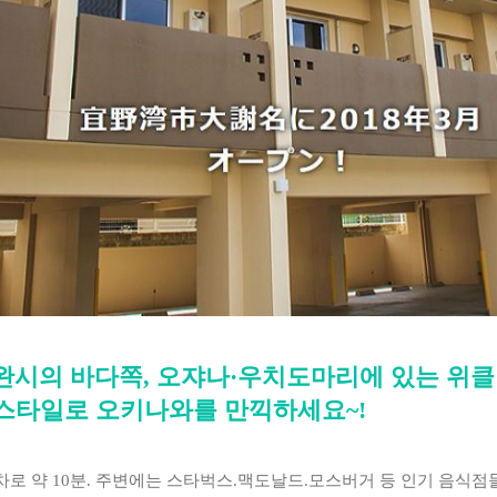
노완시의 바다쪽, 오쟈나·우치도마리에 있는 위클
 스타일로 오키나와를 만끽하세요~!
차로 약 10분. 주변에는 스타벅스.맥도날드.모스버거 등 인기 음식점