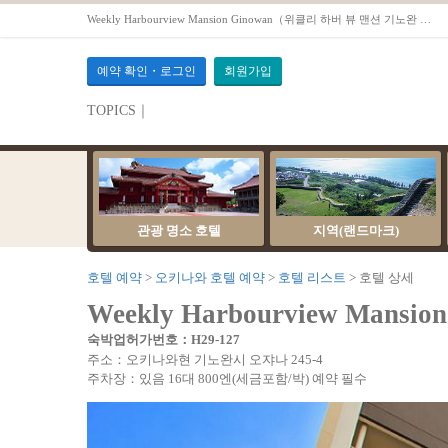
Weekly Harbourview Mansion Ginowan（위클리 하버 뷰 맨션 기노완 관） - 오키나와호텔 예약OTS
예약 확인・로그인
회원가입
TOPICS｜
관광 명소 호텔
지역(랜드마크)
호텔 예약
오키나와 호텔 예약
호텔 리스트
호텔 상세
Weekly Harbourview Ma
숙박업허가번호：H29-127
주소：오키나와현 기노완시 오쟈나 245-4
주차장：있음 16대 800엔(세금포함/박) 예약 필수