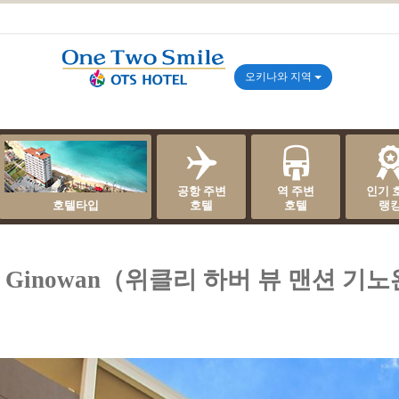
오키나와 지역
공항 주변
역 주변
인기 
호텔타입
호텔
호텔
랭
nsion Ginowan（위클리 하버 뷰 맨션 기