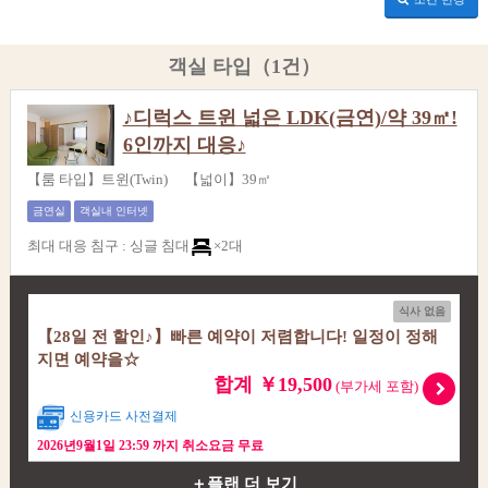
객실 타입（1건）
♪디럭스 트윈 넓은 LDK(금연)/약 39㎡!
6인까지 대응♪
【룸 타입】트윈(Twin) 【넓이】39㎡
금연실
객실내 인터넷
최대 대응 침구
:
싱글 침대
×2대
식사 없음
【28일 전 할인♪】빠른 예약이 저렴합니다! 일정이 정해
지면 예약을☆
합계 ￥19,500
(부가세 포함)
신용카드 사전결제
2026년9월1일 23:59 까지 취소요금 무료
＋플랜 더 보기