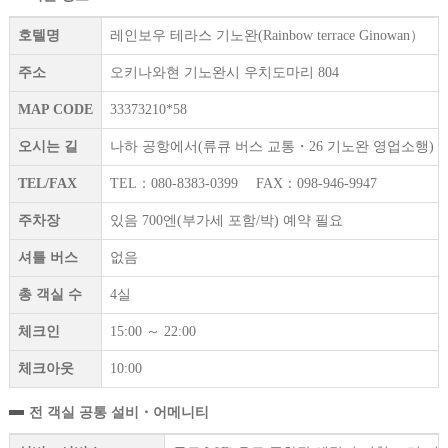
호텔명
레인보우 테라스 기노완(Rainbow terrace Ginowan）
주소
오키나와현 기노완시 우치도마리 804
MAP CODE
33373210*58
오시는 길
나하 공항에서(류큐 버스 교통・26 기노완 영업소행) 국
TEL/FAX
TEL：080-8383-0399 FAX：098-946-9947
주차장
있음 700엔(부가세 포함/박) 예약 필요
셔틀 버스
없음
총 객실 수
4실
체크인
15:00 ～ 22:00
체크아웃
10:00
전 객실 공통 설비・어메니티