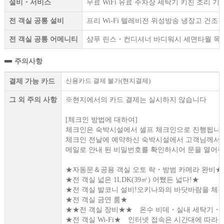
설비・서비스
무료 WiFi 유료 주차장 세탁기 키친 조리 
전 객실 공통 설비
프리 Wi-Fi 텔레비전 위성방송 냉장고 건
전 객실 공통 어메니티
샴푸 린스・컨디셔너 바디워시 세면타월 목
주의사항
신용카드 결제 불가(현지결제)
결제 가능 카드
그 외 주의 사항
※현지에서의 카드 결제는 실시하지 않습니다
[체크인 방법에 대하여]
체크인은 숙박시설에서 셀프 체크인으로 진행됩니다
체크인 전날에 예약하신 숙박시설에서 고객님께서 
메일로 안내 된 비밀번호를 확인하시어 문을 열어주
★자동문＆공용 객실 오토 락・방범 카메라 완비★
★전 객실 넓은 1LDK(39㎡) 어쨌든 넓다!★
★전 객실 발코니 설비!오키나와의 바닷바람을 체감
★전 객실 금연 룸★
★★전 객실 장비★★ 온수 비데・실내 세탁기
★전 객실 Wi-Fi★ 인터넷 접속은 시간대에 따라