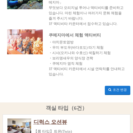
메지마」
무엇보다 오리지널 투어나 액티비티를 준비하고
있습니다. 마린 체험이나 여러가지 문화 체험을
즐겨 주시기 바랍니다.
1F 액티비타 카운터에서 접수하고 있습니다.
쿠메지마에서 체험 액티버티
・야치문토염방
・우미 부도우(바다포도) 따기 체험
・시사(오키나와 수호신) 색칠하기 체험
・보리명새우의 양식장 견학
・쿠메지마 염직 체험
1F 액티비티 카운터에서 시설 연락처를 안내하고
있습니다.
조건 변경
객실 타입（6건）
디럭스 오션뷰
【룸 타입】트윈(Twin)