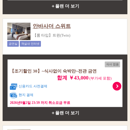
＋플랜 더 보기
안바사더 스위트
【룸 타입】트윈(Twin)
금연실
객실내 인터넷
식사 없음
【조기할인 30】~식사없이 숙박만~전관 금연
합계 ￥43,000
(부가세 포함)
신용카드 사전결제
현지 결제
2026년9월2일 23:59 까지 취소요금 무료
＋플랜 더 보기