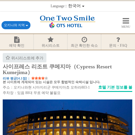
：한국어
Language
오키나와 지역
MENU
예약 확인
위시리스트
최근 확인한 숙소
문의・FAQ
위시리스트에 추가
사이프레스 리조트 쿠메지마（Cypress Resort
Kumejima）
리뷰 평균[4.1점]：
본 사이트에 게재되어 있는 시설은 모두 합법적인 숙박시설 입니다.
호텔 기본 정보를 볼
주소：오키나와현 시마지리군 쿠메지마쵸 오하라803-1
주차장：있음 80대 무료 예약 불필요