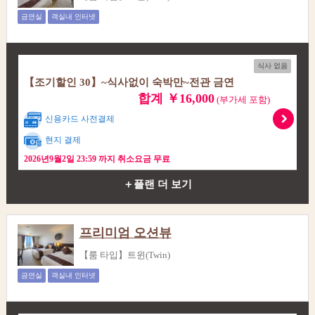
금연실
객실내 인터넷
식사 없음
【조기할인 30】~식사없이 숙박만~전관 금연
합계 ￥16,000
(부가세 포함)
신용카드 사전결제
현지 결제
2026년9월2일 23:59 까지 취소요금 무료
＋플랜 더 보기
프리미엄 오션뷰
【룸 타입】트윈(Twin)
금연실
객실내 인터넷