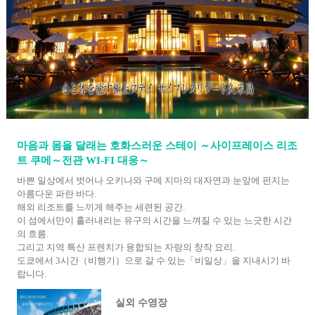
마음과 몸을 달래는 호화스러운 스테이 ～사이프레이스 리조
트 쿠메～전관 WI-FI 대응～
바쁜 일상에서 벗어나 오키나와 구메 지마의 대자연과 눈앞에 펀지는
아름다운 파란 바다.
해외 리조트를 느끼게 해주는 세련된 공간.
이 섬에서만이 흘러내리는 유구의 시간을 느껴질 수 있는 느긋한 시간
의 흐름.
그리고 지역 특산 프렌치가 융합되는 자랑의 창작 요리.
도쿄에서 3시간（비행기）으로 갈 수 있는「비일상」을 지내시기 바
랍니다.
실외 수영장