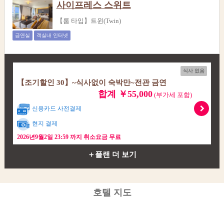
사이프레스 스위트
【룸 타입】트윈(Twin)
금연실
객실내 인터넷
식사 없음
【조기할인 30】~식사없이 숙박만~전관 금연
합계 ￥55,000
(부가세 포함)
신용카드 사전결제
현지 결제
2026년9월2일 23:59 까지 취소요금 무료
＋플랜 더 보기
호텔 지도