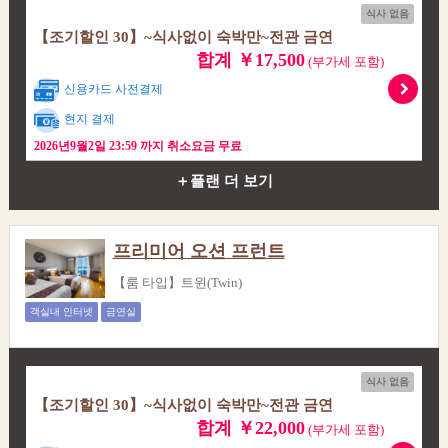
식사 없음
【조기할인 30】~식사없이 숙박만~전관 금연
합계 ￥17,500
(부가세 포함)
신용카드 사전결제
현지 결제
2026년9월2일 23:59 까지 취소요금 무료
＋플랜 더 보기
프리미어 오션 프런트
【룸 타입】트윈(Twin)
객실내 인터넷
금연실
식사 없음
【조기할인 30】~식사없이 숙박만~전관 금연
합계 ￥22,000
(부가세 포함)