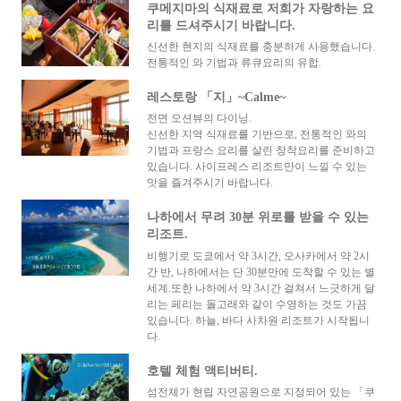
쿠메지마의 식재료로 저희가 자랑하는 요
리를 드셔주시기 바랍니다.
신선한 현지의 식재료를 충분하게 사용했습니다.
전통적인 와 기법과 류큐요리의 유합.
레스토랑 「지」~Calme~
전면 오션뷰의 다이닝.
신선한 지역 식재료를 기반으로, 전통적인 와의
기법과 프랑스 요리를 살린 창착요리를 준비하고
있습니다. 사이프레스 리조트만이 느낄 수 있는
맛을 즐겨주시기 바랍니다.
나하에서 무려 30분 위로를 받을 수 있는
리조트.
비행기로 도쿄에서 약 3시간, 오사카에서 약 2시
간 반, 나하에서는 단 30분만에 도착할 수 있는 별
세계.또한 나하에서 약 3시간 걸쳐서 느긋하게 달
리는 페리는 돌고래와 같이 수영하는 것도 가끔
있습니다. 하늘, 바다 사차원 리조트가 시작됩니
다.
호텔 체험 액티버티.
섬전체가 현립 자연공원으로 지정되어 있는 「쿠