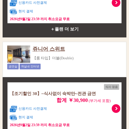
신용카드 사전결제
현지 결제
2026년9월2일 23:59 까지 취소요금 무료
＋플랜 더 보기
쥬니어 스위트
【룸 타입】더블(Double)
금연실
객실내 인터넷
식사 없음
【조기할인 30】~식사없이 숙박만~전관 금연
합계 ￥30,900
(부가세 포함)
신용카드 사전결제
현지 결제
2026년9월2일 23:59 까지 취소요금 무료