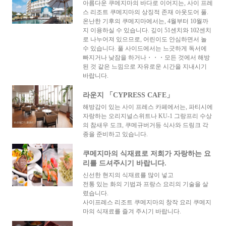
아름다운 쿠메지마의 바다로 이어지는, 사이 프레
스 리조트 쿠메지마의 상징적 존재 아웃도어 풀.
온난한 기후의 쿠메지마에서는, 4월부터 10월까
지 이용하실 수 있습니다. 깊이 51센치와 102센치
로 나누어져 있으므로, 어린이도 안심하면서 놀
수 있습니다. 풀 사이드에서는 느긋하게 독서에
빠지거나 낮잠을 하거나・・・모든 것에서 해방
된 것 같은 느낌으로 자유로운 시간을 지내시기
바랍니다.
라운지 「CYPRESS CAFE」
해방감이 있는 사이 프레스 카페에서는, 파티시에
자랑하는 오리지널스위트나 KU-1 그랑프리 수상
의 참새우 도크, 쿠메규버거등 식사와 드링크 각
종을 준비하고 있습니다.
쿠메지마의 식재료로 저희가 자랑하는 요
리를 드셔주시기 바랍니다.
신선한 현지의 식재료를 많이 넣고
전통 있는 화의 기법과 프랑스 요리의 기술을 살
렸습니다.
사이프레스 리조트 쿠메지마의 창작 요리 쿠메지
마의 식재료를 즐겨 주시기 바랍니다.