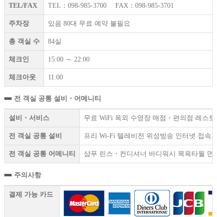
TEL/FAX
TEL：098-985-3700 FAX：098-985-3701
주차장
있음 80대 무료 예약 불필요
총 객실 수
84실
체크인
15:00 ～ 22:00
체크아웃
11:00
전 객실 공통 설비・어메니티
설비・서비스
무료 WiFi 옥외 수영장 매점・편의점 레스
전 객실 공통 설비
프리 Wi-Fi 텔레비전 위성방송 인터넷 접속
전 객실 공통 어메니티
샴푸 린스・컨디셔너 바디워시 목욕타월 면도
주의사항
결제 가능 카드