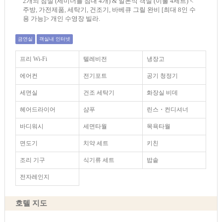
2개의 침실 (세미더블 침대 4개) & 일본식 객실 (이불 4세트) <
주방, 가전제품, 세탁기, 건조기, 바베큐 그릴 완비 [최대 8인 수
용 가능]> 개인 수영장 빌라.
금연실
객실내 인터넷
프리 Wi-Fi
텔레비전
냉장고
에어컨
전기포트
공기 청정기
세면실
건조 세탁기
화장실 비데
헤어드라이어
샴푸
린스・컨디셔너
바디워시
세면타월
목욕타월
면도기
치약 세트
키친
조리 기구
식기류 세트
밥솥
전자레인지
호텔 지도