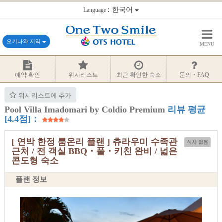
：한국어
Language
오키나와 지역
MENU
예약 확인
위시리스트
최근 확인한 숙소
문의・FAQ
위시리스트에 추가
Pool Villa Imadomari by Coldio Premium
리뷰 평균
[4.4점]：
[ 연박 한정 룸온리 플랜 ] 츄라우미 수족관
식사 없음
근처 / 전 객실 BBQ・풀・키친 완비 / 넓은
콘도형 숙소
플랜 정보