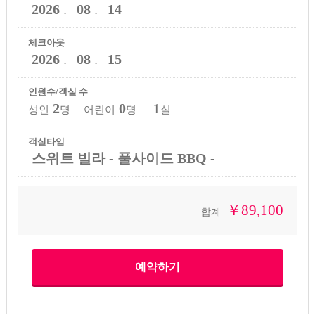
2026
08
14
．
．
체크아웃
2026
08
15
．
．
인원수/객실 수
2
0
1
성인
명 어린이
명
실
객실타입
스위트 빌라 - 풀사이드 BBQ -
￥89,100
합계