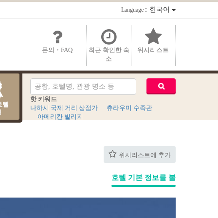
：한국어
Language
문의・FAQ
최근 확인한 숙
위시리스트
소
핫 키워드
호텔
나하시 국제 거리 상점가
츄라우미 수족관
킹
아메리칸 빌리지
위시리스트에 추가
호텔 기본 정보를 볼