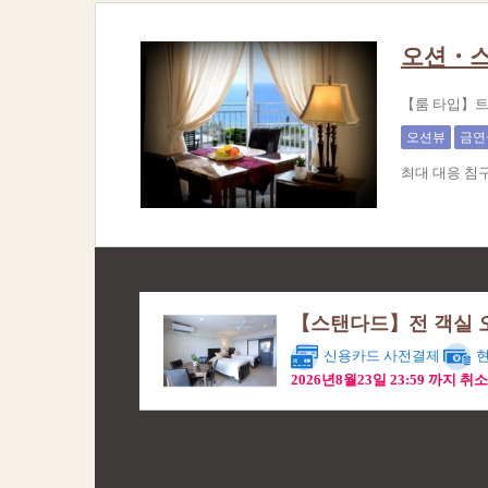
오션・
【룸 타입】트
오션뷰
금연
최대 대응 침
【스탠다드】전 객실 오션 뷰
신용카드 사전결제
현
2026년8월23일 23:59 까지 