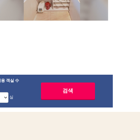
용 객실 수
실