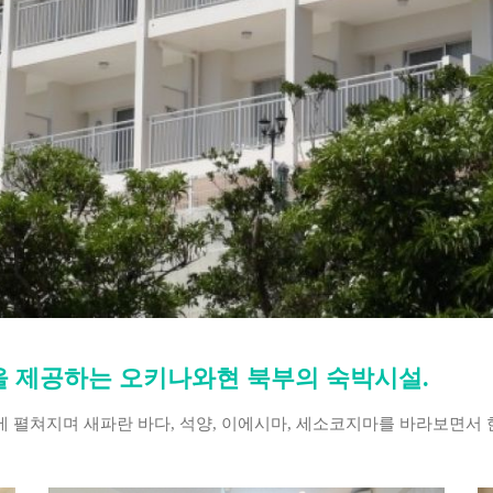
을 제공하는 오키나와현 북부의 숙박시설.
 펼쳐지며 새파란 바다, 석양, 이에시마, 세소코지마를 바라보면서 