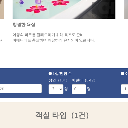
청결한 욕실
여행의 피로를 달래드리기 위해 욕조도 준비.
오시
어매니티도 충실하며 깨끗하게 유지되어 있습니다.
1실/인원 수
이
성인（13+）
어린이（0-12）
명
명
객실 타입（1건）