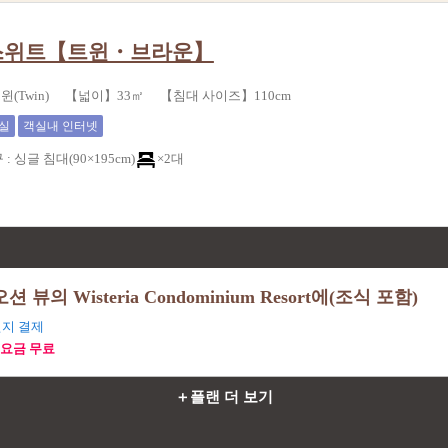
스위트【트윈・브라운】
윈(Twin) 【넓이】33㎡ 【침대 사이즈】110cm
실
객실내 인터넷
구
:
싱글 침대(90×195cm)
×2대
의 Wisteria Condominium Resort에(조식 포함)
지 결제
취소요금 무료
＋플랜 더 보기