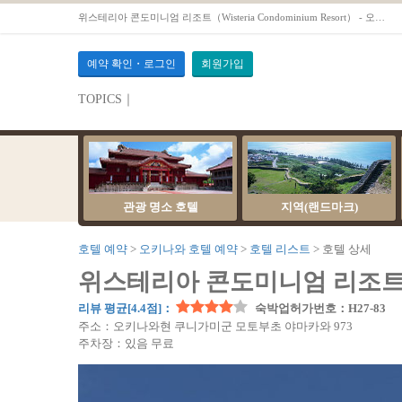
위스테리아 콘도미니엄 리조트（Wisteria Condominium Resort） - 오키나와호텔 예약OTS
예약 확인・로그인
회원가입
TOPICS｜
관광 명소 호텔
지역(랜드마크)
호텔 예약
오키나와 호텔 예약
호텔 리스트
호텔 상세
위스테리아 콘도미니엄 리조트（Wist
리뷰 평균[4.4점]：
숙박업허가번호：H27-83
주소：오키나와현 쿠니가미군 모토부초 야마카와 973
주차장：있음 무료