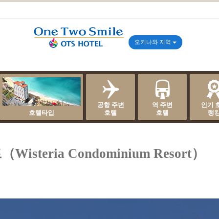
오키나와 지역
공항 주변
역 주변
인기 
호텔타입
호텔
호텔
랭
eria Condominium Resort）