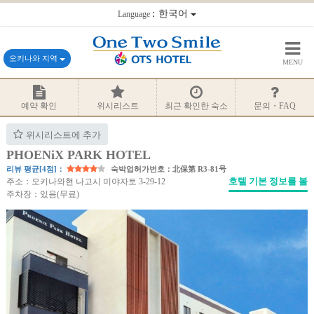
：한국어
Language
오키나와 지역
MENU
예약 확인
위시리스트
최근 확인한 숙소
문의・FAQ
위시리스트에 추가
PHOENiX PARK HOTEL
리뷰 평균[4점]：
숙박업허가번호：北保第 R3-81号
호텔 기본 정보를 볼
주소：오키나와현 나고시 미야자토 3-29-12
주차장：있음(무료)