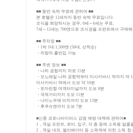
■■ 동반 숙박 무료에 관하여 ■■
본 호텔은 12세까지 동반 숙박 무료입니다.
조식을 희망하시는 경우, 0세～6세는 무료,
7세～12세는 700엔으로 조식권을 프런트에서 구매해
■■ 주차장 ■■
・1박 1대 1,500엔 (50대, 선착순)
・차량의 출반입 가능
■■ 주변 정보 ■■
・나하 공항까지 차로 15분
・모노레일 나하 공항역부터 미사키바시 역까지 약 1
미사키바시 역에서 도보 약 10분
・토마린항 여객터미널까지 도보 8분
・국제거리까지 도보 11분
・나미노우에 비치까지 도보 13분
・후쿠슈엔까지 도보 7분
■신종 코로나바이러스 감염 예방 대책에 관하여■
1，객실 프런트, 로비, 입구, 각 층 등에 소독용 알
2，객실 내외, 엘리베이터 등 소독액에 의한 소독·청