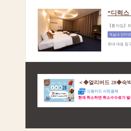
*디럭스 
【룸 타입】트
객실내 인터넷
최대 대응 침
＜◆얼리버드 28◆숙박
신용카드 사전결제
현재 취소하면 취소수수료가 발