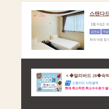
스탠다드 
【룸 타입】트
금연실
객실
최대 대응 침
＜◆얼리버드 28◆숙박
신용카드 사전결제
현재 취소하면 취소수수료가 발