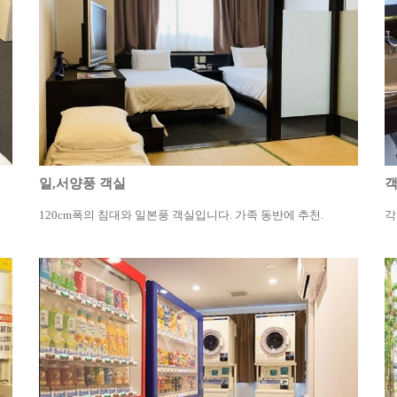
일,서양풍 객실
객
120cm폭의 침대와 일본풍 객실입니다. 가족 동반에 추천.
각