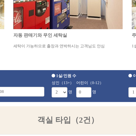
자동 판매기와 무인 세탁실
세탁이 가능하므로 출장과 연박하시는 고객님도 안심
1
1실/인원 수
이
성인（13+）
어린이（0-12）
명
명
객실 타입（2건）