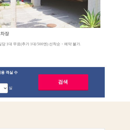
주차장
실당 1대 무료(추가 ​​1대/500엔) 선착순・예약 불가.
용 객실 수
실