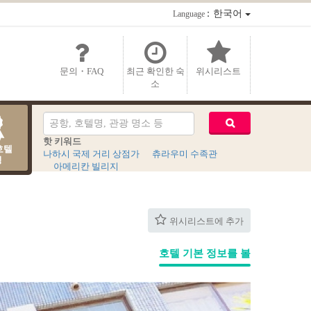
：한국어
Language
문의・FAQ
최근 확인한 숙
위시리스트
소
핫 키워드
호텔
나하시 국제 거리 상점가
츄라우미 수족관
킹
아메리칸 빌리지
위시리스트에 추가
호텔 기본 정보를 볼