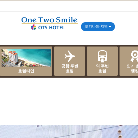
오키나와 지역
공항 주변
역 주변
인기 
호텔타입
호텔
호텔
랭