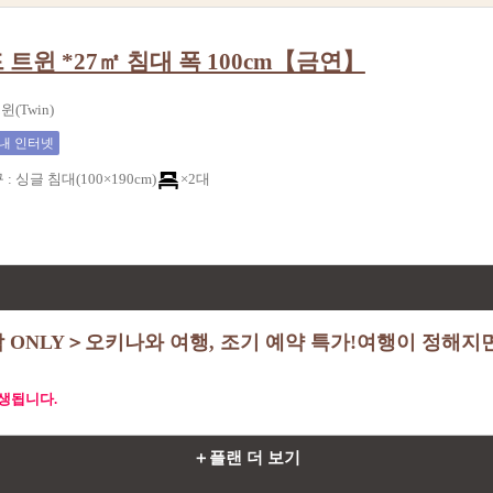
트윈 *27㎡ 침대 폭 100cm【금연】
윈(Twin)
내 인터넷
구
:
싱글 침대(100×190cm)
×2대
 ONLY＞오키나와 여행, 조기 예약 특가!여행이 정해지면
생됩니다.
＋플랜 더 보기