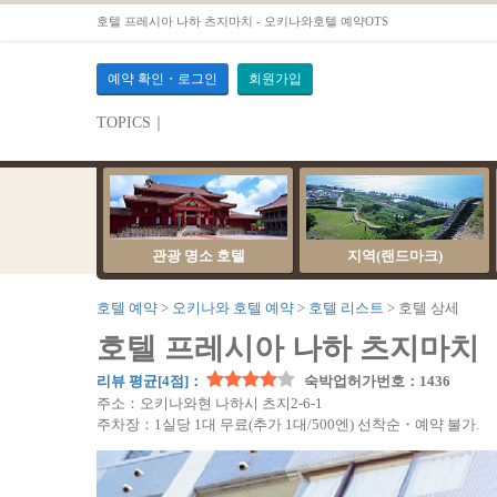
호텔 프레시아 나하 츠지마치 - 오키나와호텔 예약OTS
예약 확인・로그인
회원가입
TOPICS｜
관광 명소 호텔
지역(랜드마크)
호텔 예약
오키나와 호텔 예약
호텔 리스트
호텔 상세
호텔 프레시아 나하 츠지마치
리뷰 평균[4점]：
숙박업허가번호：1436
주소：오키나와현 나하시 츠지2-6-1
주차장：1실당 1대 무료(추가 ​​1대/500엔) 선착순・예약 불가.