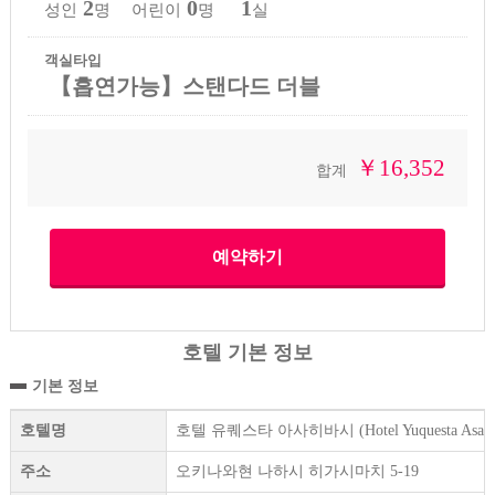
2
0
1
성인
명 어린이
명
실
객실타입
【흡연가능】스탠다드 더블
￥16,352
합계
호텔 기본 정보
기본 정보
호텔명
호텔 유퀘스타 아사히바시 (Hotel Yuquesta Asahib
주소
오키나와현 나하시 히가시마치 5-19