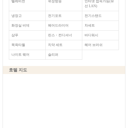
텔레비전
위성방송
인터넷 접속가능(유
선 LAN)
냉장고
전기포트
전기스탠드
화장실 비데
헤어드라이어
차세트
샴푸
린스・컨디셔너
바디워시
목욕타월
치약 세트
헤어 브러쉬
나이트 웨어
슬리퍼
호텔 지도