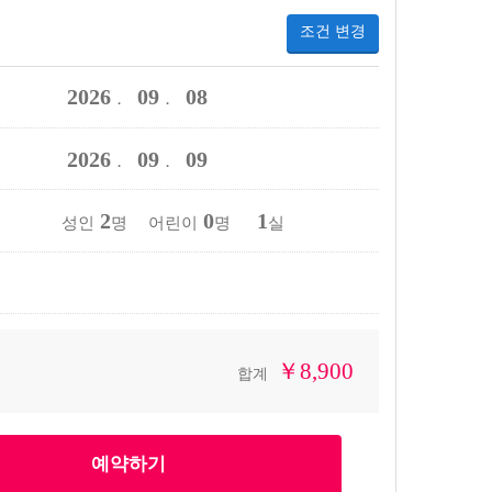
조건 변경
2026
09
08
．
．
2026
09
09
．
．
2
0
1
성인
명 어린이
명
실
￥8,900
합계