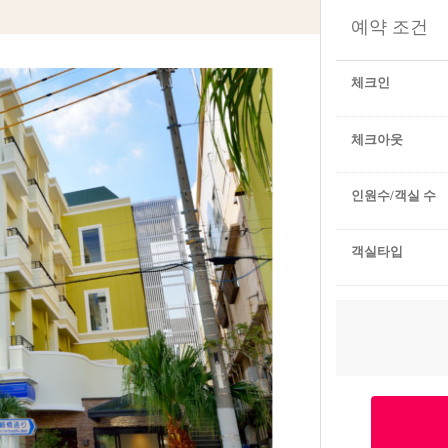
예약 조건
체크인
체크아웃
인원수/객실 수
객실타입