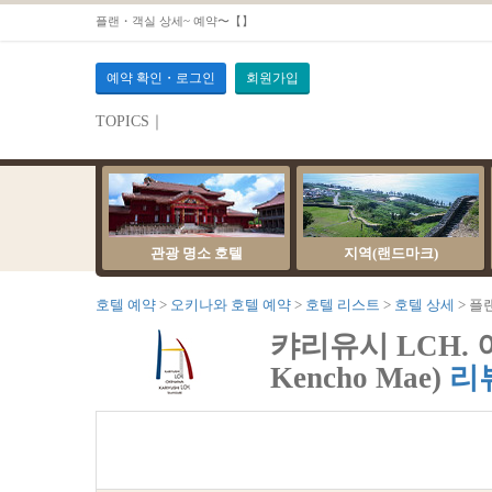
플랜・객실 상세~ 예약〜【】
예약 확인・로그인
회원가입
TOPICS｜
관광 명소 호텔
지역(랜드마크)
호텔 예약
오키나와 호텔 예약
호텔 리스트
호텔 상세
플
캬리유시 LCH. 이
Kencho Mae)
리뷰