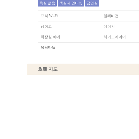
욕실 없음
객실내 인터넷
금연실
프리 Wi-Fi
텔레비전
냉장고
에어컨
화장실 비데
헤어드라이어
목욕타월
호텔 지도