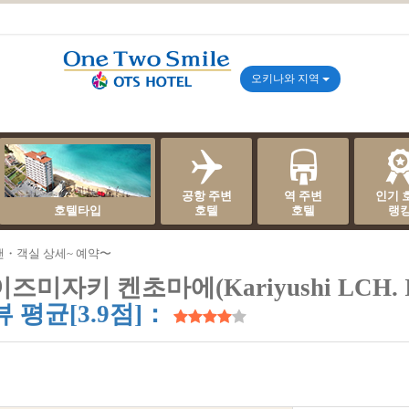
오키나와 지역
공항 주변
역 주변
인기 
호텔타입
호텔
호텔
랭
랜・객실 상세~ 예약〜
즈미자키 켄초마에(Kariyushi LCH. Iz
 평균[3.9점]：