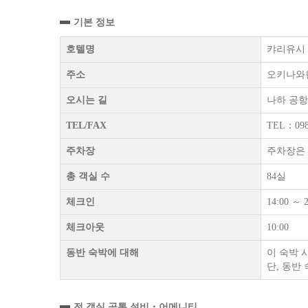
기본 정보
호텔명
캬리유시 LC
주소
오키나와현
오시는 길
나하 공항
TEL/FAX
TEL：098
주차장
주차장은 
총 객실 수
84실
체크인
14:00 ～ 2
체크아웃
10:00
동반 숙박에 대해
이 숙박 
단, 동반
전 객실 공통 설비・어메니티