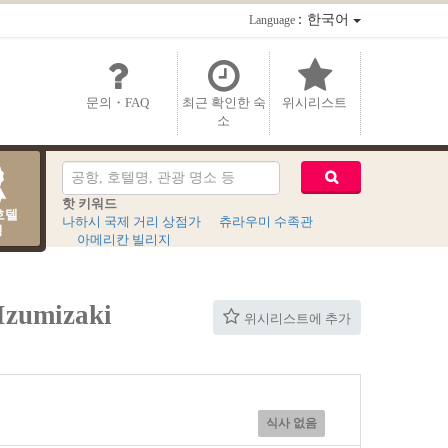
：한국어
Language
문의・FAQ
최근 확인한 숙
위시리스트
소
핫 키워드
호텔
나하시 국제 거리 상점가
츄라우미 수족관
킹
아메리칸 빌리지
umizaki
위시리스트에 추가
식사 없음