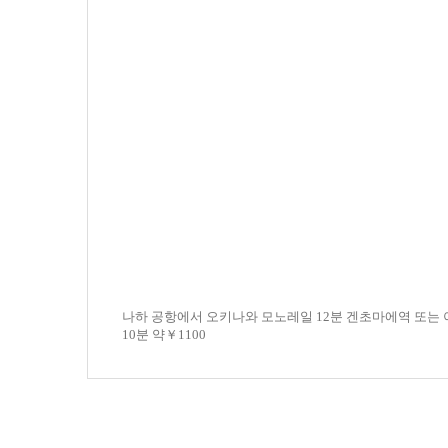
나하 공항에서 오키나와 모노레일 12분 겐초마에역 또는 아
10분 약￥1100