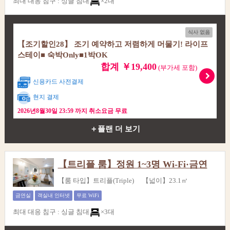
최대 대응 침구
:
싱글 침대
×2대
식사 없음
【조기할인28】 조기 예약하고 저렴하게 머물기! 라이프
스테이■ 숙박Only■1박OK
합계 ￥19,400
(부가세 포함)
신용카드 사전결제
현지 결제
2026년8월30일 23:59 까지 취소요금 무료
＋플랜 더 보기
【트리플 룸】정원 1~3명 Wi-Fi·금연
【룸 타입】트리플(Triple) 【넓이】23.1㎡
금연실
객실내 인터넷
무료 WiFi
최대 대응 침구
:
싱글 침대
×3대