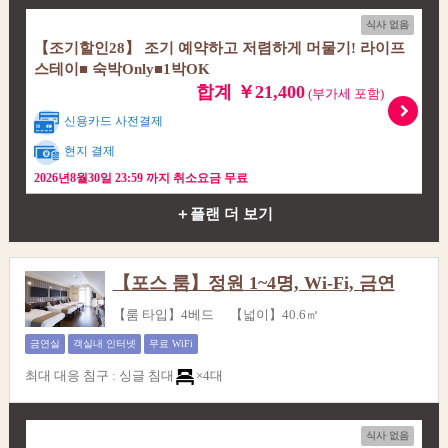
식사 없음
【조기할인28】 조기 예약하고 저렴하게 머물기! 라이프
스테이■ 숙박Only■1박OK
합계 ￥21,400
(부가세 포함)
신용카드 사전결제
현지 결제
2026년8월30일 23:59 까지 취소요금 무료
＋플랜 더 보기
【포스 룸】정원 1~4명, Wi-Fi, 금연
【룸 타입】4베드 【넓이】40.6㎡
금연실
객실내 인터넷
무료 WiFi
최대 대응 침구
:
싱글 침대
×4대
식사 없음