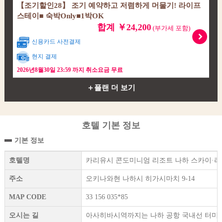
【조기할인28】 조기 예약하고 저렴하게 머물기! 라이프
스테이■ 숙박Only■1박OK
합계 ￥24,200
(부가세 포함)
신용카드 사전결제
현지 결제
2026년8월30일 23:59 까지 취소요금 무료
＋플랜 더 보기
호텔 기본 정보
기본 정보
호텔명
카리유시 콘도미니엄 리조트 나하 스카이·리
주소
오키나와현 나하시 히가시마치 9-14
MAP CODE
33 156 035*85
오시는 길
아사히바시역까지는 나하 공항 국내선 터미널의 "