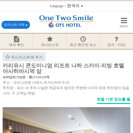
：한국어
Language
오키나와 지역
MENU
예약 확인
위시리스트
최근 확인한 숙소
문의・FAQ
위시리스트에 추가
카리유시 콘도미니엄 리조트 나하 스카이·리빙 호텔
아사히바시역 앞
숙박업허가번호：第21310229号
주소：오키나와현 나하시 히가시마치 9-14
주차장：숙소 내 주차 시설은 제공되지 않지만 주변에 다수의 유료 주차장이 있습
니다. ※ 고객님 부담
호텔 기본 정보를 볼