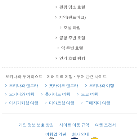
관광 명소 호텔
지역(랜드마크)
호텔 타입
공항 주변 호텔
역 주변 호텔
인기 호텔 랭킹
오키나와 투어리스트 여러 지역 여행・투어 관련 사이트
오키나와 렌트카
홋카이도 렌트카
오키나와 여행
오키나와 여행
홋카이도 여행
도쿄 여행
이시가키섬 여행
미야코섬 여행
구메지마 여행
개인 정보 보호 방침
사이트 이용 규약
여행 조건서
여행업 약관
회사 안내