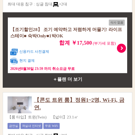
최대 대응 침구
:
싱글 침대
×2대
식사 없음
【조기할인28】 조기 예약하고 저렴하게 머물기! 라이프
스테이■ 숙박Only■1박OK
합계 ￥17,500
(부가세 포함)
신용카드 사전결제
현지 결제
2026년8월30일 23:59 까지 취소요금 무료
＋플랜 더 보기
【콘도 트윈 룸】정원1~2명, Wi-Fi, 금
연.
【룸 타입】트윈(Twin) 【넓이】23.1㎡
금연실
객실내 인터넷
무료 WiFi