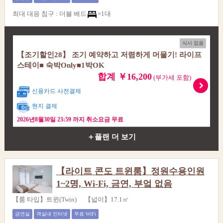
최대 대응 침구
:
더블 베드
×1대
식사 없음
【조기할인28】 조기 예약하고 저렴하게 머물기! 라이프
스테이■ 숙박Only■1박OK
합계 ￥16,200
(부가세 포함)
신용카드 사전결제
현지 결제
2026년8월30일 23:59 까지 취소요금 무료
＋플랜 더 보기
【라이트 콘도 트윈룸】정원수용인원
1~2명, Wi-Fi, 금연, 부엌 없음
【룸 타입】트윈(Twin) 【넓이】17.1㎡
금연실
객실내 인터넷
무료 WiFi