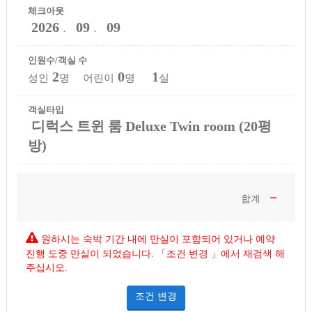
체크아웃
2026
09
09
．
．
인원수/객실 수
2
0
1
성인
명 어린이
명
실
객실타입
디럭스 트윈 룸 Deluxe Twin room (20평
방)
－
합계
원하시는 숙박 기간 내에 만실이 포함되어 있거나 예약
진행 도중 만실이 되었습니다. 「조건 변경 」에서 재검색 해
주십시오.
조건 변경