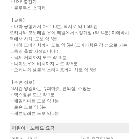
・USB 충전기
・블루투스 스피커
【교통】
・나하 공항에서 차로 10분, 택시로 약 1,500엔,
오키나와 모노레일 유이 레일에서 6 정거장 (약 14분) 미에바시
역에서 하차, 도보 약 5분
・나하 도마리항까지 도보 약 5분 (도마리항은 각 섬으로 가는
교통의 출발 지점입니다.)
・국제 거리까지 도보 약 10분
・나미노우에 비치까지 차로 약 5분
・오키나와 셀룰러 스타디움까지 차로 약 8분
【주변 정보】
24시간 영업하는 슈퍼마켓, 편의점, 쇼핑몰
・맥스밸류 도보 약 1분
・패밀리마트 도보 약 1분
・로손 도보 약 5분
・세븐일레븐 도보 약 5분
어린이・노베드 요금
어린이 10-12
성인 요금의100％