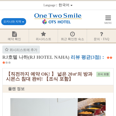
：한국어
Language
오키나와 지역
MENU
예약 확인
위시리스트
최근 확인한 숙소
문의・FAQ
위시리스트에 추가
RJ호텔 나하(RJ HOTEL NAHA)
리뷰 평균[3점]：
【직전까지 예약 OK! 】 넓은 20㎡의 방과
조식 포함
시몬스 침대 완비! 【조식 포함】
플랜 정보