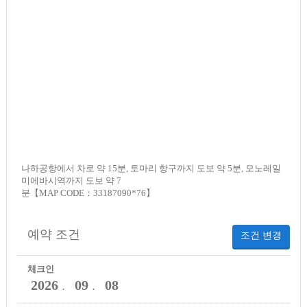
나하공항에서 차로 약 15분, 토마리 항구까지 도보 약 5분, 모노레일
미에바시역까지 도보 약 7
분【MAP CODE：33187090*76】
예약 조건
조건 변경
체크인
2026
09
08
．
．