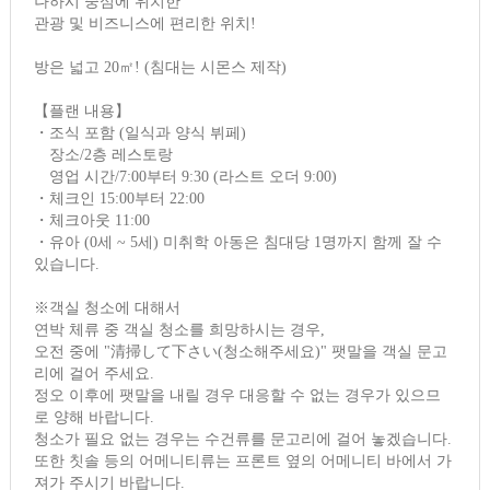
나하시 중심에 위치한
관광 및 비즈니스에 편리한 위치!
방은 넓고 20㎡! (침대는 시몬스 제작)
【플랜 내용】
・조식 포함 (일식과 양식 뷔페)
장소/2층 레스토랑
영업 시간/7:00부터 9:30 (라스트 오더 9:00)
・체크인 15:00부터 22:00
・체크아웃 11:00
・유아 (0세 ~ 5세) 미취학 아동은 침대당 1명까지 함께 잘 수
있습니다.
※객실 청소에 대해서
연박 체류 중 객실 청소를 희망하시는 경우,
오전 중에 "清掃して下さい(청소해주세요)" 팻말을 객실 문고
리에 걸어 주세요.
정오 이후에 팻말을 내릴 경우 대응할 수 없는 경우가 있으므
로 양해 바랍니다.
청소가 필요 없는 경우는 수건류를 문고리에 걸어 놓겠습니다.
또한 칫솔 등의 어메니티류는 프론트 옆의 어메니티 바에서 가
져가 주시기 바랍니다.