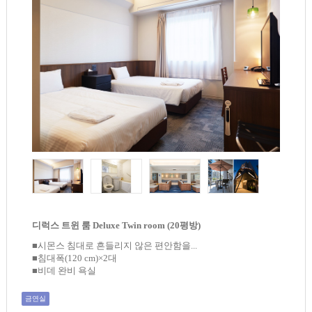
디럭스 트윈 룸 Deluxe Twin room (20평방)
■시몬스 침대로 흔들리지 않은 편안함을...
■침대폭(120 cm)×2대
■비데 완비 욕실
금연실