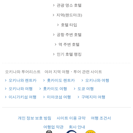
관광 명소 호텔
지역(랜드마크)
호텔 타입
공항 주변 호텔
역 주변 호텔
인기 호텔 랭킹
오키나와 투어리스트 여러 지역 여행・투어 관련 사이트
오키나와 렌트카
홋카이도 렌트카
오키나와 여행
오키나와 여행
홋카이도 여행
도쿄 여행
이시가키섬 여행
미야코섬 여행
구메지마 여행
개인 정보 보호 방침
사이트 이용 규약
여행 조건서
여행업 약관
회사 안내