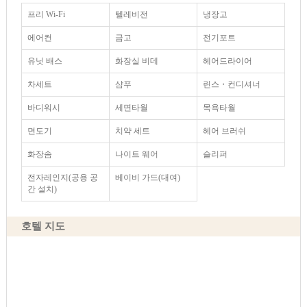
프리 Wi-Fi
텔레비전
냉장고
에어컨
금고
전기포트
유닛 배스
화장실 비데
헤어드라이어
차세트
샴푸
린스・컨디셔너
바디워시
세면타월
목욕타월
면도기
치약 세트
헤어 브러쉬
화장솜
나이트 웨어
슬리퍼
전자레인지(공용 공
베이비 가드(대여)
간 설치)
호텔 지도