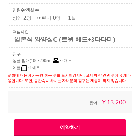
인원수/객실 수
2
0
1
성인
명 어린이
명
실
객실타입
일본식 와양실C (트윈 베드+3다다미)
침구
싱글 침대(100×200cm)
×2대 +
이불
×1세트
※최대 대응이 가능한 침구 수를 표시하였지만, 실제 예약 인원 수에 맞게 대
응합니다. 또한, 동반숙박 하시는 자녀분의 침구는 제공이 되지 않습니다.
￥13,200
합계