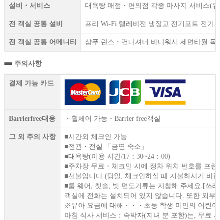
설비・서비스
대욕탕 매점・편의점 각종 마사지 서비스(유료)
전 객실 공통 설비
프리 Wi-Fi 텔레비전 냉장고 전기포트 전
전 객실 공통 어메니티
샴푸 린스・컨디셔너 바디워시 세면타월 목욕
주의사항
결제 가능 카드
Barrierfree대응
・휠체어 가능・Barrier free객실
그 외 주의 사항
■시간외 체크인 가능
■전관・전실 「금연 숙소」
■대욕탕(이용 시간/17：30~24：00)
■주차장 무료・체크인 시에 정차 위치 번호를 프런
■선불입니다.(당일, 체크인하실 때 지불하시기 바
■룸 웨어, 칫솔, 빗 면도기류는 지참해 주세요.[
객실에 전화는 설치되어 있지 않습니다. 또한 외부
※유아 요금에 대해・・・초등 학생 미만의 어린이는 
아침 식사 서비스：숙박자(지녀 분 포함)는, 무료 