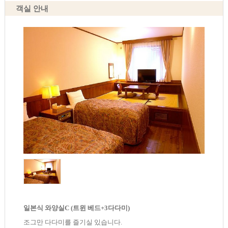
객실 안내
일본식 와양실C (트윈 베드+3다다미)
조그만 다다미를 즐기실 있습니다.