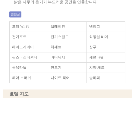
밝은 나무의 온기가 부드러운 공간을 연출합니다.
금연실
프리 Wi-Fi
텔레비전
냉장고
전기포트
전기스탠드
화장실 비데
헤어드라이어
차세트
샴푸
린스・컨디셔너
바디워시
세면타월
목욕타월
면도기
치약 세트
헤어 브러쉬
나이트 웨어
슬리퍼
호텔 지도