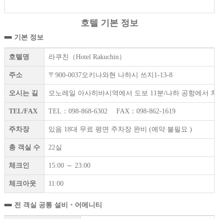
호텔 기본 정보
기본 정보
호텔명
라쿠친（Hotel Rakuchin）
주소
〒900-0037오키나와현 나하시 쓰지1-13-8
오시는 길
모노레일 아사히바시역에서 도보 11분/나하 공항에서 차로
TEL/FAX
TEL：098-868-6302 FAX：098-862-1619
주차장
있음 18대 무료 평면 주차장 완비 (예약 불필요 )
총 객실 수
22실
체크인
15:00 ～ 23:00
체크아웃
11:00
전 객실 공통 설비・어메니티