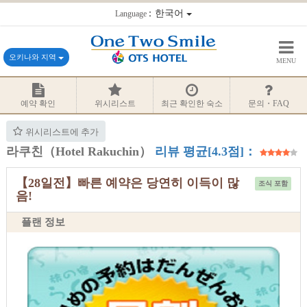
：한국어
Language
오키나와 지역
MENU
예약 확인
위시리스트
최근 확인한 숙소
문의・FAQ
위시리스트에 추가
라쿠친（Hotel Rakuchin）
리뷰 평균[4.3점]：
【28일전】빠른 예약은 당연히 이득이 많
조식 포함
음!
플랜 정보