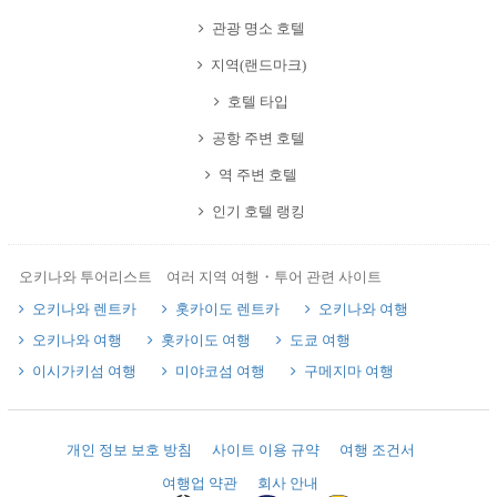
관광 명소 호텔
지역(랜드마크)
호텔 타입
공항 주변 호텔
역 주변 호텔
인기 호텔 랭킹
오키나와 투어리스트 여러 지역 여행・투어 관련 사이트
오키나와 렌트카
홋카이도 렌트카
오키나와 여행
오키나와 여행
홋카이도 여행
도쿄 여행
이시가키섬 여행
미야코섬 여행
구메지마 여행
개인 정보 보호 방침
사이트 이용 규약
여행 조건서
여행업 약관
회사 안내