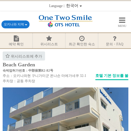
：한국어
Language
오키나와 지역
MENU
예약 확인
위시리스트
최근 확인한 숙소
문의・FAQ
위시리스트에 추가
Beach Garden
숙박업허가번호：中部保第R2-82号
호텔 기본 정보를 볼
주소：오키나와현 구니가미군 온나손 마에가네쿠 32-1
주차장：공동 주차장