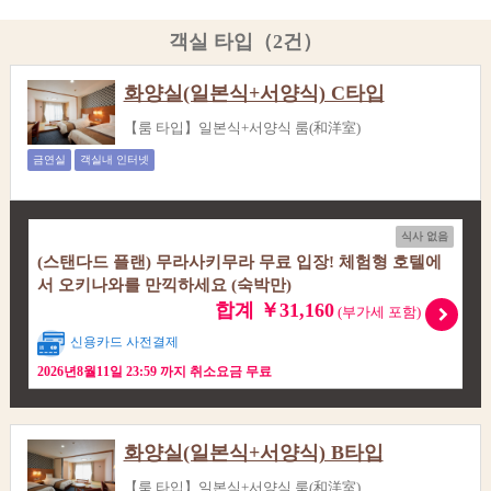
객실 타입（2건）
화양실(일본식+서양식) C타입
【룸 타입】일본식+서양식 룸(和洋室)
금연실
객실내 인터넷
식사 없음
(스탠다드 플랜) 무라사키무라 무료 입장! 체험형 호텔에
서 오키나와를 만끽하세요 (숙박만)
합계 ￥31,160
(부가세 포함)
신용카드 사전결제
2026년8월11일 23:59 까지 취소요금 무료
화양실(일본식+서양식) B타입
【룸 타입】일본식+서양식 룸(和洋室)