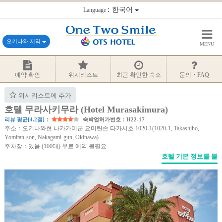
：한국어
Language
오키나와 지역
MENU
예약 확인
위시리스트
최근 확인한 숙소
문의・FAQ
위시리스트에 추가
호텔 무라사키무라 (Hotel Murasakimura)
리뷰 평균[4.2점]：
숙박업허가번호：H22-17
주소：오키나와현 나카가미군 요미탄손 타카시호 1020-1(1020-1, Takashiho,
Yomitan-son, Nakagami-gun, Okinawa)
주차장：있음 (100대) 무료 예약 불필요
호텔 기본 정보를 볼