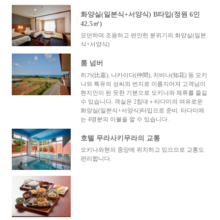
화양실(일본식+서양식) B타입(정원 6인
42.5㎡)
모던하며 조용하고 편안한 분위기의 화양실(일본
식+서양식)
룸 넘버
히가(比嘉), 나카이다(仲間), 치바나(知花) 등 오키
나와 특유의 성씨와 번지로 이름지어져 고객님이
현지인이 된 듯한 기분으로 오키나와 체류를 즐길
수 있습니다. 객실은 2침대＋타다미의 여유로운
화양실(일본식+서양식)타입으로 준비. 타다미에
는 4명분의 이불을 깔 수 있습니다.
호텔 무라사키무라의 교통
오키나와현의 중앙에 위치하고 있으므로 교통도
편리합니다.