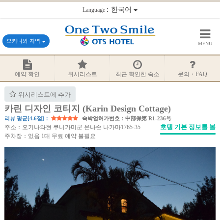
：한국어
Language
오키나와 지역
MENU
예약 확인
위시리스트
최근 확인한 숙소
문의・FAQ
위시리스트에 추가
카린 디자인 코티지 (Karin Design Cottage)
리뷰 평균[4.6점]：
숙박업허가번호：中部保第 R1-236号
호텔 기본 정보를 볼
주소：오키나와현 쿠니가미군 온나손 나카마1765-35
주차장：있음 1대 무료 예약 불필요