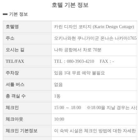
호텔 기본 정보
기본 정보
호텔명
카린 디자인 코티지 (Karin Design Cottage)
주소
오키나와현 쿠니가미군 온나손 나카마1765-3
오시는 길
나하 공항에서 차로 70분
TEL/FAX
TEL：080-3903-4210 FAX：-
주차장
있음 1대 무료 예약 불필요
셔틀 버스
없음
총 객실 수
1동
체크인
15:00 ～ 18:00 ※18:00을 지날 경우는
체크아웃
10:00
체크인 기본정보
이 숙박 시설은 체크인 방법에 대한 자세한 