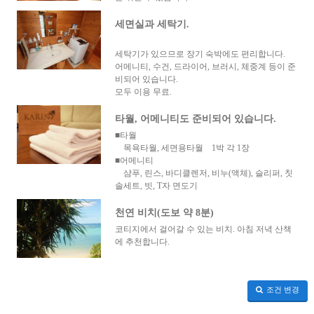
세면실과 세탁기.
세탁기가 있으므로 장기 숙박에도 편리합니다.
어메니티, 수건, 드라이어, 브러시, 체중계 등이 준
비되어 있습니다.
모두 이용 무료.
타월, 어메니티도 준비되어 있습니다.
■타월
목욕타월, 세면용타월 1박 각 1장
■어메니티
샴푸, 린스, 바디클렌저, 비누(액체), 슬리퍼, 칫
솔세트, 빗, T자 면도기
천연 비치(도보 약 8분)
코티지에서 걸어갈 수 있는 비치. 아침 저녁 산책
에 추천합니다.
조건 변경