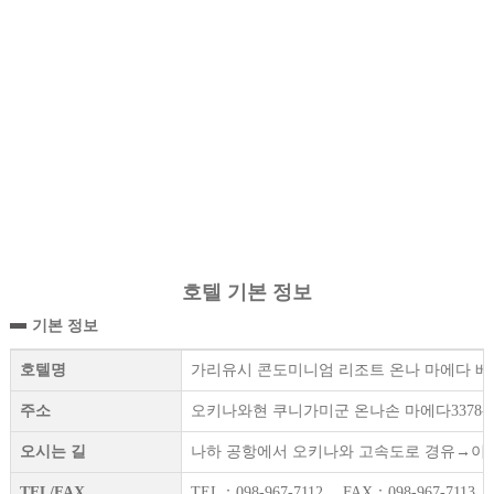
호텔 기본 정보
기본 정보
호텔명
가리유시 콘도미니엄 리조트 온나 마에다 베이스(Kariyu
주소
오키나와현 쿠니가미군 온나손 마에다3378-
오시는 길
나하 공항에서 오키나와 고속도로 경유→이시카
TEL/FAX
TEL：098-967-7112 FAX：098-967-7113