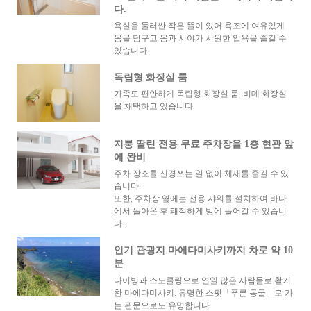
다.
욕실을 둘러싼 작은 뜰이 있어 욕조에 여유있게
몸을 담구고 몸과 시야가 시원한 입욕을 즐길 수
있습니다.
독립형 화장실 룸
가족도 편안하게 독립형 화장실 룸. 비데 화장실
을 채택하고 있습니다.
지붕 딸린 전용 무료 주차장을 1층 현관 앞
에 완비
주차 장소를 신경쓰는 일 없이 체재를 즐길 수 있
습니다.
또한, 주차장 옆에는 전용 샤워를 설치하여 바다
에서 돌아온 후 쾌적하게 방에 들어갈 수 있습니
다.
인기 관광지 마에다미사키까지 차로 약 10
분
다이빙과 스노클링으로 연일 많은 사람들로 활기
찬 마에다미사키. 유명한 스팟「푸른 동굴」로 가
는 관문으로도 유명합니다.