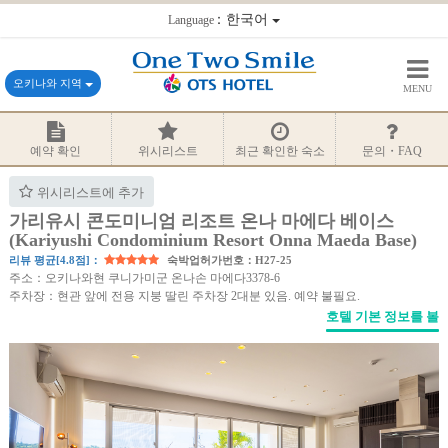
：한국어
Language
오키나와 지역
MENU
예약 확인
위시리스트
최근 확인한 숙소
문의・FAQ
위시리스트에 추가
가리유시 콘도미니엄 리조트 온나 마에다 베이스
(Kariyushi Condominium Resort Onna Maeda Base)
리뷰 평균[4.8점]：
숙박업허가번호：H27-25
주소：오키나와현 쿠니가미군 온나손 마에다3378-6
주차장：현관 앞에 전용 지붕 딸린 주차장 2대분 있음. 예약 불필요.
호텔 기본 정보를 볼