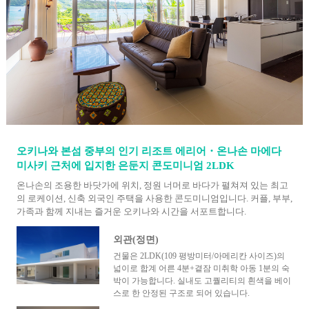
오키나와 본섬 중부의 인기 리조트 에리어・온나손 마에다
미사키 근처에 입지한 은둔지 콘도미니엄 2LDK
온나손의 조용한 바닷가에 위치, 정원 너머로 바다가 펼쳐져 있는 최고
의 로케이션, 신축 외국인 주택을 사용한 콘도미니엄입니다. 커플, 부부,
가족과 함께 지내는 즐거운 오키나와 시간을 서포트합니다.
외관(정면)
건물은 2LDK(109 평방미터/아메리칸 사이즈)의
넓이로 합계 어른 4분+곁잠 미취학 아동 1분의 숙
박이 가능합니다. 실내도 고퀄리티의 흰색을 베이
스로 한 안정된 구조로 되어 있습니다.