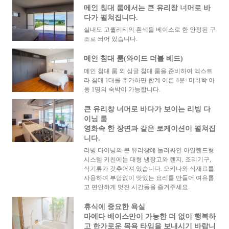
메인 침대 룸에서는 큰 유리창 너머로 바
다가 펼쳐집니다.
실내도 고퀄리티의 흰색을 베이스로 한 안정된 구
조로 되어 있습니다.
메인 침대 룸(와이드 더블 베드)
메인 침대 룸 외 싱글 침대 룸을 준비하여 엑스트
라 침대 1대를 추가하면 합계 어른 4분+미취학 아
동 1명의 숙박이 가능합니다.
큰 유리창 너머로 바다가 보이는 리빙 다
이닝 룸
영화속 한 장면과 같은 로케이션이 펼쳐집
니다.
리빙 다이닝의 큰 유리창에 둘러싸인 아일랜드형
시스템 키친에는 대형 냉장고와 렌지, 조리기구,
식기류가 갖추어져 있습니다. 오키나와 식재료를
사용하여 부담없이 맛있는 요리를 만들어 여유롭
고 편안하게 멋진 시간들을 즐겨주세요.
휴식에 중요한 욕실
마에다 베이스만이 가능한 더 없이 행복하
고 한가로운 목욕 타임을 보내시기 바랍니