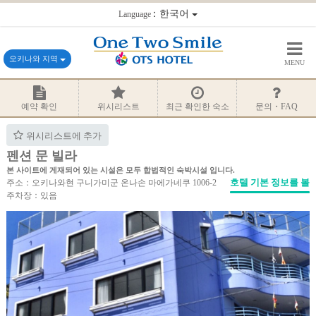
：한국어
Language
오키나와 지역
MENU
예약 확인
위시리스트
최근 확인한 숙소
문의・FAQ
위시리스트에 추가
펜션 문 빌라
본 사이트에 게재되어 있는 시설은 모두 합법적인 숙박시설 입니다.
호텔 기본 정보를 볼
주소：오키나와현 구니가미군 온나손 마에가네쿠 1006-2
주차장：있음