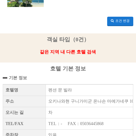
조건 변경
객실 타입（0건）
같은 지역 내 다른 호텔 검색
호텔 기본 정보
기본 정보
호텔명
펜션 문 빌라
주소
오키나와현 구니가미군 온나손 마에가네쿠 1006
오시는 길
차
TEL/FAX
TEL：- FAX：05036445868
주차장
있음