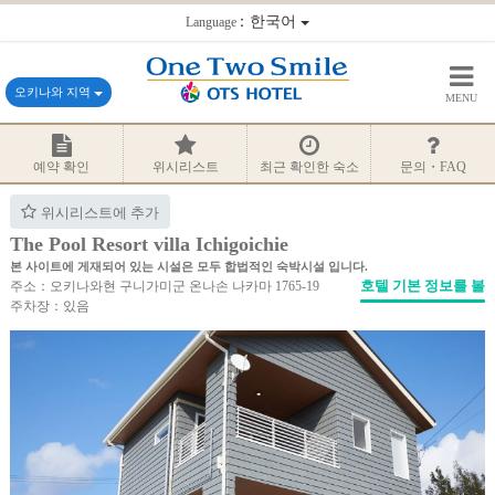
：한국어
Language
오키나와 지역
MENU
예약 확인
위시리스트
최근 확인한 숙소
문의・FAQ
위시리스트에 추가
The Pool Resort villa Ichigoichie
본 사이트에 게재되어 있는 시설은 모두 합법적인 숙박시설 입니다.
호텔 기본 정보를 볼
주소：오키나와현 구니가미군 온나손 나카마 1765-19
주차장：있음