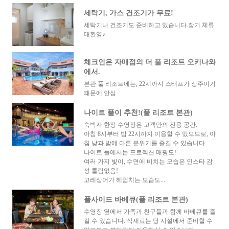
세탁기, 가스 건조기가 무료!
세탁기나 건조기도 준비하고 있습니다.장기 체류
대환영♪
체크인은 자매점의 더 풀 리조트 오키나와
에서.
본관 풀 리조트에는, 22시까지 스태프가 상주이기
때문에 안심
나이트 풀이 추천!(풀 리조트 본관)
숙박자 한정 수영장은 고객만의 전용 공간.
아침 8시부터 밤 22시까지 이용할 수 있으므로, 아
침 낮과 밤에 다른 분위기를 즐길 수 있습니다.
나이트 풀에서는 프로젝션 매핑도!
여러 가지 빛이, 수면에 비치는 모습은 인스타 감
성 틀림없음!
고래상어가 헤엄치는 모습도...
풀사이드 바베큐(풀 리조트 본관)
수영장 옆에서 가족과 친구들과 함께 바베큐를 즐
길 수 있습니다. 식재료는 당 시설에서 준비할 수