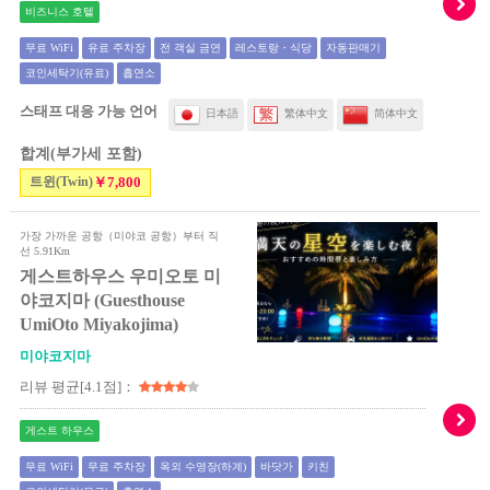
비즈니스 호텔
무료 WiFi
유료 주차장
전 객실 금연
레스토랑・식당
자동판매기
코인세탁기(유료)
흡연소
스태프 대응 가능 언어
日本語
繁体中文
简体中文
합계(부가세 포함)
트윈(Twin)
￥7,800
가장 가까운 공항（미야코 공항）부터 직
선 5.91Km
게스트하우스 우미오토 미
야코지마 (Guesthouse
UmiOto Miyakojima)
미야코지마
리뷰 평균[4.1점]：
게스트 하우스
무료 WiFi
무료 주차장
옥외 수영장(하계)
바닷가
키친