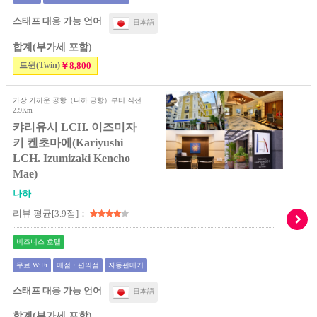
스태프 대응 가능 언어
日本語
합계(부가세 포함)
트윈(Twin)
￥8,800
가장 가까운 공항（나하 공항）부터 직선
2.9Km
캬리유시 LCH. 이즈미자
키 켄초마에(Kariyushi
LCH. Izumizaki Kencho
Mae)
나하
리뷰 평균[3.9점]：
비즈니스 호텔
무료 WiFi
매점・편의점
자동판매기
스태프 대응 가능 언어
日本語
합계(부가세 포함)