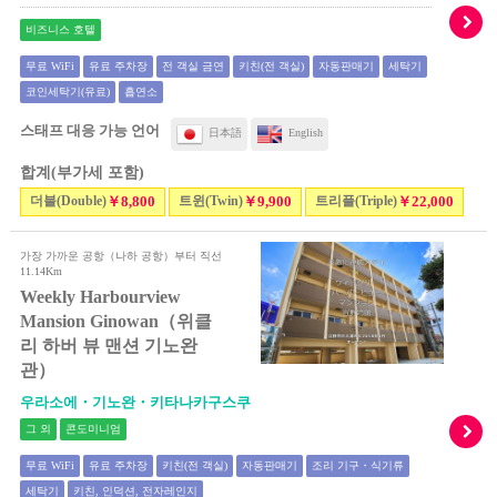
비즈니스 호텔
무료 WiFi
유료 주차장
전 객실 금연
키친(전 객실)
자동판매기
세탁기
코인세탁기(유료)
흡연소
스태프 대응 가능 언어
日本語
English
합계(부가세 포함)
더블(Double)
￥8,800
트윈(Twin)
￥9,900
트리플(Triple)
￥22,000
가장 가까운 공항（나하 공항）부터 직선
11.14Km
Weekly Harbourview
Mansion Ginowan（위클
리 하버 뷰 맨션 기노완
관）
우라소에・기노완・키타나카구스쿠
그 외
콘도미니엄
무료 WiFi
유료 주차장
키친(전 객실)
자동판매기
조리 기구・식기류
세탁기
키친, 인덕션, 전자레인지