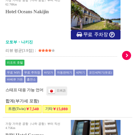
가장 가까운 공항（나하 공항）부터 직선
62.76Km
Hotel Oceans Nakijin
모토부・나키진
리뷰 평균[3.9점]：
리조트 호텔
무료 WiFi
무료 주차장
바닷가
자동판매기
세탁기
코인세탁기(유료)
바베큐 가든
흡연소
스태프 대응 가능 언어
日本語
합계(부가세 포함)
트윈(Twin)
￥7,540
기타
￥15,080
가장 가까운 공항（나하 공항）부터 직선
4.75Km