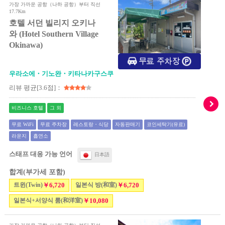
가장 가까운 공항（나하 공항）부터 직선
17.7Km
호텔 서던 빌리지 오키나
와 (Hotel Southern Village
Okinawa)
우라소에・기노완・키타나카구스쿠
리뷰 평균[3.6점]：
비즈니스 호텔
그 외
무료 WiFi
무료 주차장
레스토랑・식당
자동판매기
코인세탁기(유료)
라운지
흡연소
스태프 대응 가능 언어
日本語
합계(부가세 포함)
트윈(Twin)
￥6,720
일본식 방(和室)
￥6,720
일본식+서양식 룸(和洋室)
￥10,080