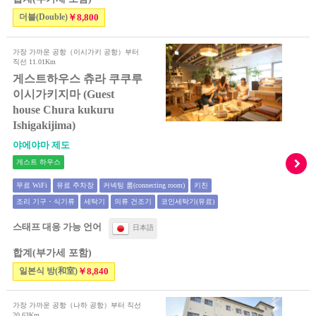
더블(Double)
￥8,800
가장 가까운 공항（이시가키 공항）부터
직선 11.01Km
게스트하우스 츄라 쿠쿠루
이시가키지마 (Guest
house Chura kukuru
Ishigakijima)
야에야마 제도
게스트 하우스
무료 WiFi
유료 주차장
커넥팅 룸(connecting room)
키친
조리 기구・식기류
세탁기
의류 건조기
코인세탁기(유료)
스태프 대응 가능 언어
日本語
합계(부가세 포함)
일본식 방(和室)
￥8,840
가장 가까운 공항（나하 공항）부터 직선
20.63Km