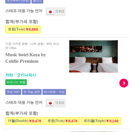
코인세탁기(유료)
흡연소
스태프 대응 가능 언어
日本語
합계(부가세 포함)
트윈(Twin)
￥8,000
가장 가까운 공항（나하 공항）부터 직선
20.13Km
Music hotel Koza by
Coldio Premium
챠탄・오키나와시
비즈니스 호텔
무료 WiFi
전 객실 금연
레스토랑・식당
스태프 대응 가능 언어
日本語
합계(부가세 포함)
더블(Double)
￥8,470
트윈(Twin)
￥8,470
트리플(Triple)
￥9,240