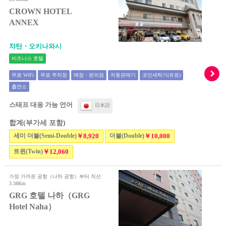
CROWN HOTEL
ANNEX
챠탄・오키나와시
비즈니스 호텔
무료 WiFi
무료 주차장
매점・편의점
자동판매기
코인세탁기(유료)
흡연소
스태프 대응 가능 언어
日本語
합계(부가세 포함)
세미 더블(Semi-Double)
￥8,920
더블(Double)
￥10,000
트윈(Twin)
￥12,060
가장 가까운 공항（나하 공항）부터 직선
3.38Km
GRG 호텔 나하（GRG
Hotel Naha）