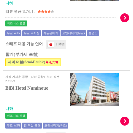
나하
리뷰 평균[3.7점]：
비즈니스 호텔
무료 WiFi
유료 주차장
자동판매기
코인세탁기(유료)
흡연소
스태프 대응 가능 언어
日本語
합계(부가세 포함)
세미 더블(Semi-Double)
￥4,770
가장 가까운 공항（나하 공항）부터 직선
2.44Km
BiBi Hotel Naminoue
나하
비즈니스 호텔
무료 WiFi
전 객실 금연
코인세탁기(유료)