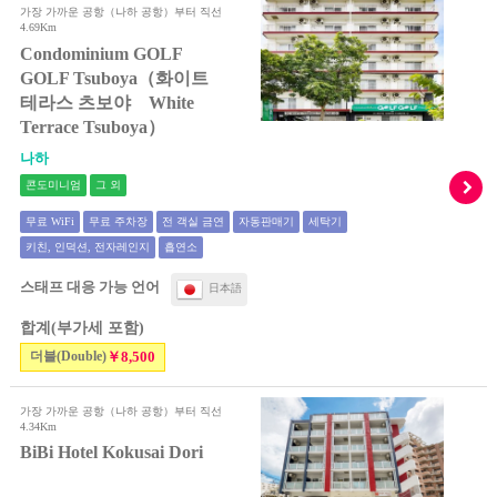
가장 가까운 공항（나하 공항）부터 직선
4.69Km
Condominium GOLF
GOLF Tsuboya（화이트
테라스 츠보야 White
Terrace Tsuboya）
나하
콘도미니엄
그 외
무료 WiFi
무료 주차장
전 객실 금연
자동판매기
세탁기
키친, 인덕션, 전자레인지
흡연소
스태프 대응 가능 언어
日本語
합계(부가세 포함)
더블(Double)
￥8,500
가장 가까운 공항（나하 공항）부터 직선
4.34Km
BiBi Hotel Kokusai Dori