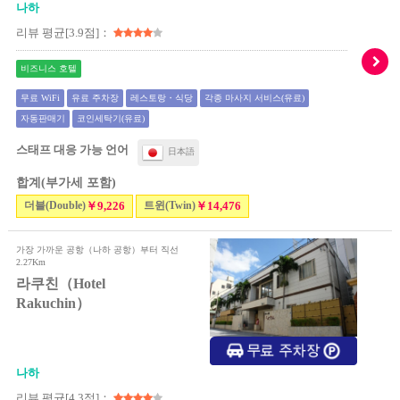
나하
리뷰 평균[3.9점]：
비즈니스 호텔
무료 WiFi
유료 주차장
레스토랑・식당
각종 마사지 서비스(유료)
자동판매기
코인세탁기(유료)
스태프 대응 가능 언어
日本語
합계(부가세 포함)
더블(Double)
￥9,226
트윈(Twin)
￥14,476
가장 가까운 공항（나하 공항）부터 직선
2.27Km
라쿠친（Hotel
Rakuchin）
나하
리뷰 평균[4.3점]：