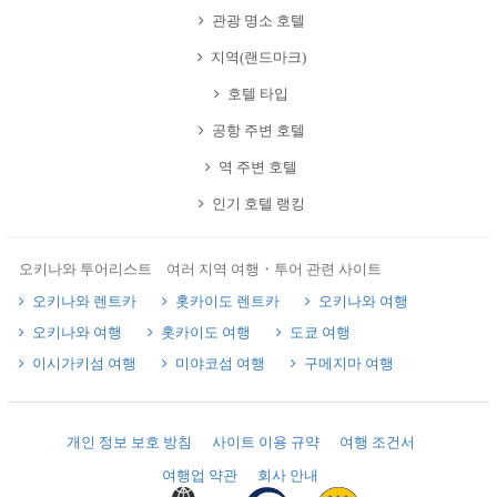
관광 명소 호텔
지역(랜드마크)
호텔 타입
공항 주변 호텔
역 주변 호텔
인기 호텔 랭킹
오키나와 투어리스트 여러 지역 여행・투어 관련 사이트
오키나와 렌트카
홋카이도 렌트카
오키나와 여행
오키나와 여행
홋카이도 여행
도쿄 여행
이시가키섬 여행
미야코섬 여행
구메지마 여행
개인 정보 보호 방침
사이트 이용 규약
여행 조건서
여행업 약관
회사 안내