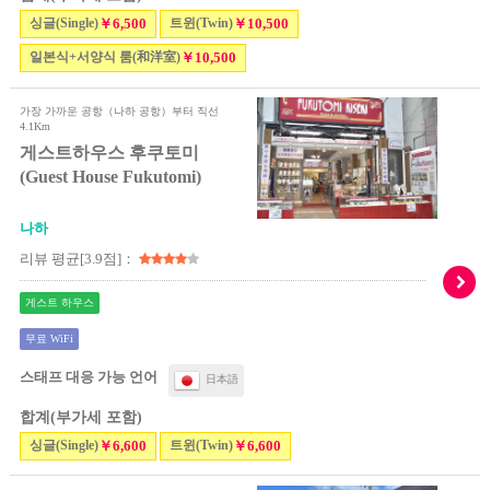
싱글(Single)
￥6,500
트윈(Twin)
￥10,500
일본식+서양식 룸(和洋室)
￥10,500
가장 가까운 공항（나하 공항）부터 직선
4.1Km
게스트하우스 후쿠토미
(Guest House Fukutomi)
나하
리뷰 평균[3.9점]：
게스트 하우스
무료 WiFi
스태프 대응 가능 언어
日本語
합계(부가세 포함)
싱글(Single)
￥6,600
트윈(Twin)
￥6,600