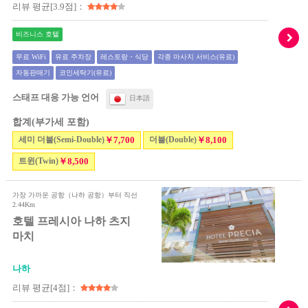
리뷰 평균[3.9점]：
비즈니스 호텔
무료 WiFi
유료 주차장
레스토랑・식당
각종 마사지 서비스(유료)
자동판매기
코인세탁기(유료)
스태프 대응 가능 언어
日本語
합계(부가세 포함)
세미 더블(Semi-Double)
￥7,700
더블(Double)
￥8,100
트윈(Twin)
￥8,500
가장 가까운 공항（나하 공항）부터 직선
2.44Km
호텔 프레시아 나하 츠지
마치
나하
리뷰 평균[4점]：