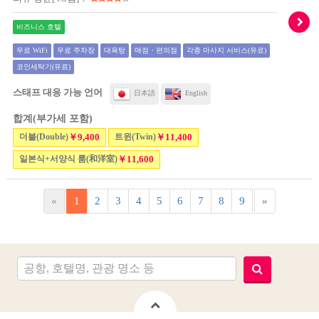
비즈니스 호텔
무료 WiFi
무료 주차장
대욕탕
매점・편의점
각종 마사지 서비스(유료)
코인세탁기(유료)
스태프 대응 가능 언어
日本語
English
합계(부가세 포함)
더블(Double)
￥9,400
트윈(Twin)
￥11,400
일본식+서양식 룸(和洋室)
￥11,600
«
1
2
3
4
5
6
7
8
9
»