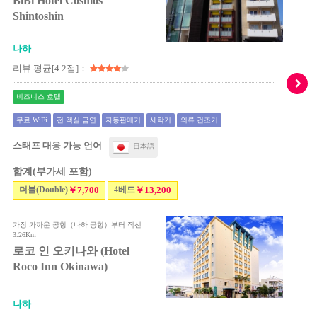
BiBi Hotel Cosmos
Shintoshin
나하
리뷰 평균[4.2점]：
비즈니스 호텔
무료 WiFi
전 객실 금연
자동판매기
세탁기
의류 건조기
스태프 대응 가능 언어
日本語
합계(부가세 포함)
더블(Double)
￥7,700
4베드
￥13,200
가장 가까운 공항（나하 공항）부터 직선
3.26Km
로코 인 오키나와 (Hotel
Roco Inn Okinawa)
나하