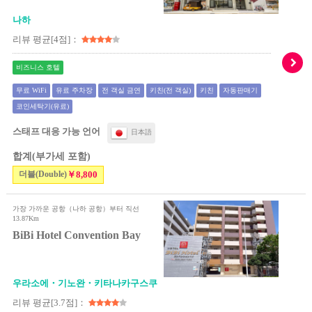
나하
리뷰 평균[4점]：
비즈니스 호텔
무료 WiFi
유료 주차장
전 객실 금연
키친(전 객실)
키친
자동판매기
코인세탁기(유료)
스태프 대응 가능 언어
日本語
합계(부가세 포함)
더블(Double)
￥8,800
가장 가까운 공항（나하 공항）부터 직선
13.87Km
BiBi Hotel Convention Bay
우라소에・기노완・키타나카구스쿠
리뷰 평균[3.7점]：