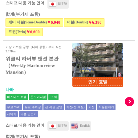
스태프 대응 가능 언어
日本語
합계(부가세 포함)
세미 더블(Semi-Double)
￥6,040
더블(Double)
￥6,380
트윈(Twin)
￥6,600
가장 가까운 공항（나하 공항）부터 직선
3.17Km
위클리 하버뷰 맨션 본관
（Weekly Harbourview
Mansion）
나하
비즈니스 호텔
콘도미니엄
그 외
무료 WiFi
유료 주차장
전 객실 금연
키친(전 객실)
키친
자동판매기
세탁기
의류 건조기
스태프 대응 가능 언어
日本語
English
합계(부가세 포함)