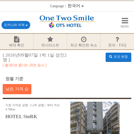
：한국어
Language
오키나와 지역
MENU
예약 확인
위시리스트
최근 확인한 숙소
문의・FAQ
[ 2026년09월07일 1박 1실 성인2
조건 변경
명 ]
총502건 중1건~20건 표시
정렬 기준
낮은 가격 순
가장 가까운 공항（나하 공항）부터 직선
4.78Km
HOTEL StoRK