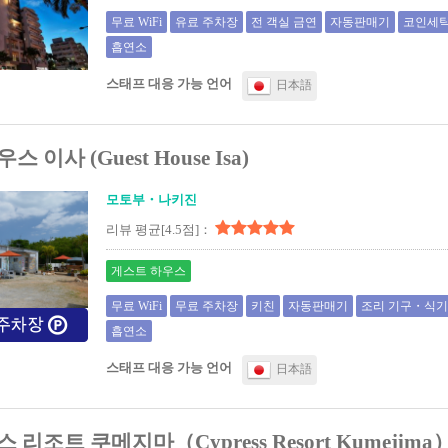
무료 WiFi
유료 주차장
전 객실 금연
자동판매기
코인세탁
흡연소
스태프 대응 가능 언어
日本語
이사 (Guest House Isa)
모토부・나키진
리뷰 평균[4.5점]：
게스트 하우스
무료 WiFi
무료 주차장
키친
자동판매기
조리 기구・식
흡연소
스태프 대응 가능 언어
日本語
리조트 쿠메지마（Cypress Resort Kumejima