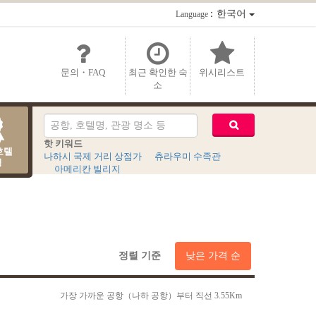
：한국어
Language
문의・FAQ
최근 확인한 숙
위시리스트
소
핫 키워드
호텔
나하시 국제 거리 상점가
츄라우미 수족관
킹
아메리칸 빌리지
정렬 기준
낮은 가격 순
가장 가까운 공항（나하 공항）부터 직선 3.55Km