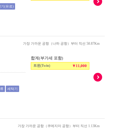
기(유료)
가장 가까운 공항（나하 공항）부터 직선 58.87Km
합계(부가세 포함)
트윈(Twin)
￥11,000
기류
세탁기
가장 가까운 공항（쿠메지마 공항）부터 직선 1.13Km
）