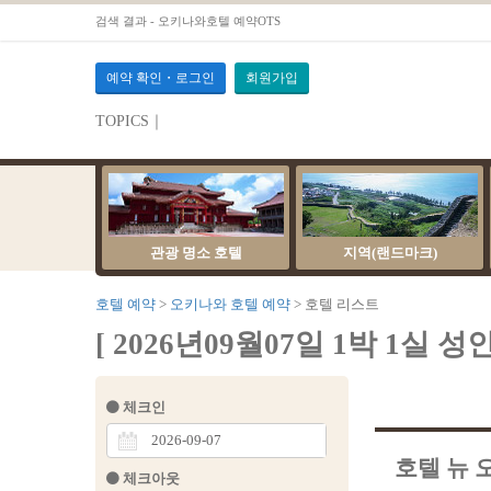
검색 결과 - 오키나와호텔 예약OTS
예약 확인・로그인
회원가입
TOPICS｜
관광 명소 호텔
지역(랜드마크)
호텔 예약
오키나와 호텔 예약
호텔 리스트
[ 2026년09월07일 1박 1실 성
체크인
호텔 뉴 오키
체크아웃