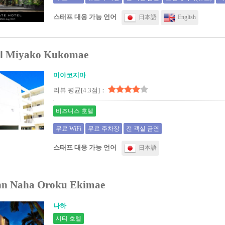
스태프 대응 가능 언어
日本語
English
el Miyako Kukomae
미야코지마
리뷰 평균[4.3점]：
비즈니스 호텔
무료 WiFi
무료 주차장
전 객실 금연
스태프 대응 가능 언어
日本語
inn Naha Oroku Ekimae
나하
시티 호텔