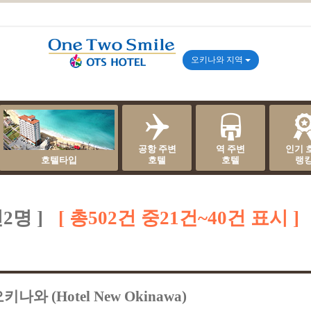
오키나와 지역
공항 주변
역 주변
인기 
호텔타입
호텔
호텔
랭
인2명 ]
총502건 중21건~40건 표시
나와 (Hotel New Okinawa)