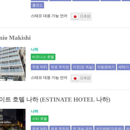
흡연소
스태프 대응 가능 언어
日本語
io Makishi
나하
비즈니스 호텔
무료 WiFi
유료 주차장
키친(전 객실)
자동판매기
세탁기
스태프 대응 가능 언어
日本語
트 호텔 나하 (ESTINATE HOTEL 나하)
나하
시티 호텔
무료 WiFi
유료 주차장
전 객실 금연
코인세탁기(유료)
라