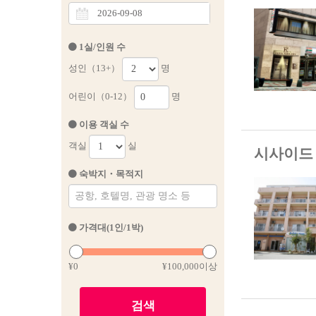
1실/인원 수
성인（13+）
명
어린이（0-12）
명
이용 객실 수
객실
실
시사이드 
숙박지・목적지
가격대(1인/1박)
¥0
¥100,000이상