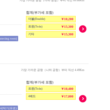
가장 가까운 공항（나하 공항）부터 직선 69.88Km
합계(부가세 포함)
더블(Double)
￥10,200
트윈(Twin)
￥15,300
기타
￥15,300
cting room)
가장 가까운 공항（나하 공항）부터 직선 4.49Km
합계(부가세 포함)
트윈(Twin)
￥10,400
4베드
￥17,000
세탁기(유료)