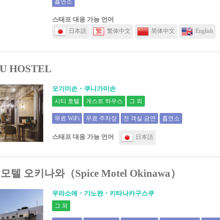
흡연소
스태프 대응 가능 언어
日本語
繁体中文
简体中文
English
U HOSTEL
오기미손・쿠니가미손
시티 호텔
게스트 하우스
그 외
무료 WiFi
무료 주차장
전 객실 금연
흡연소
스태프 대응 가능 언어
日本語
텔 오키나와（Spice Motel Okinawa）
우라소에・기노완・키타나카구스쿠
그 외