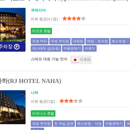
쿠메지마
리뷰 평균[4.1점]：
리조트 호텔
무료 WiFi
무료 주차장
대욕탕
매점・편의점
레스토랑・
에스테틱 샵(유료)
자동판매기
라운지
스태프 대응 가능 언어
日本語
하(RJ HOTEL NAHA)
나하
리뷰 평균[3점]：
비즈니스 호텔
유료 주차장
전 객실 금연
레스토랑・식당
자동판매기
코