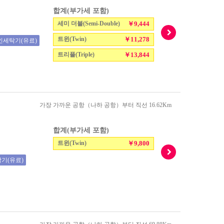
합계(부가세 포함)
세미 더블(Semi-Double)
￥9,444
트윈(Twin)
￥11,278
인세탁기(유료)
트리플(Triple)
￥13,844
가장 가까운 공항（나하 공항）부터 직선 16.62Km
합계(부가세 포함)
트윈(Twin)
￥9,800
기(유료)