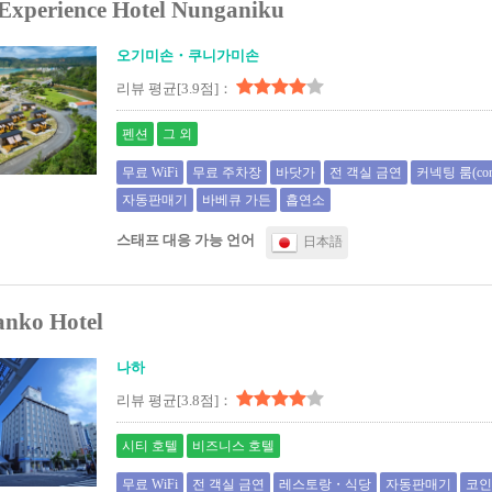
Experience Hotel Nunganiku
오기미손・쿠니가미손
리뷰 평균[3.9점]：
펜션
그 외
무료 WiFi
무료 주차장
바닷가
전 객실 금연
커넥팅 룸(conne
자동판매기
바베큐 가든
흡연소
스태프 대응 가능 언어
日本語
anko Hotel
나하
리뷰 평균[3.8점]：
시티 호텔
비즈니스 호텔
무료 WiFi
전 객실 금연
레스토랑・식당
자동판매기
코인