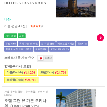
HOTEL STRATA NAHA
나하
리뷰 평균[4.4점]：
시티 호텔
그 외
무료 WiFi
옥외 수영장(하계)
전 객실 금연
레스토랑・식당
휘트니스
각종 마사지 서비스(유료)
자동판매기
코인세탁기(유료)
스태프 대응 가능 언어
日本語
합계(부가세 포함)
더블(Double)
￥14,250
트윈(Twin)
￥24,700
트리플(Triple)
￥24,700
가장 가까운 공항（나하 공항）부터 직선
5.03Km
호텔 그랜 뷰 가든 오키나
와（Hotel Gran View