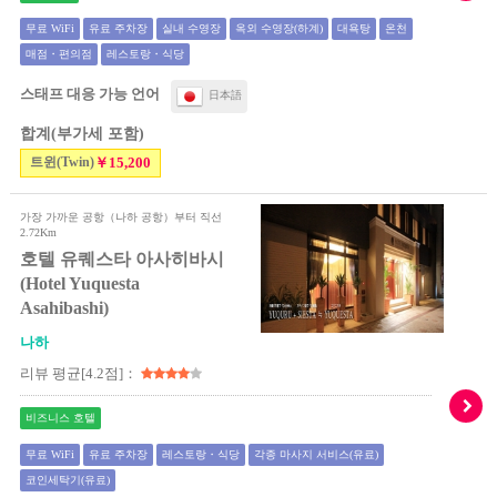
무료 WiFi
유료 주차장
실내 수영장
옥외 수영장(하계)
대욕탕
온천
매점・편의점
레스토랑・식당
스태프 대응 가능 언어
日本語
합계(부가세 포함)
트윈(Twin)
￥15,200
가장 가까운 공항（나하 공항）부터 직선
2.72Km
호텔 유퀘스타 아사히바시
(Hotel Yuquesta
Asahibashi)
나하
리뷰 평균[4.2점]：
비즈니스 호텔
무료 WiFi
유료 주차장
레스토랑・식당
각종 마사지 서비스(유료)
코인세탁기(유료)