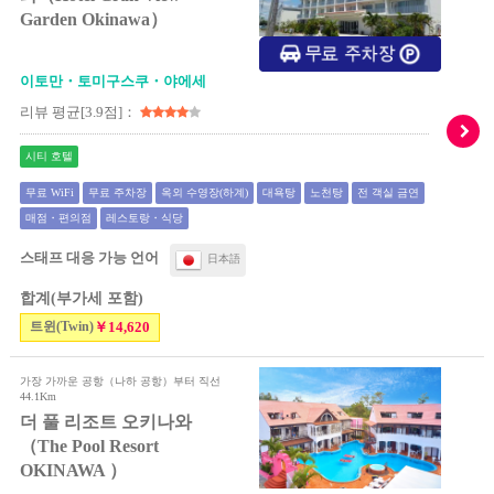
Garden Okinawa）
이토만・토미구스쿠・야에세
리뷰 평균[3.9점]：
시티 호텔
무료 WiFi
무료 주차장
옥외 수영장(하계)
대욕탕
노천탕
전 객실 금연
매점・편의점
레스토랑・식당
스태프 대응 가능 언어
日本語
합계(부가세 포함)
트윈(Twin)
￥14,620
가장 가까운 공항（나하 공항）부터 직선
44.1Km
더 풀 리조트 오키나와
（The Pool Resort
OKINAWA ）