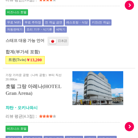
비즈니스 호텔
무료 WiFi
무료 주차장
전 객실 금연
레스토랑・식당
키친(전 객실)
자동판매기
조리 기구・식기류
세탁기
스태프 대응 가능 언어
日本語
합계(부가세 포함)
트윈(Twin)
￥13,200
가장 가까운 공항（나하 공항）부터 직선
20.08Km
호텔 그랑 아레나(HOTEL
Gran Arena)
챠탄・오키나와시
리뷰 평균[4.3점]：
비즈니스 호텔