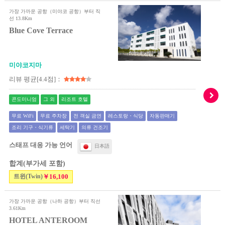
가장 가까운 공항（미야코 공항）부터 직
선 13.8Km
Blue Cove Terrace
미야코지마
리뷰 평균[4.4점]：
콘도미니엄
그 외
리조트 호텔
무료 WiFi
무료 주차장
전 객실 금연
레스토랑・식당
자동판매기
조리 기구・식기류
세탁기
의류 건조기
스태프 대응 가능 언어
日本語
합계(부가세 포함)
트윈(Twin)
￥16,100
가장 가까운 공항（나하 공항）부터 직선
3.61Km
HOTEL ANTEROOM