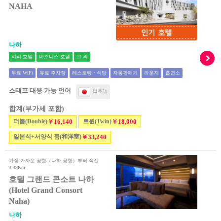
NAHA
나하
시티 호텔
비즈니스 호텔
그 외
무료 WiFi
유료 주차장
레스토랑・식당
자동판매기
라운지
흡연소
스태프 대응 가능 언어
日本語
합계(부가세 포함)
더블(Double)
￥16,140
트윈(Twin)
￥18,000
일본식+서양식 룸(和洋室)
￥33,240
가장 가까운 공항（나하 공항）부터 직선
3.38Km
호텔 그랜드 콘소트 나하
(Hotel Grand Consort
Naha)
나하