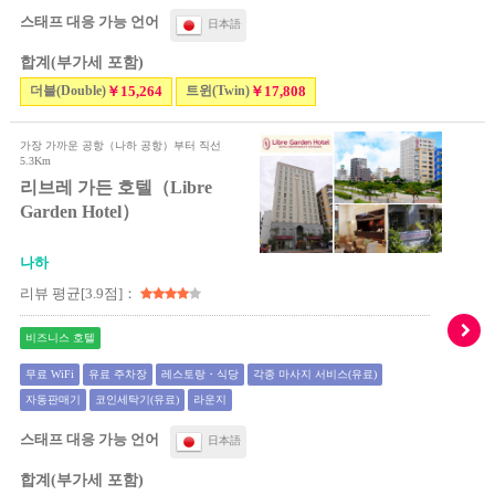
스태프 대응 가능 언어
日本語
합계(부가세 포함)
더블(Double)
￥15,264
트윈(Twin)
￥17,808
가장 가까운 공항（나하 공항）부터 직선
5.3Km
리브레 가든 호텔（Libre
Garden Hotel）
나하
리뷰 평균[3.9점]：
비즈니스 호텔
무료 WiFi
유료 주차장
레스토랑・식당
각종 마사지 서비스(유료)
자동판매기
코인세탁기(유료)
라운지
스태프 대응 가능 언어
日本語
합계(부가세 포함)