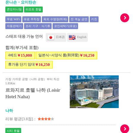
온나손・요미탄손
콘도미니엄
리조트 호텔
무료 WiFi
유료 주차장
옥외 수영장(하계)
전 객실 금연
키친
자동판매기
조리 기구・식기류
코인세탁기(유료)
스태프 대응 가능 언어
日本語
English
합계(부가세 포함)
4베드
￥15,000
일본식+서양식 룸(和洋室)
￥16,250
휴가용 단기 임대
￥16,250
가장 가까운 공항（나하 공항）부터 직선
1.85Km
르와지르 호텔 나하 (Loisir
Hotel Naha)
나하
리뷰 평균[3.8점]：
시티 호텔