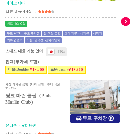
미야코지마
리뷰 평균[4.4점]：
비즈니스 호텔
무료 WiFi
무료 주차장
전 객실 금연
조리 기구・식기류
세탁기
의류 건조기
키친, 인덕션, 전자레인지
스태프 대응 가능 언어
日本語
합계(부가세 포함)
더블(Double)
￥13,200
트윈(Twin)
￥13,200
가장 가까운 공항（나하 공항）부터 직선
30.47Km
핑크 마린 클럽（Pink
Marlin Club）
온나손・요미탄손
리뷰 평균[3.8점]：