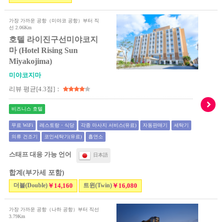
가장 가까운 공항（미야코 공항）부터 직
선 2.06Km
호텔 라이진구선미야코지
마 (Hotel Rising Sun
Miyakojima)
미야코지마
리뷰 평균[4.3점]：
비즈니스 호텔
무료 WiFi
레스토랑・식당
각종 마사지 서비스(유료)
자동판매기
세탁기
의류 건조기
코인세탁기(유료)
흡연소
스태프 대응 가능 언어
日本語
합계(부가세 포함)
더블(Double)
￥14,160
트윈(Twin)
￥16,080
가장 가까운 공항（나하 공항）부터 직선
3.79Km