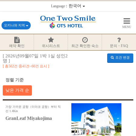
：한국어
Language
오키나와 지역
MENU
예약 확인
위시리스트
최근 확인한 숙소
문의・FAQ
[ 2026년09월07일 1박 1실 성인2
조건 변경
명 ]
총502건 중41건~60건 표시
정렬 기준
낮은 가격 순
가장 가까운 공항（미야코 공항）부터 직
선 1.4Km
GranLeaf Miyakojima