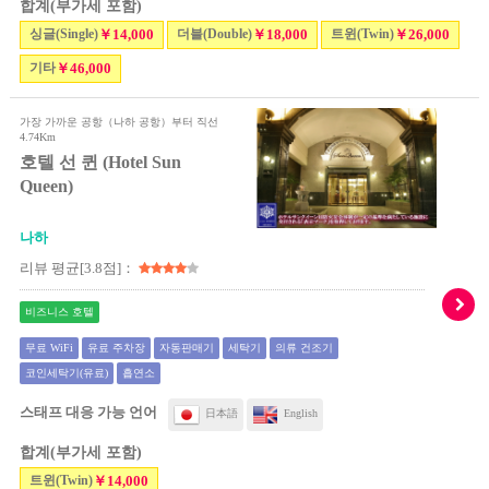
합계(부가세 포함)
싱글(Single)
￥14,000
더블(Double)
￥18,000
트윈(Twin)
￥26,000
기타
￥46,000
가장 가까운 공항（나하 공항）부터 직선
4.74Km
호텔 선 퀸 (Hotel Sun
Queen)
나하
리뷰 평균[3.8점]：
비즈니스 호텔
무료 WiFi
유료 주차장
자동판매기
세탁기
의류 건조기
코인세탁기(유료)
흡연소
스태프 대응 가능 언어
日本語
English
합계(부가세 포함)
트윈(Twin)
￥14,000