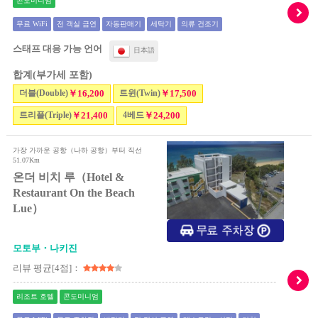
콘도미니엄
무료 WiFi
전 객실 금연
자동판매기
세탁기
의류 건조기
스태프 대응 가능 언어
日本語
합계(부가세 포함)
더블(Double)
￥16,200
트윈(Twin)
￥17,500
트리플(Triple)
￥21,400
4베드
￥24,200
가장 가까운 공항（나하 공항）부터 직선
51.07Km
온더 비치 루（Hotel &
Restaurant On the Beach
Lue）
모토부・나키진
리뷰 평균[4점]：
리조트 호텔
콘도미니엄