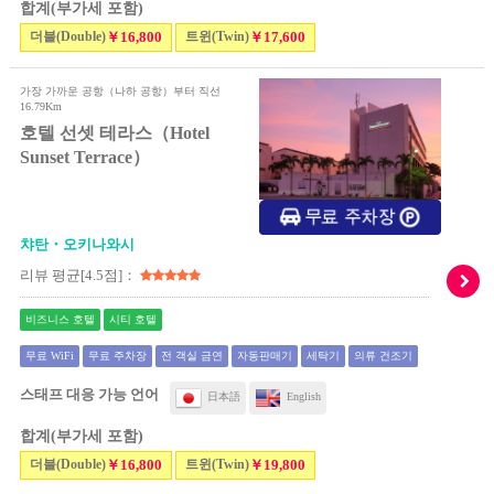
합계(부가세 포함)
더블(Double)
￥16,800
트윈(Twin)
￥17,600
가장 가까운 공항（나하 공항）부터 직선
16.79Km
호텔 선셋 테라스（Hotel
Sunset Terrace）
챠탄・오키나와시
리뷰 평균[4.5점]：
비즈니스 호텔
시티 호텔
무료 WiFi
무료 주차장
전 객실 금연
자동판매기
세탁기
의류 건조기
스태프 대응 가능 언어
日本語
English
합계(부가세 포함)
더블(Double)
￥16,800
트윈(Twin)
￥19,800