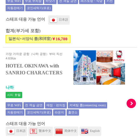
무료 WiFi
무료 주차장
바닷가
전 객실 금연
레스토랑・식당
키친
자동판매기
코인세탁기(유료)
스태프 대응 가능 언어
日本語
합계(부가세 포함)
일본식+서양식 룸(和洋室)
￥16,700
가장 가까운 공항（나하 공항）부터 직선
4.65Km
HOTEL OKINAWA with
SANRIO CHARACTERS
나하
시티 호텔
무료 WiFi
전 객실 금연
매점・편의점
커넥팅 룸(connecting room)
자동판매기
코인세탁기(유료)
라운지
흡연소
스태프 대응 가능 언어
日本語
繁体中文
简体中文
English