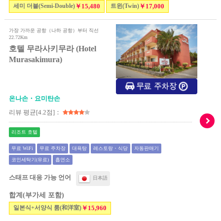
세미 더블(Semi-Double)
￥15,480
트윈(Twin)
￥17,000
가장 가까운 공항（나하 공항）부터 직선
22.72Km
호텔 무라사키무라 (Hotel
Murasakimura)
온나손・요미탄손
리뷰 평균[4.2점]：
리조트 호텔
무료 WiFi
무료 주차장
대욕탕
레스토랑・식당
자동판매기
코인세탁기(유료)
흡연소
스태프 대응 가능 언어
日本語
합계(부가세 포함)
일본식+서양식 룸(和洋室)
￥15,960