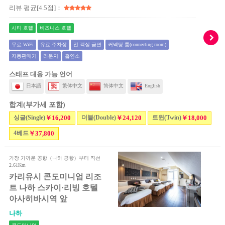
리뷰 평균[4.5점]：
시티 호텔
비즈니스 호텔
무료 WiFi
유료 주차장
전 객실 금연
커넥팅 룸(connecting room)
자동판매기
라운지
흡연소
스태프 대응 가능 언어
日本語
繁体中文
简体中文
English
합계(부가세 포함)
싱글(Single)
￥16,200
더블(Double)
￥24,120
트윈(Twin)
￥18,000
4베드
￥37,800
가장 가까운 공항（나하 공항）부터 직선
2.61Km
카리유시 콘도미니엄 리조
트 나하 스카이·리빙 호텔
아사히바시역 앞
나하