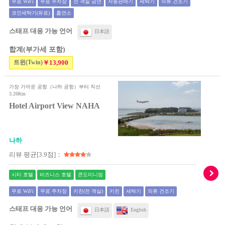
무료 WiFi
무료 주차장
전 객실 금연
자동판매기
세탁기
의류 건조기
코인세탁기(유료)
흡연소
스태프 대응 가능 언어
日本語
합계(부가세 포함)
트윈(Twin)
￥13,900
가장 가까운 공항（나하 공항）부터 직선
3.26Km
Hotel Airport View NAHA
나하
리뷰 평균[3.9점]：
시티 호텔
비즈니스 호텔
콘도미니엄
무료 WiFi
무료 주차장
키친(전 객실)
키친
세탁기
의류 건조기
스태프 대응 가능 언어
日本語
English