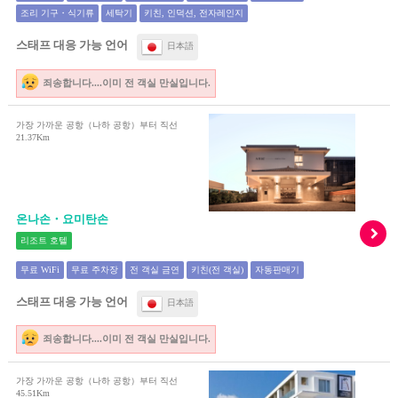
조리 기구・식기류
세탁기
키친, 인덕션, 전자레인지
스태프 대응 가능 언어
日本語
죄송합니다....이미 전 객실 만실입니다.
가장 가까운 공항（나하 공항）부터 직선
21.37Km
온나손・요미탄손
리조트 호텔
무료 WiFi
무료 주차장
전 객실 금연
키친(전 객실)
자동판매기
스태프 대응 가능 언어
日本語
죄송합니다....이미 전 객실 만실입니다.
가장 가까운 공항（나하 공항）부터 직선
45.51Km