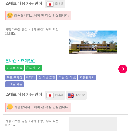
스태프 대응 가능 언어
日本語
죄송합니다....이미 전 객실 만실입니다.
가장 가까운 공항（나하 공항）부터 직선
26.86Km
온나손・요미탄손
리조트 호텔
콘도미니엄
무료 주차장
바닷가
전 객실 금연
키친(전 객실)
자동판매기
바베큐 가든
스태프 대응 가능 언어
日本語
English
죄송합니다....이미 전 객실 만실입니다.
가장 가까운 공항（나하 공항）부터 직선
0.11Km