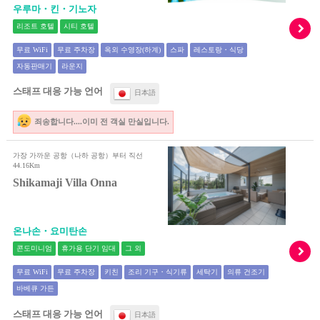
우루마・킨・기노자
리조트 호텔
시티 호텔
무료 WiFi
무료 주차장
옥외 수영장(하계)
스파
레스토랑・식당
자동판매기
라운지
스태프 대응 가능 언어
日本語
죄송합니다....이미 전 객실 만실입니다.
가장 가까운 공항（나하 공항）부터 직선
44.16Km
Shikamaji Villa Onna
온나손・요미탄손
콘도미니엄
휴가용 단기 임대
그 외
무료 WiFi
무료 주차장
키친
조리 기구・식기류
세탁기
의류 건조기
바베큐 가든
스태프 대응 가능 언어
日本語