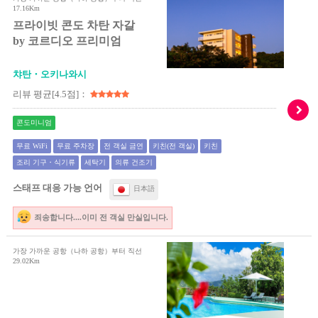
17.16Km
프라이빗 콘도 차탄 자갈
by 코르디오 프리미엄
챠탄・오키나와시
리뷰 평균[4.5점]：
콘도미니엄
무료 WiFi
무료 주차장
전 객실 금연
키친(전 객실)
키친
조리 기구・식기류
세탁기
의류 건조기
스태프 대응 가능 언어
日本語
죄송합니다....이미 전 객실 만실입니다.
가장 가까운 공항（나하 공항）부터 직선
29.02Km