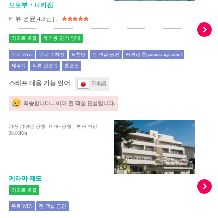
모토부・나키진
리뷰 평균[4.8점]：
리조트 호텔
휴가용 단기 임대
무료 WiFi
무료 주차장
노천탕
전 객실 금연
커넥팅 룸(connecting room)
세탁기
의류 건조기
흡연소
스태프 대응 가능 언어
日本語
죄송합니다....이미 전 객실 만실입니다.
가장 가까운 공항（나하 공항）부터 직선
38.08Km
케라마 제도
리조트 호텔
무료 WiFi
전 객실 금연