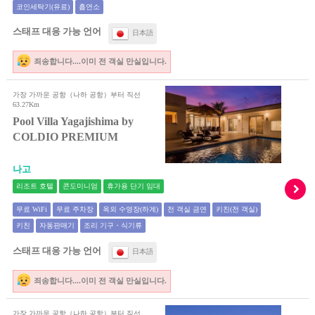
코인세탁기(유료)
흡연소
스태프 대응 가능 언어
日本語
죄송합니다....이미 전 객실 만실입니다.
가장 가까운 공항（나하 공항）부터 직선
63.27Km
Pool Villa Yagajishima by
COLDIO PREMIUM
나고
리조트 호텔
콘도미니엄
휴가용 단기 임대
무료 WiFi
무료 주차장
옥외 수영장(하계)
전 객실 금연
키친(전 객실)
키친
자동판매기
조리 기구・식기류
스태프 대응 가능 언어
日本語
죄송합니다....이미 전 객실 만실입니다.
가장 가까운 공항（나하 공항）부터 직선