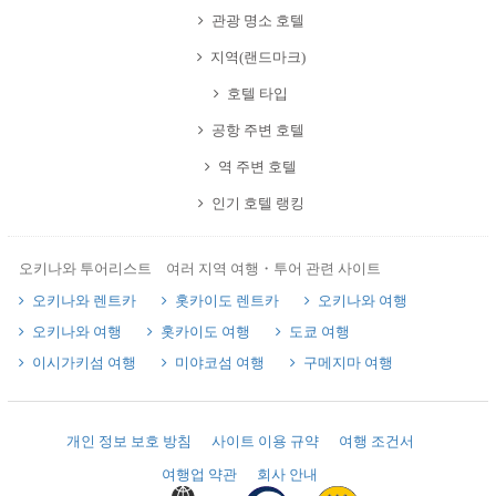
관광 명소 호텔
지역(랜드마크)
호텔 타입
공항 주변 호텔
역 주변 호텔
인기 호텔 랭킹
오키나와 투어리스트 여러 지역 여행・투어 관련 사이트
오키나와 렌트카
홋카이도 렌트카
오키나와 여행
오키나와 여행
홋카이도 여행
도쿄 여행
이시가키섬 여행
미야코섬 여행
구메지마 여행
개인 정보 보호 방침
사이트 이용 규약
여행 조건서
여행업 약관
회사 안내