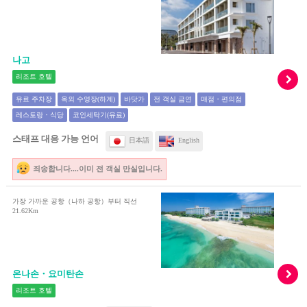
나고
리조트 호텔
유료 주차장
옥외 수영장(하계)
바닷가
전 객실 금연
매점・편의점
레스토랑・식당
코인세탁기(유료)
스태프 대응 가능 언어
日本語
English
죄송합니다....이미 전 객실 만실입니다.
가장 가까운 공항（나하 공항）부터 직선
21.62Km
온나손・요미탄손
리조트 호텔