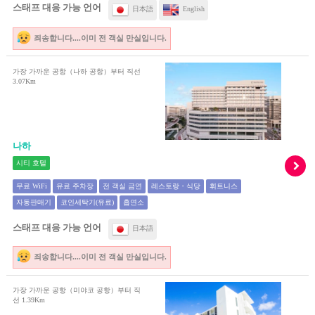
스태프 대응 가능 언어
日本語
English
죄송합니다....이미 전 객실 만실입니다.
가장 가까운 공항（나하 공항）부터 직선
3.07Km
나하
시티 호텔
무료 WiFi
유료 주차장
전 객실 금연
레스토랑・식당
휘트니스
자동판매기
코인세탁기(유료)
흡연소
스태프 대응 가능 언어
日本語
죄송합니다....이미 전 객실 만실입니다.
가장 가까운 공항（미야코 공항）부터 직
선 1.39Km