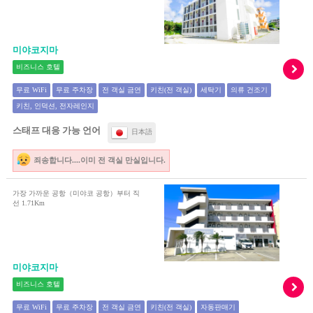
미야코지마
비즈니스 호텔
무료 WiFi
무료 주차장
전 객실 금연
키친(전 객실)
세탁기
의류 건조기
키친, 인덕션, 전자레인지
스태프 대응 가능 언어
日本語
죄송합니다....이미 전 객실 만실입니다.
가장 가까운 공항（미야코 공항）부터 직
선 1.71Km
미야코지마
비즈니스 호텔
무료 WiFi
무료 주차장
전 객실 금연
키친(전 객실)
자동판매기