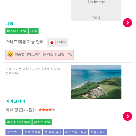
나하
비즈니스 호텔
그 외
스태프 대응 가능 언어
日本語
죄송합니다....이미 전 객실 만실입니다.
가장 가까운 공항（미야코 공항）부터 직
선 8.65Km
미야코지마
리뷰 평균[4.4점]：
휴가용 단기 임대
리조트 호텔
무료 WiFi
무료 주차장
전 객실 금연
레스토랑・식당
자동판매기