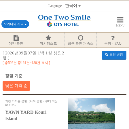
：한국어
Language
오키나와 지역
MENU
예약 확인
위시리스트
최근 확인한 숙소
문의・FAQ
[ 2026년09월07일 1박 1실 성인2
조건 변경
명 ]
총502건 중161건~180건 표시
정렬 기준
낮은 가격 순
가장 가까운 공항（나하 공항）부터 직선
65.21Km
YAWN YARD Kouri
Island