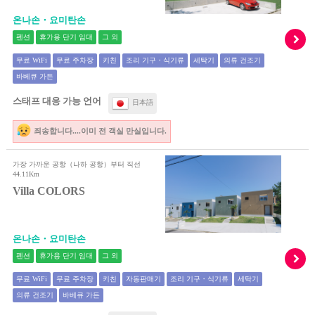
온나손・요미탄손
펜션
휴가용 단기 임대
그 외
무료 WiFi
무료 주차장
키친
조리 기구・식기류
세탁기
의류 건조기
바베큐 가든
스태프 대응 가능 언어
日本語
죄송합니다....이미 전 객실 만실입니다.
가장 가까운 공항（나하 공항）부터 직선
44.11Km
Villa COLORS
온나손・요미탄손
펜션
휴가용 단기 임대
그 외
무료 WiFi
무료 주차장
키친
자동판매기
조리 기구・식기류
세탁기
의류 건조기
바베큐 가든