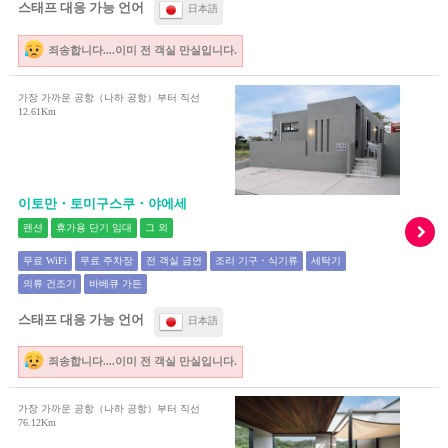
스태프 대응 가능 언어
日本語
죄송합니다....이미 전 객실 만실입니다.
가장 가까운 공항（나하 공항）부터 직선
12.61Km
이토만・토미구스쿠・야에세
펜션
휴가용 단기 임대
그 외
무료 WiFi
무료 주차장
전 객실 금연
조리 기구・식기류
세탁기
의류 건조기
바베큐 가든
스태프 대응 가능 언어
日本語
죄송합니다....이미 전 객실 만실입니다.
가장 가까운 공항（나하 공항）부터 직선
76.12Km