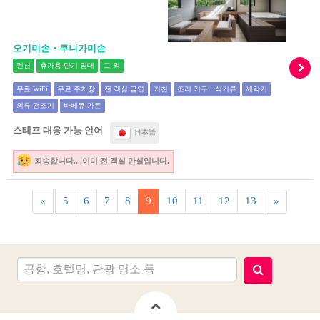
오기미손・쿠니가미손
펜션
휴가용 단기 임대
그 외
무료 WiFi
무료 주차장
전 객실 금연
키친
조리 기구・식기류
세탁기
의류 건조기
바베큐 가든
스태프 대응 가능 언어
日本語
죄송합니다....이미 전 객실 만실입니다.
«
5
6
7
8
9
10
11
12
13
»