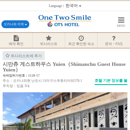
：한국어
Language
오키나와 지역
MENU
예약 확인
위시리스트
최근 확인한 숙소
문의・FAQ
위시리스트에 추가
시만츄 게스트하우스 Yuien（Shimanchu Guest House
Yuien）
숙박업허가번호：1128-17
호텔 기본 정보를 볼
주소：오키나와현 난조시 다마구스쿠호리카와570-1
주차장：있음 3대