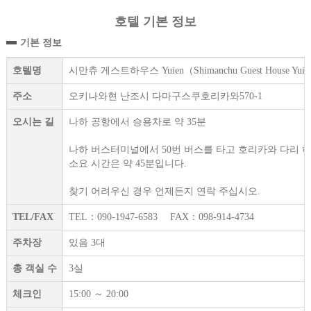
호텔 기본 정보
기본 정보
호텔명
시만츄 게스트하우스 Yuien（Shimanchu Guest House Yui
주소
오키나와현 난조시 다마구스쿠호리카와570-1
오시는 길
나하 공항에서 승용차로 약 35분
나하 버스터미널에서 50번 버스를 타고 호리카와 다리 하차
소요 시간은 약 45분입니다.
찾기 어려우신 경우 언제든지 연락 주십시오.
TEL/FAX
TEL：090-1947-6583 FAX：098-914-4734
주차장
있음 3대
총 객실 수
3실
체크인
15:00 ～ 20:00