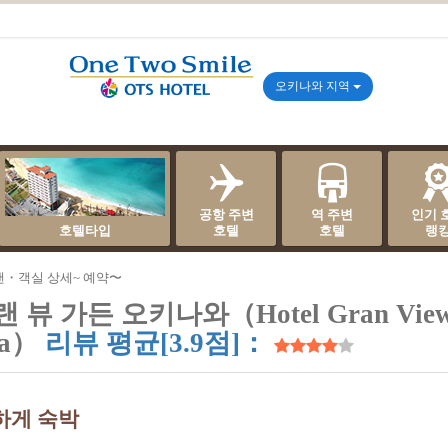
오키나와 지역
공항 주변
역 주변
인기 
호텔타입
호텔
호텔
랭
랜・객실 상세~ 예약〜
 뷰 가든 오키나와（Hotel Gran View
wa）
리뷰 평균[3.9점]：
하게 숙박