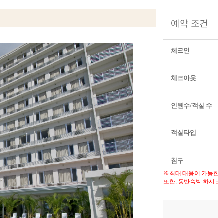
예약 조건
체크인
체크아웃
인원수/객실 수
객실타입
침구
※최대 대응이 가능한
또한, 동반숙박 하시