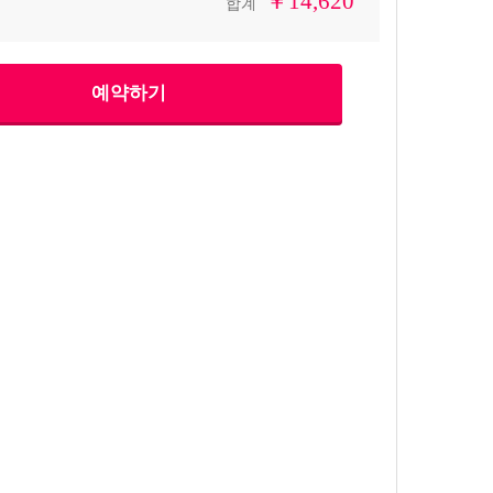
￥14,620
합계