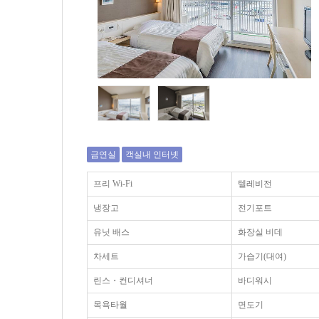
금연실
객실내 인터넷
프리 Wi-Fi
텔레비전
냉장고
전기포트
유닛 배스
화장실 비데
차세트
가습기(대여)
린스・컨디셔너
바디워시
목욕타월
면도기