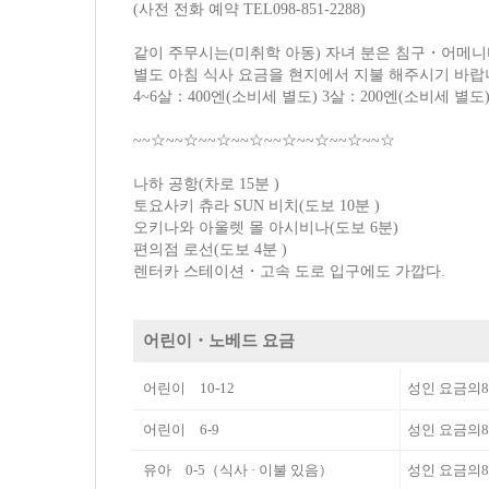
(사전 전화 예약 TEL098-851-2288)
같이 주무시는(미취학 아동) 자녀 분은 침구・어메니
별도 아침 식사 요금을 현지에서 지불 해주시기 바랍
4~6살：400엔(소비세 별도) 3살：200엔(소비세 별도
~~☆~~☆~~☆~~☆~~☆~~☆~~☆~~☆
나하 공항(차로 15분 )
토요사키 츄라 SUN 비치(도보 10분 )
오키나와 아울렛 몰 아시비나(도보 6분)
편의점 로선(도보 4분 )
렌터카 스테이션・고속 도로 입구에도 가깝다.
어린이・노베드 요금
어린이 10-12
성인 요금의8
어린이 6-9
성인 요금의8
유아 0-5（식사 · 이불 있음）
성인 요금의8