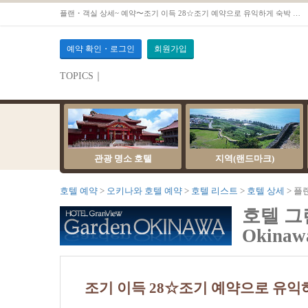
플랜・객실 상세~ 예약〜조기 이득 28☆조기 예약으로 유익하게 숙박 【금연 시티 트윈】
예약 확인・로그인
회원가입
TOPICS｜
관광 명소 호텔
지역(랜드마크)
호텔 예약
오키나와 호텔 예약
호텔 리스트
호텔 상세
플
호텔 그랜
Okina
조기 이득 28☆조기 예약으로 유익