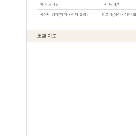
헤어 브러쉬
나이트 웨어
베이비 침대(대여・예약 필요)
유모차(대여・예약 필
호텔 지도