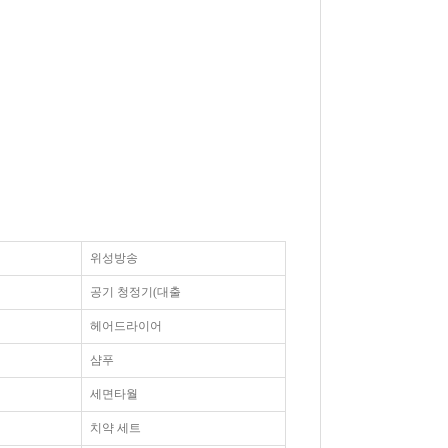
위성방송
공기 청정기(대출
헤어드라이어
샴푸
세면타월
치약 세트