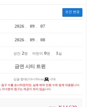
조건 변경
2026
09
07
．
．
2026
09
08
．
．
2
0
1
성인
명 어린이
명
실
금연 시티 트윈
싱글 침대(110×195cm)
×2대
 침구 수를 표시하였지만, 실제 예약 인원 수에 맞게 대응합니다.
는 자녀분의 침구는 제공이 되지 않습니다.