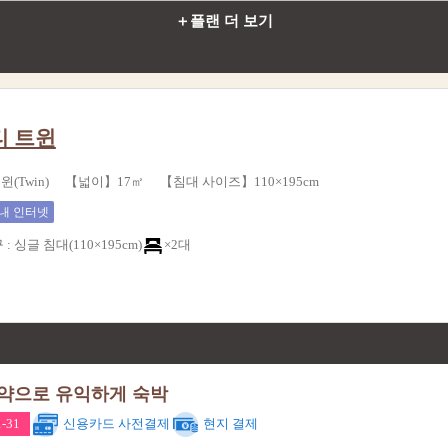
＋플랜 더 보기
티 트윈
(Twin) 【넓이】17㎡ 【침대 사이즈】110×195cm
내 인터넷
구
:
싱글 침대(110×195cm)
×2대
예약으로 유익하게 숙박
-31
신용카드 사전결제
현지 결제