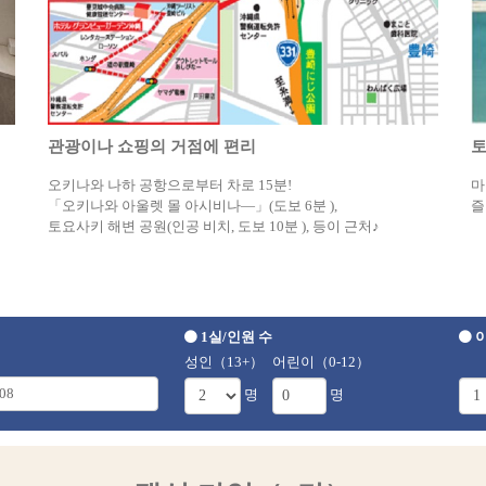
관광이나 쇼핑의 거점에 편리
토
오키나와 나하 공항으로부터 차로 15분!
마
「오키나와 아울렛 몰 아시비나—」(도보 6분 ),
즐
토요사키 해변 공원(인공 비치, 도보 10분 ), 등이 근처♪
1실/인원 수
이
성인（13+）
어린이（0-12）
명
명