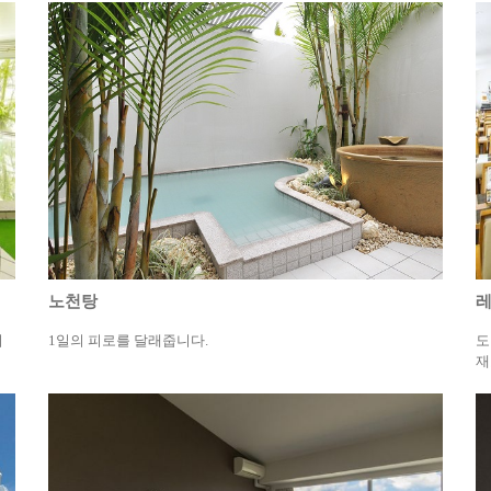
노천탕
레
이
1일의 피로를 달래줍니다.
도
재