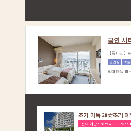
금연 시
【룸 타입】트윈
금연실
객실
최대 대응 침
조기 이득 28☆조기 
접수 기간 : 2025-4-2 ～ 2027-1