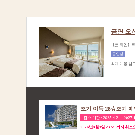
금연 오
【룸 타입】트윈
금연실
최대 대응 침
조기 이득 28☆조기 
접수 기간 : 2025-4-2 ～ 2027-1
2026년8월9일 23:59 까지 취