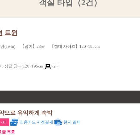
객실 타입（2건）
션 트윈
(Twin) 【넓이】23㎡ 【침대 사이즈】120×195cm
구
:
싱글 침대(120×195cm)
×2대
예약으로 유익하게 숙박
-31
신용카드 사전결제
현지 결제
소요금 무료