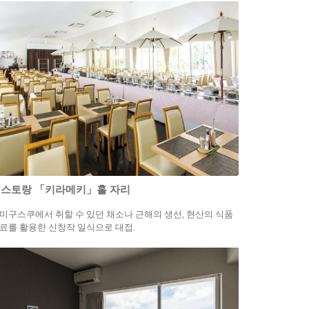
스토랑 「키라메키」홀 자리
미구스쿠에서 취할 수 있던 채소나 근해의 생선, 현산의 식품
료를 활용한 신창작 일식으로 대접.