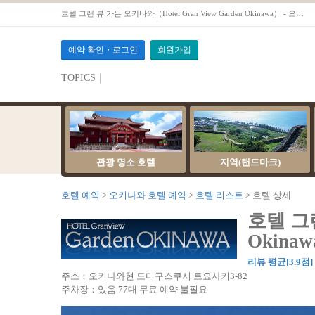
호텔 그랜 뷰 가든 오키나와（Hotel Gran View Garden Okinawa） - 오키나와호텔 예약OTS
예약 확인・로그인
회원가입
TOPICS｜
관광 명소 호텔
지역(랜드마크)
호텔 예약
오키나와 호텔 예약
호텔 리스트
호텔 상세
호텔 그랜
Okina
리뷰 평균[3.9점
주소：오키나와현 도미구스쿠시 토요사키3-82
주차장：있음 77대 무료 예약 불필요