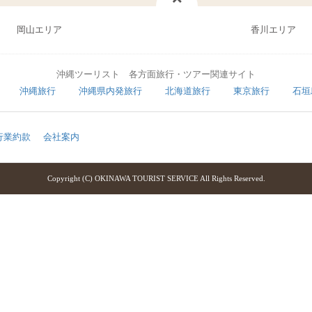
岡山エリア
香川エリア
沖縄ツーリスト 各方面旅行・ツアー関連サイト
沖縄旅行
沖縄県内発旅行
北海道旅行
東京旅行
石垣
行業約款
会社案内
Copyright (C) OKINAWA TOURIST SERVICE All Rights Reserved.