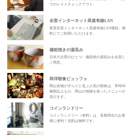
でのレイトチェックアウト。
全室インターネット高速有線LAN
客室全室インターネット高速有線LAN接続。無
料にてご利用いただけます。
備前焼きの湯呑み
日本六古窯のひとつ・備前焼の湯呑みを全室に
ご用意。
和洋朝食ビュッフェ
岡山名物がずらりと並ぶ人気の朝食は、常時40
種類以上もの、岡山の地物を使ったメニューが
並びます。
コインランドリー
コインランドリー（有料）は、長期滞在のお客
様に便利！洗剤は無料です。