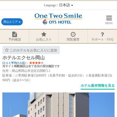
：日本語
Language
岡山エリア
MENU
予約確認
お気に入り
閲覧履歴
サポート・FAQ
このホテルをお気に入りに追加
ホテルエクセル岡山
口コミ平均[3.9点]：
当サイト掲載施設は全て合法の宿泊施設です
住所：岡山県岡山市北区石関町5-1
駐車場：☆専用駐車場1泊900円（先着予約制・徒歩約1分）☆各提携駐車場1泊
900円（徒歩3〜5分）
ホテル基本情報を見る