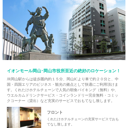
イオンモール岡山･岡山市役所至近の絶好のロケーション！
JR岡山駅からは徒歩圏内約１５分、岡山ICより車で約２０分と、中
国・四国エリアのビジネス・観光の拠点として快適にご利用頂けま
す。くれたけホテルチェーンで人気の朝食バイキング（無料）や、
ウエルカムドリンクサービス・コインランドリー完全無料・コミッ
クコーナー（貸出）など充実のサービスでおもてなし致します。
フロント
くれたけホテルチェーンの充実サービスでおも
てなし致します。