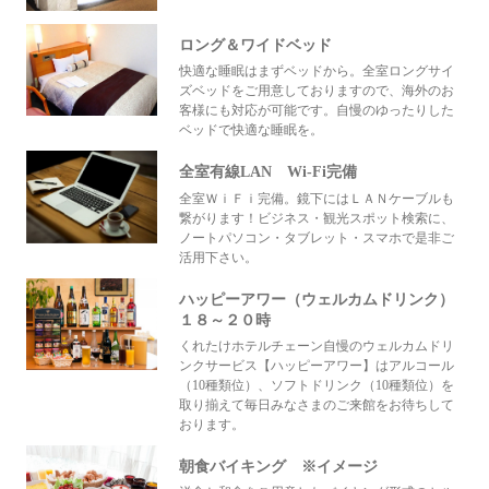
ロング＆ワイドベッド
快適な睡眠はまずベッドから。全室ロングサイ
ズベッドをご用意しておりますので、海外のお
客様にも対応が可能です。自慢のゆったりした
ベッドで快適な睡眠を。
全室有線LAN Wi-Fi完備
全室ＷｉＦｉ完備。鏡下にはＬＡＮケーブルも
繋がります！ビジネス・観光スポット検索に、
ノートパソコン・タブレット・スマホで是非ご
活用下さい。
ハッピーアワー（ウェルカムドリンク）
１８～２０時
くれたけホテルチェーン自慢のウェルカムドリ
ンクサービス【ハッピーアワー】はアルコール
（10種類位）、ソフトドリンク（10種類位）を
取り揃えて毎日みなさまのご来館をお待ちして
おります。
朝食バイキング ※イメージ