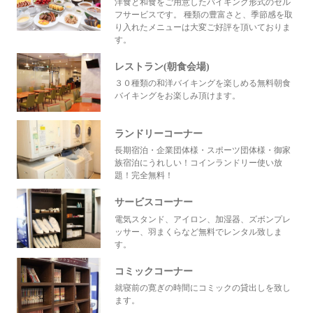
洋食と和食をご用意したバイキング形式のセル
フサービスです。 種類の豊富さと、季節感を取
り入れたメニューは大変ご好評を頂いておりま
す。
レストラン(朝食会場)
３０種類の和洋バイキングを楽しめる無料朝食
バイキングをお楽しみ頂けます。
ランドリーコーナー
長期宿泊・企業団体様・スポーツ団体様・御家
族宿泊にうれしい！コインランドリー使い放
題！完全無料！
サービスコーナー
電気スタンド、アイロン、加湿器、ズボンプレ
ッサー、羽まくらなど無料でレンタル致しま
す。
コミックコーナー
就寝前の寛ぎの時間にコミックの貸出しを致し
ます。