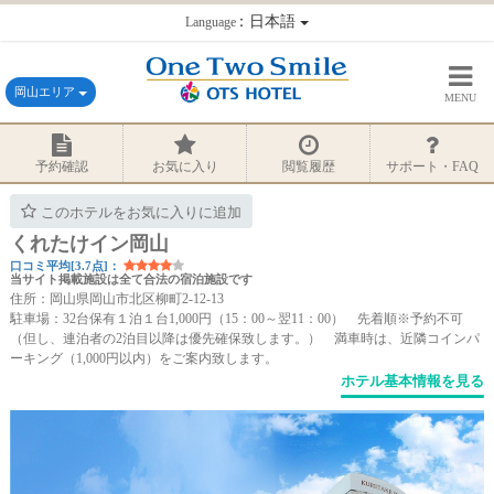
：日本語
Language
岡山エリア
MENU
予約確認
お気に入り
閲覧履歴
サポート・FAQ
このホテルをお気に入りに追加
くれたけイン岡山
口コミ平均[3.7点]：
当サイト掲載施設は全て合法の宿泊施設です
住所：岡山県岡山市北区柳町2-12-13
駐車場：32台保有１泊１台1,000円（15：00～翌11：00） 先着順※予約不可
（但し、連泊者の2泊目以降は優先確保致します。） 満車時は、近隣コインパ
ーキング（1,000円以内）をご案内致します。
ホテル基本情報を見る