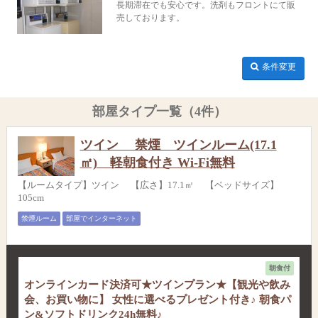
長期滞在でも安心です。洗剤もフロントにて販
売しております。
条件変更
部屋タイプ一覧（4件）
ツイン 禁煙 ツインルーム(17.1
㎡) 軽朝食付き Wi-Fi無料
【ルームタイプ】ツイン 【広さ】17.1㎡ 【ベッドサイズ】
105cm
禁煙ルーム
部屋でインターネット
朝食付
オンラインカード決済可★ツインプラン★【観光や飲み
会、お買い物に】 女性に選べるプレゼント付き♪ 朝食パ
ン&ソフトドリンク24h無料♪