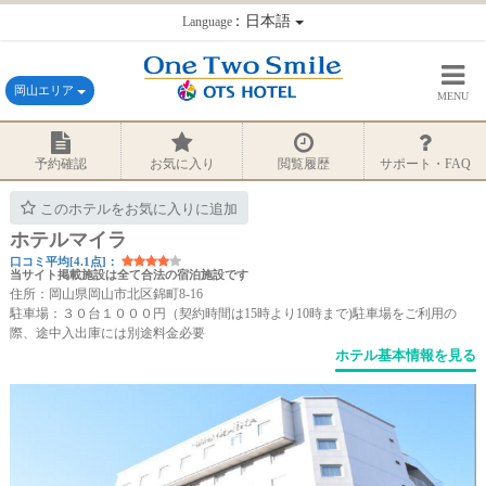
：日本語
Language
岡山エリア
MENU
予約確認
お気に入り
閲覧履歴
サポート・FAQ
このホテルをお気に入りに追加
ホテルマイラ
口コミ平均[4.1点]：
当サイト掲載施設は全て合法の宿泊施設です
住所：岡山県岡山市北区錦町8-16
駐車場：３０台１０００円（契約時間は15時より10時まで)駐車場をご利用の
際、途中入出庫には別途料金必要
ホテル基本情報を見る