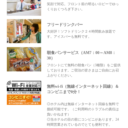
笑顔で対応。フロント前の明るいロビーでゆっ
くりおくつろぎ下さい。
フリードリンクバー
大好評！ソフトドリンク２４時間飲み放題で
す。アイスバーも無料です。
朝食パンサービス（AM7：00～AM8：
30）
フロントにて無料の朝食パン（3種類）をご提供
しております。ご宿泊の皆さまはご自由にお召
上がりください。
無料wi-fi（無線インターネット回線）＆
コンビニまで0分！
◎ホテル内は無線インターネット回線を無料で
接続可能です。（ご利用時のトラブルの責任は
負いかねます）
◎当ホテルの目の前にコンビニがあります。24
時間営業されているのでとても便利です。