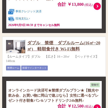
合計 ￥13,800
(税込)
事前クレジット決済
現地支払い
2026年9月9日 00:59 までキャンセル無料
ダブル 禁煙 ダブルルーム(16㎡~20
㎡) 軽朝食付き Wi-Fi無料
【ルームタイプ】ダブル 【広さ】16～20㎡ 【ベッドサイズ】
140cm
禁煙ルーム
部屋でインターネット
朝食付
オンラインカード決済可★禁煙ダブルプラン★【観光や
飲み会、お買い物に岡山で遊ぶなら】女性に選べるプレ
ゼント付き朝食パン&ソフトドリンク24h無料♪
合計 ￥12,500
(税込)