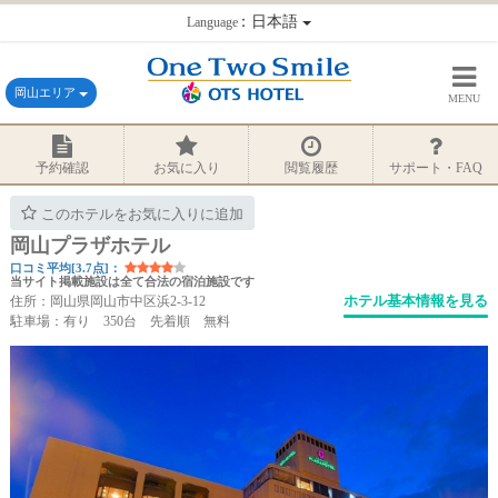
：日本語
Language
岡山エリア
MENU
予約確認
お気に入り
閲覧履歴
サポート・FAQ
このホテルをお気に入りに追加
岡山プラザホテル
口コミ平均[3.7点]：
当サイト掲載施設は全て合法の宿泊施設です
ホテル基本情報を見る
住所：岡山県岡山市中区浜2-3-12
駐車場：有り 350台 先着順 無料