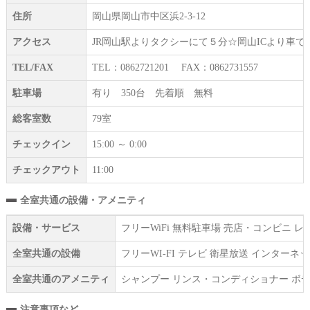
住所
岡山県岡山市中区浜2-3-12
アクセス
JR岡山駅よりタクシーにて５分☆岡山ICより車
TEL/FAX
TEL：0862721201 FAX：0862731557
駐車場
有り 350台 先着順 無料
総客室数
79室
チェックイン
15:00 ～ 0:00
チェックアウト
11:00
全室共通の設備・アメニティ
設備・サービス
フリーWiFi 無料駐車場 売店・コンビニ
全室共通の設備
フリーWI‐FI テレビ 衛星放送 インター
全室共通のアメニティ
シャンプー リンス・コンディショナー ボデ
注意事項など