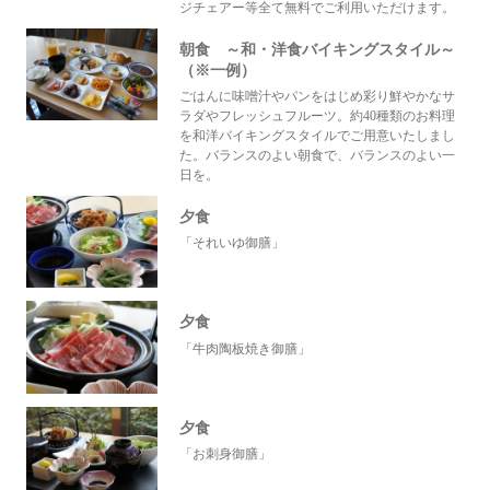
ジチェアー等全て無料でご利用いただけます。
朝食 ～和・洋食バイキングスタイル～
（※一例）
ごはんに味噌汁やパンをはじめ彩り鮮やかなサ
ラダやフレッシュフルーツ。約40種類のお料理
を和洋バイキングスタイルでご用意いたしまし
た。バランスのよい朝食で、バランスのよい一
日を。
夕食
「それいゆ御膳」
夕食
「牛肉陶板焼き御膳」
夕食
「お刺身御膳」