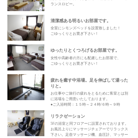
ランスロビー。
清潔感ある明るいお部屋です。
全室にシモンズベッドを設置致しました！
ごゆっくりとお寛ぎ下さい！
ゆったりとくつろげるお部屋です。
女性や高齢者の方にも配慮したお部屋で、
ごゆっくりとお寛ぎ下さい！
疲れを癒す中浴場。足を伸ばして湯った
りと。
お仕事やご旅行の疲れをとるために客室とは別
に浴場をご用意いたしております。
●ご入浴時間：１５時～２４時/６時～９時
リラクゼーション
5Fの浴室と同フロアーに設置されております。
お風呂上りにマッサージチェアーでリラックス
下さい。足壺マッサージ機、血圧計、マッサー