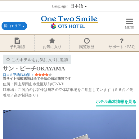
：日本語
Language
岡山エリア
MENU
予約確認
お気に入り
閲覧履歴
サポート・FAQ
このホテルをお気に入りに追加
サン・ピーチOKAYAMA
口コミ平均[3.8点]：
当サイト掲載施設は全て合法の宿泊施設です
住所：岡山県岡山市北区駅前町2-3-31
駐車場：ご宿泊のお客様は無料の立体駐車場をご用意しています（５６台／先
着順／高さ制限あり）
ホテル基本情報を見る